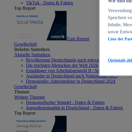
Wir und uns
TikTok - Daten & Fakten
Top Report
Verwendung g
Speichern vo
Inhalte, Mes
sowie Entwi
Zum Report
Liste der Par
Gesellschaft
Beliebte Statistiken
Aktuelle Statistiken
Bevölkerung Deutschlands nach relevanten Altersgrupp
Optionale ab
Die reichsten Menschen der Welt 2026
Empfänger von Arbeitslosengeld II / Sozialgeld / Bürge
Ausländer in Deutschland nach Nationalität 2025
Demografie: Altersstruktur in Deutschland 2024
Gesellschaft
Themen
Weitere Themen
Demografischer Wandel - Daten & Fakten
Jugendkriminalität in Deutschland - Daten & Fakten
Top Report