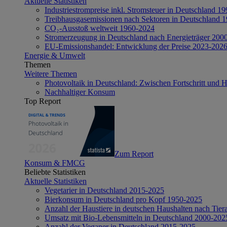
Aktuelle Statistiken
Industriestrompreise inkl. Stromsteuer in Deutschland 1
Treibhausgasemissionen nach Sektoren in Deutschland 
CO₂-Ausstoß weltweit 1960-2024
Stromerzeugung in Deutschland nach Energieträger 200
EU-Emissionshandel: Entwicklung der Preise 2023-202
Energie & Umwelt
Themen
Weitere Themen
Photovoltaik in Deutschland: Zwischen Fortschritt und 
Nachhaltiger Konsum
Top Report
Zum Report
Konsum & FMCG
Beliebte Statistiken
Aktuelle Statistiken
Vegetarier in Deutschland 2015-2025
Bierkonsum in Deutschland pro Kopf 1950-2025
Anzahl der Haustiere in deutschen Haushalten nach Tier
Umsatz mit Bio-Lebensmitteln in Deutschland 2000-202
Anzahl der Veganer in Deutschland 2015-2025