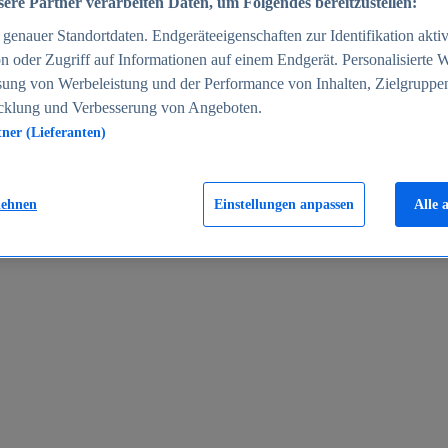
ere Partner verarbeiten Daten, um Folgendes bereitzustellen:
enauer Standortdaten. Endgeräteeigenschaften zur Identifikation aktiv
n oder Zugriff auf Informationen auf einem Endgerät. Personalisierte
sung von Werbeleistung und der Performance von Inhalten, Zielgruppe
cklung und Verbesserung von Angeboten.
tner (Lieferanten)
en 2024
lehnen
Einstellungen anpassen
Alle 
rgeld in Deutschland 2005-2025