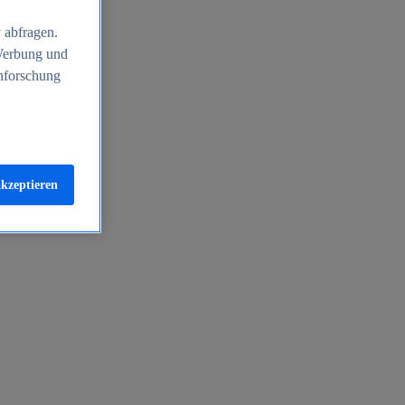
 abfragen.
 Werbung und
nforschung
akzeptieren