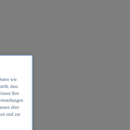
Daten wie
ellt, dass
können Ihre
einstellungen
ionen über
ken und zur