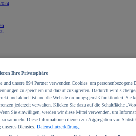
 2024
en
en
ieren Ihre Privatsphäre
te und unsere
894
Partner verwenden Cookies, um personenbezogene 
ennungen zu speichern und darauf zuzugreifen. Dadurch wird sichergest
orrekt und aktuell ist und die Website ordnungsgemäß funktioniert. Sie 
025
renzen jederzeit verwalten. Klicken Sie dazu auf die Schaltfläche „Vor
schland 2025
Wenn Sie einwilligen, werden wir diese Mittel verwenden, um Informat
 zu sammeln. Diese Informationen dienen zur Aggregation von Statisti
 unseres Dienstes.
Datenschutzerklärung.