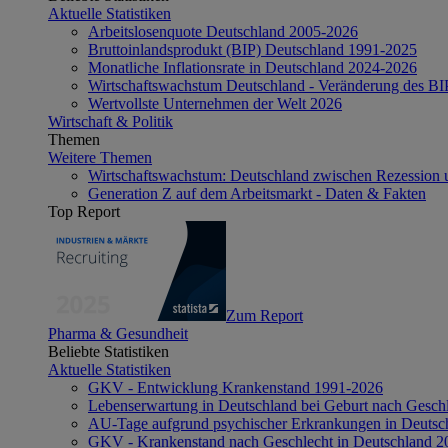
Aktuelle Statistiken
Arbeitslosenquote Deutschland 2005-2026
Bruttoinlandsprodukt (BIP) Deutschland 1991-2025
Monatliche Inflationsrate in Deutschland 2024-2026
Wirtschaftswachstum Deutschland - Veränderung des B
Wertvollste Unternehmen der Welt 2026
Wirtschaft & Politik
Themen
Weitere Themen
Wirtschaftswachstum: Deutschland zwischen Rezession 
Generation Z auf dem Arbeitsmarkt - Daten & Fakten
Top Report
Zum Report
Pharma & Gesundheit
Beliebte Statistiken
Aktuelle Statistiken
GKV - Entwicklung Krankenstand 1991-2026
Lebenserwartung in Deutschland bei Geburt nach Gesch
AU-Tage aufgrund psychischer Erkrankungen in Deutsc
GKV - Krankenstand nach Geschlecht in Deutschland 