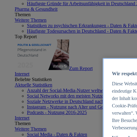
Häufigste Gründe für Arbeitsunfähigkeit in Deutschland
Pharma & Gesundheit
Themen
Weitere Themen
Statistiken zu psychischen Erkrankungen - Daten & Fakt
Häufigste Todesursachen in Deutschland - Daten & Fakt
Top Report
Zum Report
Wir respekt
Internet
Beliebte Statistiken
Diese Websi
Aktuelle Statistiken
Anzahl der Social-Media-Nutzer weltweit 2012-2025
eindeutige K
Social Networks mit den meisten Nutzern weltweit 2025
der Inhalt k
Soziale Netzwerke in Deutschland nach Generationen 2
Cookie-Präfe
Instagram - Nutzung nach Alter und Geschlecht in Deut
Podcasts - Nutzung 2016-2025
verwalten“. 
Internet
Ihre Besuche
Themen
Verbesserung
Weitere Themen
Social Media - Daten & Fakten