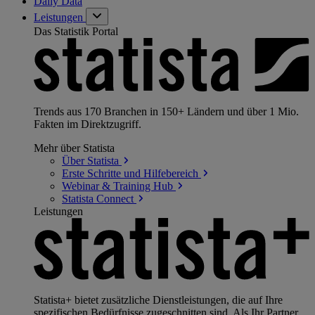
Daily Data
Leistungen
Das Statistik Portal
Trends aus 170 Branchen in 150+ Ländern und über 1 Mio.
Fakten im Direktzugriff.
Mehr über Statista
Über
Statista
Erste Schritte und
Hilfebereich
Webinar & Training
Hub
Statista
Connect
Leistungen
Statista+ bietet zusätzliche Dienstleistungen, die auf Ihre
spezifischen Bedürfnisse zugeschnitten sind. Als Ihr Partner