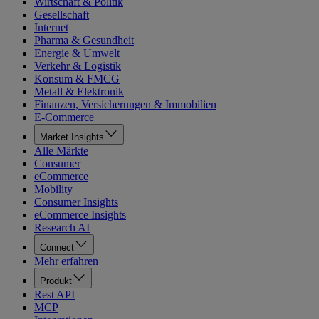
Wirtschaft & Politik
Gesellschaft
Internet
Pharma & Gesundheit
Energie & Umwelt
Verkehr & Logistik
Konsum & FMCG
Metall & Elektronik
Finanzen, Versicherungen & Immobilien
E-Commerce
Market Insights
Alle Märkte
Consumer
eCommerce
Mobility
Consumer Insights
eCommerce Insights
Research AI
Connect
Mehr erfahren
Produkt
Rest API
MCP