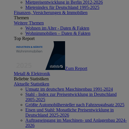
Mietpreisentwicklung in Berlin 2012-2026
Mietenindex für Deutschland 1995-2025
Finanzen, Versicherungen & Immobilien
Themen
Weitere Themen
Wohnen im Alter - Daten & Fakten
Wohnimmobilien – Daten & Fakten
Top Report
Zum Report
Metall & Elektronik
Beliebte Statistiken
Aktuelle Statistiken
Umsatz im deutschen Maschinenbau 1991-2024
Stahl - Index zur Preisentwicklung in Deutschland
2005-2025
Größte Automobilhersteller nach Fahrzeugabsatz 2025
Eisen und Stahl: Monatliche Preisentwicklung in
Deutschland 2025-2026
Auftragseingang im Maschinen- und Anlagenbau 2024-
2026