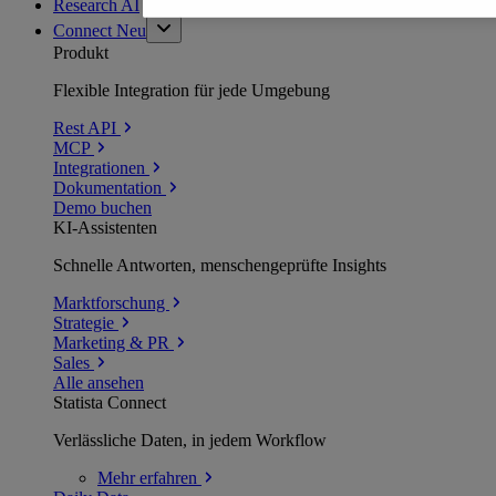
Research AI
Connect
Neu
Produkt
Flexible Integration für jede Umgebung
Rest API
MCP
Integrationen
Dokumentation
Demo buchen
KI-Assistenten
Schnelle Antworten, menschengeprüfte Insights
Marktforschung
Strategie
Marketing & PR
Sales
Alle ansehen
Statista Connect
Verlässliche Daten, in jedem Workflow
Mehr
erfahren