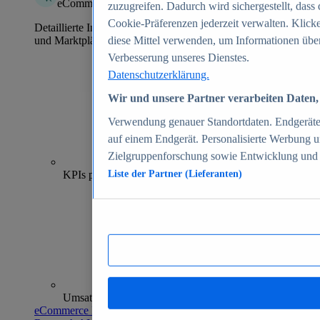
eCommerce Insights
zuzugreifen. Dadurch wird sichergestellt, dass 
Cookie-Präferenzen jederzeit verwalten. Klick
Detaillierte Informationen zu mehr als 39.000 Online-Shops
und Marktplätzen
diese Mittel verwenden, um Informationen über
Verbesserung unseres Dienstes.
Datenschutzerklärung.
Wir und unsere Partner verarbeiten Daten, 
Verwendung genauer Standortdaten. Endgeräteei
auf einem Endgerät. Personalisierte Werbung 
Zielgruppenforschung sowie Entwicklung und
70+
KPIs pro Shop
Liste der Partner (Lieferanten)
Umsatzanalysen und -prognosen
eCommerce Insights entdecken