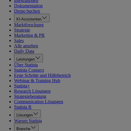
Integrationen
Dokumentation
Demo buchen
KI-Assistenten
Marktforschung
Strategie
Marketing & PR
Sales
Alle ansehen
Daily Data
Leistungen
Über Statista
Statista Connect
Erste Schritte und Hilfebereich
Webinar & Training Hub
Statista+
Research Lösungen
Strategieberatung
Communication Lösungen
Statista R
Lösungen
Warum Statista
Branche