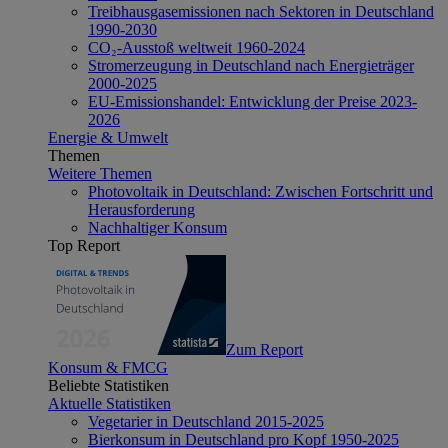
Treibhausgasemissionen nach Sektoren in Deutschland
1990-2030
CO₂-Ausstoß weltweit 1960-2024
Stromerzeugung in Deutschland nach Energieträger
2000-2025
EU-Emissionshandel: Entwicklung der Preise 2023-
2026
Energie & Umwelt
Themen
Weitere Themen
Photovoltaik in Deutschland: Zwischen Fortschritt und
Herausforderung
Nachhaltiger Konsum
Top Report
Zum Report
Konsum & FMCG
Beliebte Statistiken
Aktuelle Statistiken
Vegetarier in Deutschland 2015-2025
Bierkonsum in Deutschland pro Kopf 1950-2025