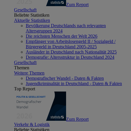
Zum Report
Gesellschaft
Beliebte Statistiken
Aktuelle Statistiken
Bevölkerung Deutschlands nach relevanten
Altersgruppen 2024
Die reichsten Menschen der Welt 2026
Empfänger von Arbeitslosengeld II / Sozialgeld /
Bürgergeld in Deutschland 2005-2025
Ausländer in Deutschland nach Nationalität 2025
Demografie: Altersstruktur in Deutschland 2024
Gesellschaft
Themen
Weitere Themen
Demografischer Wandel - Daten & Fakten
Jugendkriminalität in Deutschland - Daten & Fakten
Top Report
Zum Report
Verkehr & Logistik
Beliebte Statistiken