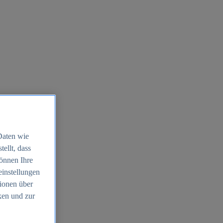
Daten wie
ellt, dass
können Ihre
einstellungen
ionen über
ken und zur