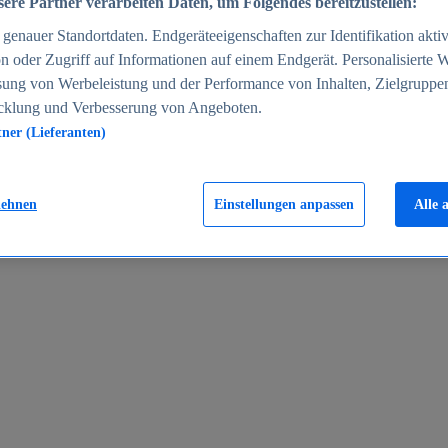
ere Partner verarbeiten Daten, um Folgendes bereitzustellen:
enauer Standortdaten. Endgeräteeigenschaften zur Identifikation aktiv
n oder Zugriff auf Informationen auf einem Endgerät. Personalisierte
sung von Werbeleistung und der Performance von Inhalten, Zielgruppe
cklung und Verbesserung von Angeboten.
tner (Lieferanten)
en 2024
lehnen
Einstellungen anpassen
Alle 
rgeld in Deutschland 2005-2025