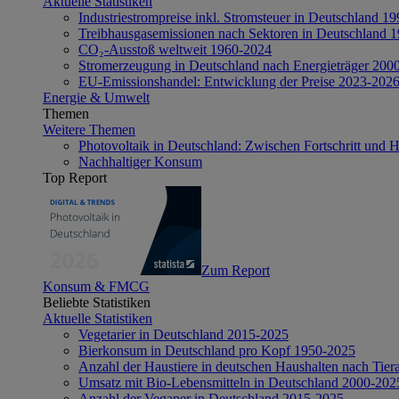
Aktuelle Statistiken
Industriestrompreise inkl. Stromsteuer in Deutschland 1
Treibhausgasemissionen nach Sektoren in Deutschland 
CO₂-Ausstoß weltweit 1960-2024
Stromerzeugung in Deutschland nach Energieträger 200
EU-Emissionshandel: Entwicklung der Preise 2023-202
Energie & Umwelt
Themen
Weitere Themen
Photovoltaik in Deutschland: Zwischen Fortschritt und 
Nachhaltiger Konsum
Top Report
Zum Report
Konsum & FMCG
Beliebte Statistiken
Aktuelle Statistiken
Vegetarier in Deutschland 2015-2025
Bierkonsum in Deutschland pro Kopf 1950-2025
Anzahl der Haustiere in deutschen Haushalten nach Tier
Umsatz mit Bio-Lebensmitteln in Deutschland 2000-202
Anzahl der Veganer in Deutschland 2015-2025