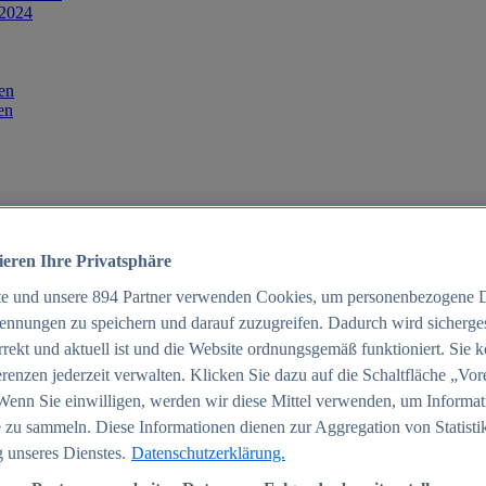
 2024
en
en
ieren Ihre Privatsphäre
te und unsere
894
Partner verwenden Cookies, um personenbezogene 
ennungen zu speichern und darauf zuzugreifen. Dadurch wird sichergest
orrekt und aktuell ist und die Website ordnungsgemäß funktioniert. Sie 
025
renzen jederzeit verwalten. Klicken Sie dazu auf die Schaltfläche „Vor
schland 2025
Wenn Sie einwilligen, werden wir diese Mittel verwenden, um Informat
 zu sammeln. Diese Informationen dienen zur Aggregation von Statisti
 unseres Dienstes.
Datenschutzerklärung.