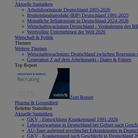
Aktuelle Statistiken
Arbeitslosenquote Deutschland 2005-2026
Bruttoinlandsprodukt (BIP) Deutschland 1991-2025
Monatliche Inflationsrate in Deutschland 2024-2026
Wirtschaftswachstum Deutschland - Veränderung des B
Wertvollste Unternehmen der Welt 2026
Wirtschaft & Politik
Themen
Weitere Themen
Wirtschaftswachstum: Deutschland zwischen Rezession 
Generation Z auf dem Arbeitsmarkt - Daten & Fakten
Top Report
Zum Report
Pharma & Gesundheit
Beliebte Statistiken
Aktuelle Statistiken
GKV - Entwicklung Krankenstand 1991-2026
Lebenserwartung in Deutschland bei Geburt nach Gesch
AU-Tage aufgrund psychischer Erkrankungen in Deutsc
GKV - Krankenstand nach Geschlecht in Deutschland 