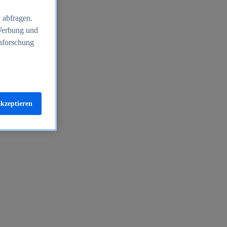
 abfragen.
 Werbung und
nforschung
akzeptieren