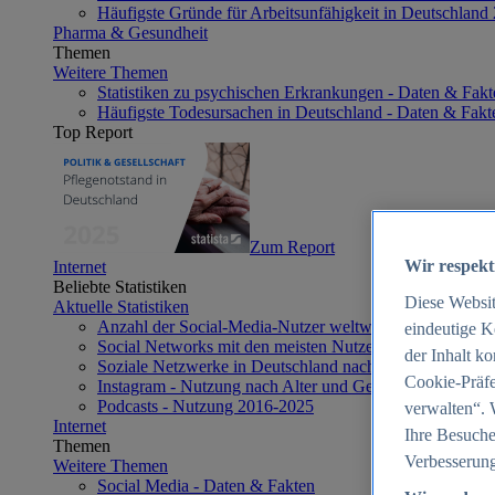
Häufigste Gründe für Arbeitsunfähigkeit in Deutschland
Pharma & Gesundheit
Themen
Weitere Themen
Statistiken zu psychischen Erkrankungen - Daten & Fakt
Häufigste Todesursachen in Deutschland - Daten & Fakt
Top Report
Zum Report
Wir respekt
Internet
Beliebte Statistiken
Diese Websi
Aktuelle Statistiken
Anzahl der Social-Media-Nutzer weltweit 2012-2025
eindeutige K
Social Networks mit den meisten Nutzern weltweit 2025
der Inhalt k
Soziale Netzwerke in Deutschland nach Generationen 2
Cookie-Präfe
Instagram - Nutzung nach Alter und Geschlecht in Deut
Podcasts - Nutzung 2016-2025
verwalten“. 
Internet
Ihre Besuche
Themen
Verbesserung
Weitere Themen
Social Media - Daten & Fakten