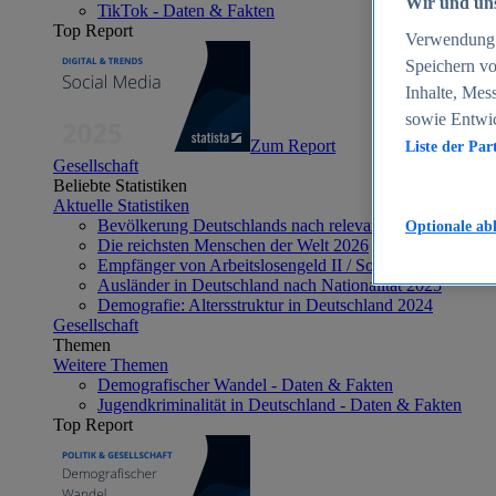
Wir und uns
TikTok - Daten & Fakten
Top Report
Verwendung g
Speichern vo
Inhalte, Mes
sowie Entwi
Zum Report
Liste der Par
Gesellschaft
Beliebte Statistiken
Aktuelle Statistiken
Bevölkerung Deutschlands nach relevanten Altersgrupp
Optionale ab
Die reichsten Menschen der Welt 2026
Empfänger von Arbeitslosengeld II / Sozialgeld / Bürge
Ausländer in Deutschland nach Nationalität 2025
Demografie: Altersstruktur in Deutschland 2024
Gesellschaft
Themen
Weitere Themen
Demografischer Wandel - Daten & Fakten
Jugendkriminalität in Deutschland - Daten & Fakten
Top Report