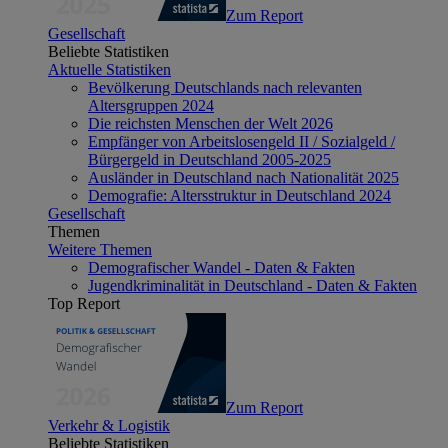
Zum Report
Gesellschaft
Beliebte Statistiken
Aktuelle Statistiken
Bevölkerung Deutschlands nach relevanten
Altersgruppen 2024
Die reichsten Menschen der Welt 2026
Empfänger von Arbeitslosengeld II / Sozialgeld /
Bürgergeld in Deutschland 2005-2025
Ausländer in Deutschland nach Nationalität 2025
Demografie: Altersstruktur in Deutschland 2024
Gesellschaft
Themen
Weitere Themen
Demografischer Wandel - Daten & Fakten
Jugendkriminalität in Deutschland - Daten & Fakten
Top Report
Zum Report
Verkehr & Logistik
Beliebte Statistiken