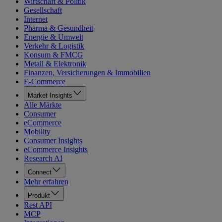
Wirtschaft & Politik
Gesellschaft
Internet
Pharma & Gesundheit
Energie & Umwelt
Verkehr & Logistik
Konsum & FMCG
Metall & Elektronik
Finanzen, Versicherungen & Immobilien
E-Commerce
Market Insights
Alle Märkte
Consumer
eCommerce
Mobility
Consumer Insights
eCommerce Insights
Research AI
Connect
Mehr erfahren
Produkt
Rest API
MCP