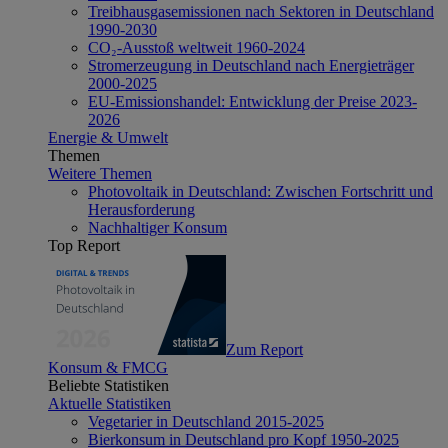
Treibhausgasemissionen nach Sektoren in Deutschland
1990-2030
CO₂-Ausstoß weltweit 1960-2024
Stromerzeugung in Deutschland nach Energieträger
2000-2025
EU-Emissionshandel: Entwicklung der Preise 2023-
2026
Energie & Umwelt
Themen
Weitere Themen
Photovoltaik in Deutschland: Zwischen Fortschritt und
Herausforderung
Nachhaltiger Konsum
Top Report
Zum Report
Konsum & FMCG
Beliebte Statistiken
Aktuelle Statistiken
Vegetarier in Deutschland 2015-2025
Bierkonsum in Deutschland pro Kopf 1950-2025