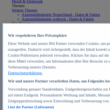
Metall & Elektronik
Themen
Weitere Themen
Automobilindustrie Deutschland - Daten & Fakten
Automobilindustrie weltweit - Daten & Fakten
Top Report
Wir respektieren Ihre Privatsphäre
Diese Website und unsere
894
Partner verwenden Cookies, um pe
Zum Report
zuzugreifen. Dadurch wird sichergestellt, dass der Inhalt korrekt
E-commerce
Cookie-Präferenzen jederzeit verwalten. Klicken Sie dazu auf die
Beliebte Statistiken
diese Mittel verwenden, um Informationen über Ihre Besuche zu s
Aktuelle Statistiken
E-Commerce - Entwicklung des Umsatzes in
Verbesserung unseres Dienstes.
Deutschland 1999-2025
Datenschutzerklärung.
Umsatz von Amazon in Deutschland und weltweit
2010-2025
Wir und unsere Partner verarbeiten Daten, um Folgendes bere
B2C-E-Commerce: Top-50 Online Shops in
Deutschland 2024
Verwendung genauer Standortdaten. Endgeräteeigenschaften zur Id
Marktanteile von Online-Zahlungsverfahren in
auf einem Endgerät. Personalisierte Werbung und Inhalte, Messu
Deutschland 2024
Zielgruppenforschung sowie Entwicklung und Verbesserung von
Umsatzstarke Warengruppen im Online-Handel in
Deutschland 2023-2025
Liste der Partner (Lieferanten)