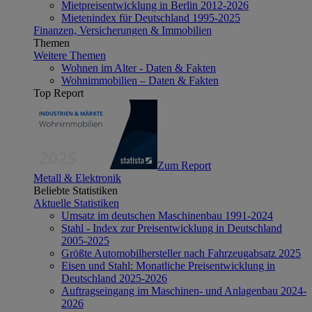
Mietpreisentwicklung in Berlin 2012-2026
Mietenindex für Deutschland 1995-2025
Finanzen, Versicherungen & Immobilien
Themen
Weitere Themen
Wohnen im Alter - Daten & Fakten
Wohnimmobilien – Daten & Fakten
Top Report
Zum Report
Metall & Elektronik
Beliebte Statistiken
Aktuelle Statistiken
Umsatz im deutschen Maschinenbau 1991-2024
Stahl - Index zur Preisentwicklung in Deutschland
2005-2025
Größte Automobilhersteller nach Fahrzeugabsatz 2025
Eisen und Stahl: Monatliche Preisentwicklung in
Deutschland 2025-2026
Auftragseingang im Maschinen- und Anlagenbau 2024-
2026