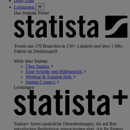
Daily Data
Leistungen
Das Statistik Portal
Trends aus 170 Branchen in 150+ Ländern und über 1 Mio.
Fakten im Direktzugriff.
Mehr über Statista
Über
Statista
Erste Schritte und
Hilfebereich
Webinar & Training
Hub
Statista
Connect
Leistungen
Statista+ bietet zusätzliche Dienstleistungen, die auf Ihre
spezifischen Bedürfnisse zugeschnitten sind. Als Ihr Partner