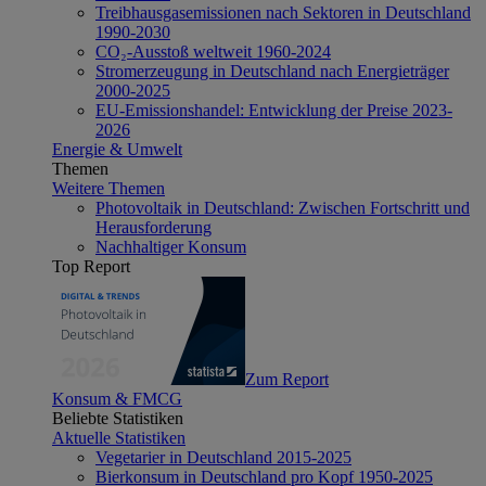
Treibhausgasemissionen nach Sektoren in Deutschland
1990-2030
CO₂-Ausstoß weltweit 1960-2024
Stromerzeugung in Deutschland nach Energieträger
2000-2025
EU-Emissionshandel: Entwicklung der Preise 2023-
2026
Energie & Umwelt
Themen
Weitere Themen
Photovoltaik in Deutschland: Zwischen Fortschritt und
Herausforderung
Nachhaltiger Konsum
Top Report
Zum Report
Konsum & FMCG
Beliebte Statistiken
Aktuelle Statistiken
Vegetarier in Deutschland 2015-2025
Bierkonsum in Deutschland pro Kopf 1950-2025