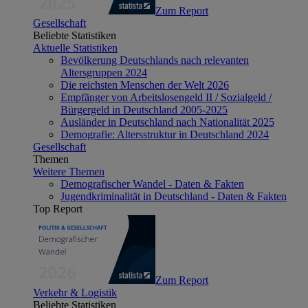
Zum Report
Gesellschaft
Beliebte Statistiken
Aktuelle Statistiken
Bevölkerung Deutschlands nach relevanten
Altersgruppen 2024
Die reichsten Menschen der Welt 2026
Empfänger von Arbeitslosengeld II / Sozialgeld /
Bürgergeld in Deutschland 2005-2025
Ausländer in Deutschland nach Nationalität 2025
Demografie: Altersstruktur in Deutschland 2024
Gesellschaft
Themen
Weitere Themen
Demografischer Wandel - Daten & Fakten
Jugendkriminalität in Deutschland - Daten & Fakten
Top Report
Zum Report
Verkehr & Logistik
Beliebte Statistiken