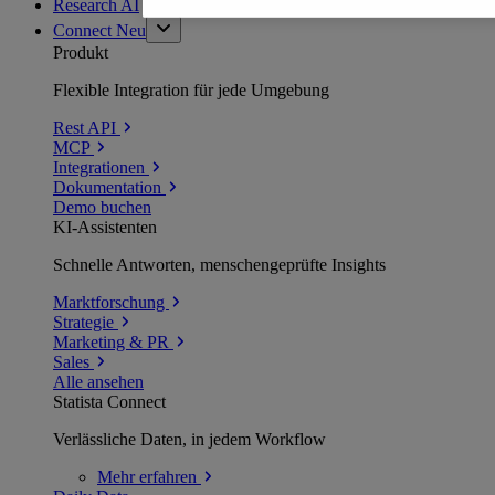
Research AI
Connect
Neu
Produkt
Flexible Integration für jede Umgebung
Rest API
MCP
Integrationen
Dokumentation
Demo buchen
KI-Assistenten
Schnelle Antworten, menschengeprüfte Insights
Marktforschung
Strategie
Marketing & PR
Sales
Alle ansehen
Statista Connect
Verlässliche Daten, in jedem Workflow
Mehr
erfahren