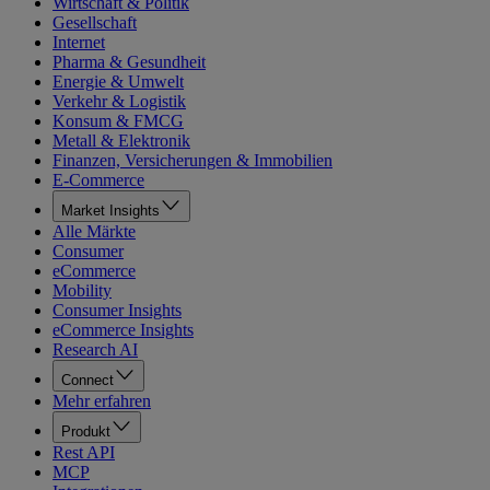
Wirtschaft & Politik
Gesellschaft
Internet
Pharma & Gesundheit
Energie & Umwelt
Verkehr & Logistik
Konsum & FMCG
Metall & Elektronik
Finanzen, Versicherungen & Immobilien
E-Commerce
Market Insights
Alle Märkte
Consumer
eCommerce
Mobility
Consumer Insights
eCommerce Insights
Research AI
Connect
Mehr erfahren
Produkt
Rest API
MCP