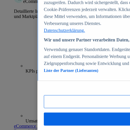
eCommerce Insights
zuzugreifen. Dadurch wird sichergestellt, dass 
Cookie-Präferenzen jederzeit verwalten. Klick
Detaillierte Informationen zu mehr als 39.000 Online-Shops
und Marktplätzen
diese Mittel verwenden, um Informationen über
Verbesserung unseres Dienstes.
Datenschutzerklärung.
Wir und unsere Partner verarbeiten Daten, 
Verwendung genauer Standortdaten. Endgeräteei
auf einem Endgerät. Personalisierte Werbung 
Zielgruppenforschung sowie Entwicklung und
70+
KPIs pro Shop
Liste der Partner (Lieferanten)
Umsatzanalysen und -prognosen
eCommerce Insights entdecken