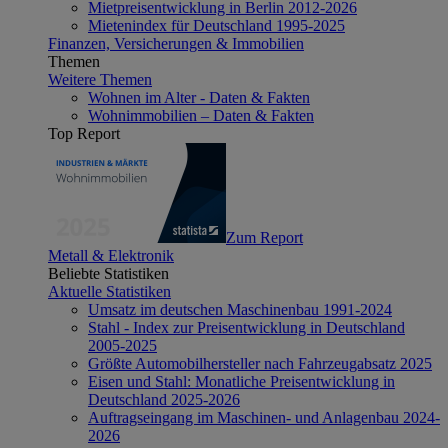
Mietpreisentwicklung in Berlin 2012-2026
Mietenindex für Deutschland 1995-2025
Finanzen, Versicherungen & Immobilien
Themen
Weitere Themen
Wohnen im Alter - Daten & Fakten
Wohnimmobilien – Daten & Fakten
Top Report
Zum Report
Metall & Elektronik
Beliebte Statistiken
Aktuelle Statistiken
Umsatz im deutschen Maschinenbau 1991-2024
Stahl - Index zur Preisentwicklung in Deutschland
2005-2025
Größte Automobilhersteller nach Fahrzeugabsatz 2025
Eisen und Stahl: Monatliche Preisentwicklung in
Deutschland 2025-2026
Auftragseingang im Maschinen- und Anlagenbau 2024-
2026