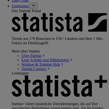
Daily Data
Leistungen
Das Statistik Portal
Trends aus 170 Branchen in 150+ Ländern und über 1 Mio.
Fakten im Direktzugriff.
Mehr über Statista
Über
Statista
Erste Schritte und
Hilfebereich
Webinar & Training
Hub
Statista
Connect
Leistungen
Statista+ bietet zusätzliche Dienstleistungen, die auf Ihre
spezifischen Bedürfnisse zugeschnitten sind. Als Ihr Partner