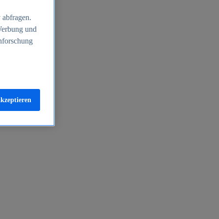
 abfragen.
 Werbung und
nforschung
akzeptieren