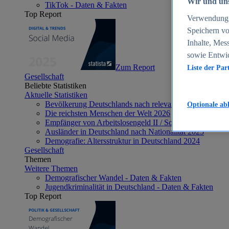
Wir und uns
TikTok - Daten & Fakten
Top Report
Verwendung g
Speichern vo
Inhalte, Mes
sowie Entwi
Zum Report
Liste der Par
Gesellschaft
Beliebte Statistiken
Aktuelle Statistiken
Bevölkerung Deutschlands nach relevanten Altersgrupp
Optionale ab
Die reichsten Menschen der Welt 2026
Empfänger von Arbeitslosengeld II / Sozialgeld / Bürge
Ausländer in Deutschland nach Nationalität 2025
Demografie: Altersstruktur in Deutschland 2024
Gesellschaft
Themen
Weitere Themen
Demografischer Wandel - Daten & Fakten
Jugendkriminalität in Deutschland - Daten & Fakten
Top Report