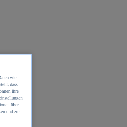
Daten wie
ellt, dass
können Ihre
einstellungen
ionen über
ken und zur