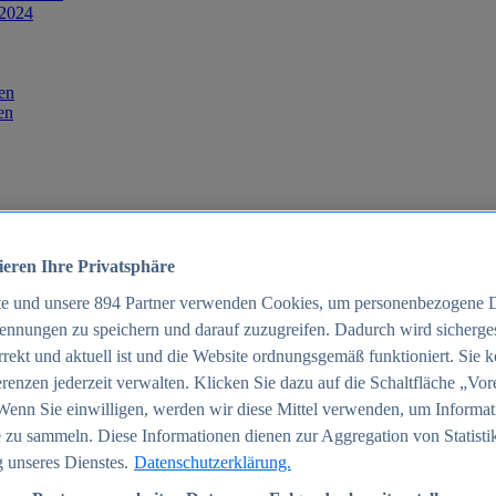
 2024
en
en
ieren Ihre Privatsphäre
te und unsere
894
Partner verwenden Cookies, um personenbezogene 
ennungen zu speichern und darauf zuzugreifen. Dadurch wird sichergest
orrekt und aktuell ist und die Website ordnungsgemäß funktioniert. Sie 
025
renzen jederzeit verwalten. Klicken Sie dazu auf die Schaltfläche „Vor
schland 2025
Wenn Sie einwilligen, werden wir diese Mittel verwenden, um Informat
 zu sammeln. Diese Informationen dienen zur Aggregation von Statisti
 unseres Dienstes.
Datenschutzerklärung.