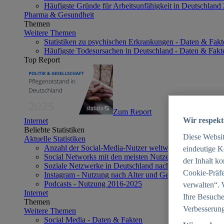
Häufigste Gründe für Arbeitsunfähigkeit in Deutschland
Pharma & Gesundheit
Themen
Weitere Themen
Statistiken zu psychischen Erkrankungen - Daten & Fakt
Häufigste Todesursachen in Deutschland - Daten & Fakt
Top Report
Zum Report
Wir respekt
Internet
Beliebte Statistiken
Diese Websi
Aktuelle Statistiken
Anzahl der Social-Media-Nutzer weltweit 2012-2025
eindeutige K
Social Networks mit den meisten Nutzern weltweit 2025
der Inhalt k
Soziale Netzwerke in Deutschland nach Generationen 2
Cookie-Präfe
Instagram - Nutzung nach Alter und Geschlecht in Deut
Podcasts - Nutzung 2016-2025
verwalten“. 
Internet
Ihre Besuche
Themen
Verbesserung
Weitere Themen
Social Media - Daten & Fakten