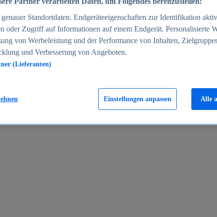
ere Partner verarbeiten Daten, um Folgendes bereitzustellen:
enauer Standortdaten. Endgeräteeigenschaften zur Identifikation aktiv
n oder Zugriff auf Informationen auf einem Endgerät. Personalisierte
sung von Werbeleistung und der Performance von Inhalten, Zielgruppe
cklung und Verbesserung von Angeboten.
tner (Lieferanten)
en 2024
lehnen
Einstellungen anpassen
Alle 
rgeld in Deutschland 2005-2025