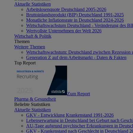
Aktuelle Statistiken
Arbeitslosenquote Deutschland 2005-2026
Bruttoinlandsprodukt (BIP) Deutschland 1991-2025
Monatliche Inflationsrate in Deutschland 2024-2026
Wirtschaftswachstum Deutschland - Veränderung des B
Wertvollste Unternehmen der Welt 2026
Wirtschaft & Politik
Themen
Weitere Themen
Wirtschaftswachstum: Deutschland zwischen Rezession 
Generation Z auf dem Arbeitsmarkt - Daten & Fakten
Top Report
Zum Report
Pharma & Gesundheit
Beliebte Statistiken
Aktuelle Statistiken
GKV - Entwicklung Krankenstand 1991-2026
Lebenserwartung in Deutschland bei Geburt nach Gesch
AU-Tage aufgrund psychischer Erkrankungen in Deutsc
GKV - Krankenstand nach Geschlecht in Deutschland 