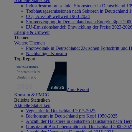
Aktuelle Statistiken
Industriestrompreise inkl. Stromsteuer in Deutschland 1
Treibhausgasemissionen nach Sektoren in Deutschland 
CO₂-Ausstoß weltweit 1960-2024
Stromerzeugung in Deutschland nach Energieträger 200
EU-Emissionshandel: Entwicklung der Preise 2023-202
Energie & Umwelt
Themen
Weitere Themen
Photovoltaik in Deutschland: Zwischen Fortschritt und 
Nachhaltiger Konsum
Top Report
Zum Report
Konsum & FMCG
Beliebte Statistiken
Aktuelle Statistiken
Vegetarier in Deutschland 2015-2025
Bierkonsum in Deutschland pro Kopf 1950-2025
Anzahl der Haustiere in deutschen Haushalten nach Tier
Umsatz mit Bio-Lebensmitteln in Deutschland 2000-202
Anzahl der Veganer in Deutschland 2015-2025