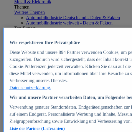
Metall & Elektronik
Themen
Weitere Themen
Automobilindustrie Deutschland - Daten & Fakten
Automobilindustrie weltweit - Daten & Fakten
Top Report
Wir respektieren Ihre Privatsphäre
Diese Website und unsere
894
Partner verwenden Cookies, um pe
Zum Report
zuzugreifen. Dadurch wird sichergestellt, dass der Inhalt korrekt
E-commerce
Cookie-Präferenzen jederzeit verwalten. Klicken Sie dazu auf die
Beliebte Statistiken
diese Mittel verwenden, um Informationen über Ihre Besuche zu s
Aktuelle Statistiken
E-Commerce - Entwicklung des Umsatzes in
Verbesserung unseres Dienstes.
Deutschland 1999-2025
Datenschutzerklärung.
Umsatz von Amazon in Deutschland und weltweit
2010-2025
Wir und unsere Partner verarbeiten Daten, um Folgendes bere
B2C-E-Commerce: Top-50 Online Shops in
Deutschland 2024
Verwendung genauer Standortdaten. Endgeräteeigenschaften zur Id
Marktanteile von Online-Zahlungsverfahren in
auf einem Endgerät. Personalisierte Werbung und Inhalte, Messu
Deutschland 2024
Zielgruppenforschung sowie Entwicklung und Verbesserung von
Umsatzstarke Warengruppen im Online-Handel in
Deutschland 2023-2025
Liste der Partner (Lieferanten)