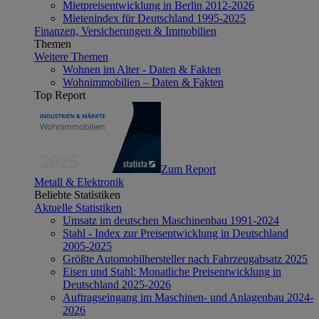
Mietpreisentwicklung in Berlin 2012-2026
Mietenindex für Deutschland 1995-2025
Finanzen, Versicherungen & Immobilien
Themen
Weitere Themen
Wohnen im Alter - Daten & Fakten
Wohnimmobilien – Daten & Fakten
Top Report
Zum Report
Metall & Elektronik
Beliebte Statistiken
Aktuelle Statistiken
Umsatz im deutschen Maschinenbau 1991-2024
Stahl - Index zur Preisentwicklung in Deutschland
2005-2025
Größte Automobilhersteller nach Fahrzeugabsatz 2025
Eisen und Stahl: Monatliche Preisentwicklung in
Deutschland 2025-2026
Auftragseingang im Maschinen- und Anlagenbau 2024-
2026