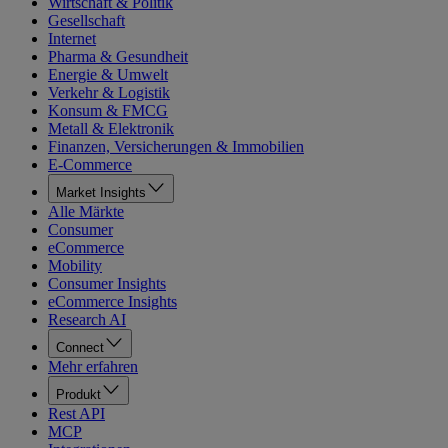
Wirtschaft & Politik
Gesellschaft
Internet
Pharma & Gesundheit
Energie & Umwelt
Verkehr & Logistik
Konsum & FMCG
Metall & Elektronik
Finanzen, Versicherungen & Immobilien
E-Commerce
Market Insights
Alle Märkte
Consumer
eCommerce
Mobility
Consumer Insights
eCommerce Insights
Research AI
Connect
Mehr erfahren
Produkt
Rest API
MCP