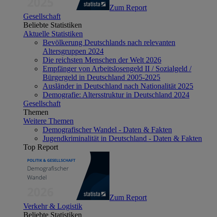
Zum Report
Gesellschaft
Beliebte Statistiken
Aktuelle Statistiken
Bevölkerung Deutschlands nach relevanten
Altersgruppen 2024
Die reichsten Menschen der Welt 2026
Empfänger von Arbeitslosengeld II / Sozialgeld /
Bürgergeld in Deutschland 2005-2025
Ausländer in Deutschland nach Nationalität 2025
Demografie: Altersstruktur in Deutschland 2024
Gesellschaft
Themen
Weitere Themen
Demografischer Wandel - Daten & Fakten
Jugendkriminalität in Deutschland - Daten & Fakten
Top Report
Zum Report
Verkehr & Logistik
Beliebte Statistiken