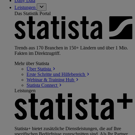
Daily Data
Leistungen
Das Statistik Portal
Trends aus 170 Branchen in 150+ Ländern und über 1 Mio.
Fakten im Direktzugriff.
Mehr über Statista
Über
Statista
Erste Schritte und
Hilfebereich
Webinar & Training
Hub
Statista
Connect
Leistungen
Statista+ bietet zusätzliche Dienstleistungen, die auf Ihre
spezifischen Bedürfnisse zugeschnitten sind. Als Ihr Partner