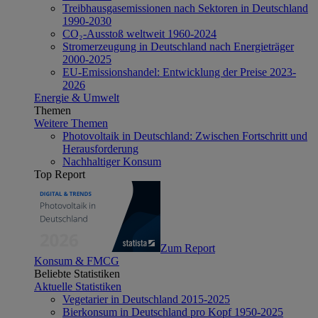
Treibhausgasemissionen nach Sektoren in Deutschland
1990-2030
CO₂-Ausstoß weltweit 1960-2024
Stromerzeugung in Deutschland nach Energieträger
2000-2025
EU-Emissionshandel: Entwicklung der Preise 2023-
2026
Energie & Umwelt
Themen
Weitere Themen
Photovoltaik in Deutschland: Zwischen Fortschritt und
Herausforderung
Nachhaltiger Konsum
Top Report
Zum Report
Konsum & FMCG
Beliebte Statistiken
Aktuelle Statistiken
Vegetarier in Deutschland 2015-2025
Bierkonsum in Deutschland pro Kopf 1950-2025