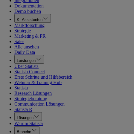
Integrationen
Dokumentation
Demo buchen
KI-Assistenten
Marktforschung
Strategie
Marketing & PR
Sales
Alle ansehen
Daily Data
Leistungen
Über Statista
Statista Connect
Erste Schritte und Hilfebereich
Webinar & Training Hub
Statista+
Research Lösungen
Strategieberatung
Communication Lösungen
Statista R
Lösungen
Warum Statista
Branche