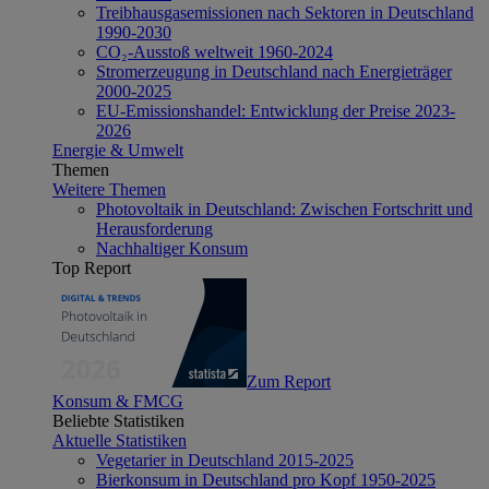
Treibhausgasemissionen nach Sektoren in Deutschland
1990-2030
CO₂-Ausstoß weltweit 1960-2024
Stromerzeugung in Deutschland nach Energieträger
2000-2025
EU-Emissionshandel: Entwicklung der Preise 2023-
2026
Energie & Umwelt
Themen
Weitere Themen
Photovoltaik in Deutschland: Zwischen Fortschritt und
Herausforderung
Nachhaltiger Konsum
Top Report
Zum Report
Konsum & FMCG
Beliebte Statistiken
Aktuelle Statistiken
Vegetarier in Deutschland 2015-2025
Bierkonsum in Deutschland pro Kopf 1950-2025