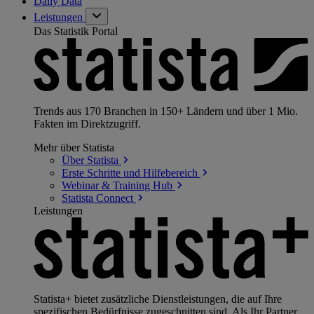
Daily Data
Leistungen
Das Statistik Portal
Trends aus 170 Branchen in 150+ Ländern und über 1 Mio.
Fakten im Direktzugriff.
Mehr über Statista
Über
Statista
Erste Schritte und
Hilfebereich
Webinar & Training
Hub
Statista
Connect
Leistungen
Statista+ bietet zusätzliche Dienstleistungen, die auf Ihre
spezifischen Bedürfnisse zugeschnitten sind. Als Ihr Partner