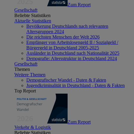
Zum Report
Gesellschaft
Beliebte Statistiken
Aktuelle Statistiken
Bevölkerung Deutschlands nach relevanten
Altersgruppen 2024
Die reichsten Menschen der Welt 2026
Empfänger von Arbeitslosengeld II / Sozialgeld /
Bürgergeld in Deutschland 2005-2025
Ausländer in Deutschland nach Nationalität 2025
Demografie: Altersstruktur in Deutschland 2024
Gesellschaft
Themen
Weitere Themen
Demografischer Wandel - Daten & Fakten
Jugendkriminalität in Deutschland - Daten & Fakten
Top Report
Zum Report
Verkehr & Logistik
Beliebte Statistiken