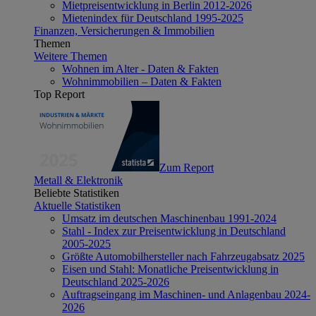
Mietpreisentwicklung in Berlin 2012-2026
Mietenindex für Deutschland 1995-2025
Finanzen, Versicherungen & Immobilien
Themen
Weitere Themen
Wohnen im Alter - Daten & Fakten
Wohnimmobilien – Daten & Fakten
Top Report
Zum Report
Metall & Elektronik
Beliebte Statistiken
Aktuelle Statistiken
Umsatz im deutschen Maschinenbau 1991-2024
Stahl - Index zur Preisentwicklung in Deutschland
2005-2025
Größte Automobilhersteller nach Fahrzeugabsatz 2025
Eisen und Stahl: Monatliche Preisentwicklung in
Deutschland 2025-2026
Auftragseingang im Maschinen- und Anlagenbau 2024-
2026