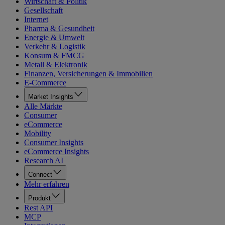
Wirtschaft & Politik
Gesellschaft
Internet
Pharma & Gesundheit
Energie & Umwelt
Verkehr & Logistik
Konsum & FMCG
Metall & Elektronik
Finanzen, Versicherungen & Immobilien
E-Commerce
Market Insights
Alle Märkte
Consumer
eCommerce
Mobility
Consumer Insights
eCommerce Insights
Research AI
Connect
Mehr erfahren
Produkt
Rest API
MCP