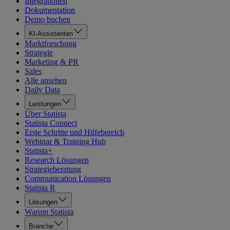
Integrationen
Dokumentation
Demo buchen
KI-Assistenten
Marktforschung
Strategie
Marketing & PR
Sales
Alle ansehen
Daily Data
Leistungen
Über Statista
Statista Connect
Erste Schritte und Hilfebereich
Webinar & Training Hub
Statista+
Research Lösungen
Strategieberatung
Communication Lösungen
Statista R
Lösungen
Warum Statista
Branche