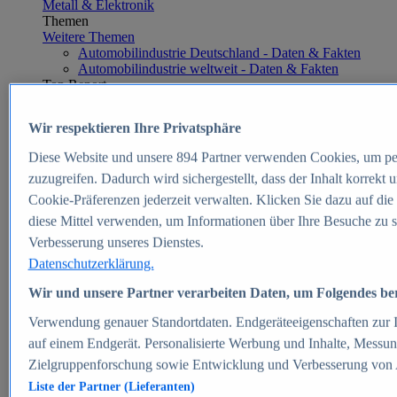
Metall & Elektronik
Themen
Weitere Themen
Automobilindustrie Deutschland - Daten & Fakten
Automobilindustrie weltweit - Daten & Fakten
Top Report
Wir respektieren Ihre Privatsphäre
Diese Website und unsere
894
Partner verwenden Cookies, um pe
Zum Report
zuzugreifen. Dadurch wird sichergestellt, dass der Inhalt korrekt
E-commerce
Cookie-Präferenzen jederzeit verwalten. Klicken Sie dazu auf die
Beliebte Statistiken
diese Mittel verwenden, um Informationen über Ihre Besuche zu s
Aktuelle Statistiken
E-Commerce - Entwicklung des Umsatzes in
Verbesserung unseres Dienstes.
Deutschland 1999-2025
Datenschutzerklärung.
Umsatz von Amazon in Deutschland und weltweit
2010-2025
Wir und unsere Partner verarbeiten Daten, um Folgendes bere
B2C-E-Commerce: Top-50 Online Shops in
Deutschland 2024
Verwendung genauer Standortdaten. Endgeräteeigenschaften zur Id
Marktanteile von Online-Zahlungsverfahren in
auf einem Endgerät. Personalisierte Werbung und Inhalte, Messu
Deutschland 2024
Zielgruppenforschung sowie Entwicklung und Verbesserung von
Umsatzstarke Warengruppen im Online-Handel in
Deutschland 2023-2025
Liste der Partner (Lieferanten)