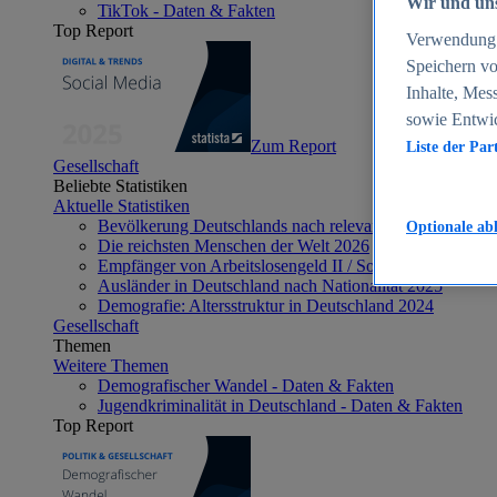
Wir und uns
TikTok - Daten & Fakten
Top Report
Verwendung g
Speichern vo
Inhalte, Mes
sowie Entwi
Zum Report
Liste der Par
Gesellschaft
Beliebte Statistiken
Aktuelle Statistiken
Bevölkerung Deutschlands nach relevanten Altersgrupp
Optionale ab
Die reichsten Menschen der Welt 2026
Empfänger von Arbeitslosengeld II / Sozialgeld / Bürge
Ausländer in Deutschland nach Nationalität 2025
Demografie: Altersstruktur in Deutschland 2024
Gesellschaft
Themen
Weitere Themen
Demografischer Wandel - Daten & Fakten
Jugendkriminalität in Deutschland - Daten & Fakten
Top Report