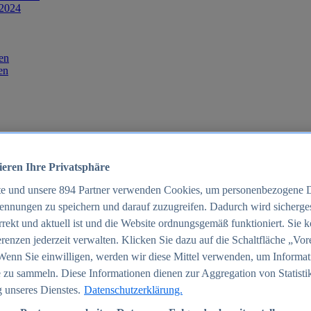
 2024
en
en
ieren Ihre Privatsphäre
te und unsere
894
Partner verwenden Cookies, um personenbezogene 
ennungen zu speichern und darauf zuzugreifen. Dadurch wird sichergest
orrekt und aktuell ist und die Website ordnungsgemäß funktioniert. Sie 
025
renzen jederzeit verwalten. Klicken Sie dazu auf die Schaltfläche „Vor
schland 2025
Wenn Sie einwilligen, werden wir diese Mittel verwenden, um Informat
 zu sammeln. Diese Informationen dienen zur Aggregation von Statisti
 unseres Dienstes.
Datenschutzerklärung.