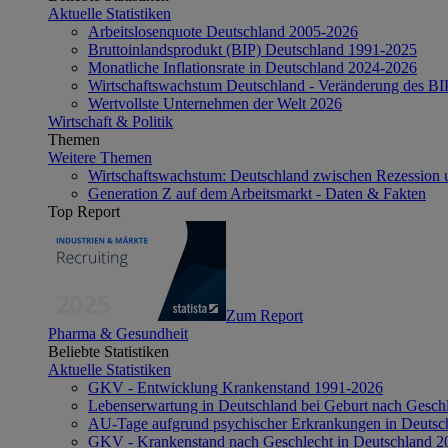
Aktuelle Statistiken
Arbeitslosenquote Deutschland 2005-2026
Bruttoinlandsprodukt (BIP) Deutschland 1991-2025
Monatliche Inflationsrate in Deutschland 2024-2026
Wirtschaftswachstum Deutschland - Veränderung des B
Wertvollste Unternehmen der Welt 2026
Wirtschaft & Politik
Themen
Weitere Themen
Wirtschaftswachstum: Deutschland zwischen Rezession 
Generation Z auf dem Arbeitsmarkt - Daten & Fakten
Top Report
Zum Report
Pharma & Gesundheit
Beliebte Statistiken
Aktuelle Statistiken
GKV - Entwicklung Krankenstand 1991-2026
Lebenserwartung in Deutschland bei Geburt nach Gesch
AU-Tage aufgrund psychischer Erkrankungen in Deutsc
GKV - Krankenstand nach Geschlecht in Deutschland 