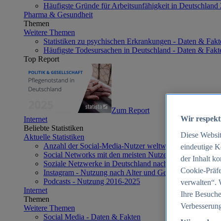
Häufigste Gründe für Arbeitsunfähigkeit in Deutschland
Pharma & Gesundheit
Themen
Weitere Themen
Statistiken zu psychischen Erkrankungen - Daten & Fakt
Häufigste Todesursachen in Deutschland - Daten & Fakt
Top Report
Zum Report
Wir respekt
Internet
Beliebte Statistiken
Diese Websi
Aktuelle Statistiken
Anzahl der Social-Media-Nutzer weltweit 2012-2025
eindeutige K
Social Networks mit den meisten Nutzern weltweit 2025
der Inhalt k
Soziale Netzwerke in Deutschland nach Generationen 2
Cookie-Präfe
Instagram - Nutzung nach Alter und Geschlecht in Deut
Podcasts - Nutzung 2016-2025
verwalten“. 
Internet
Ihre Besuche
Themen
Verbesserung
Weitere Themen
Social Media - Daten & Fakten