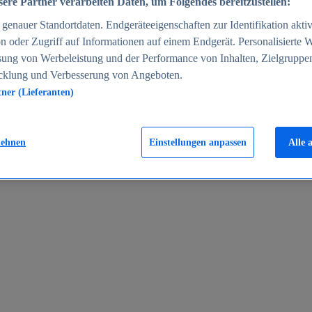
ere Partner verarbeiten Daten, um Folgendes bereitzustellen:
enauer Standortdaten. Endgeräteeigenschaften zur Identifikation aktiv
n oder Zugriff auf Informationen auf einem Endgerät. Personalisierte
sung von Werbeleistung und der Performance von Inhalten, Zielgruppe
cklung und Verbesserung von Angeboten.
tner (Lieferanten)
en 2024
lehnen
Einstellungen anpassen
Alle 
rgeld in Deutschland 2005-2025