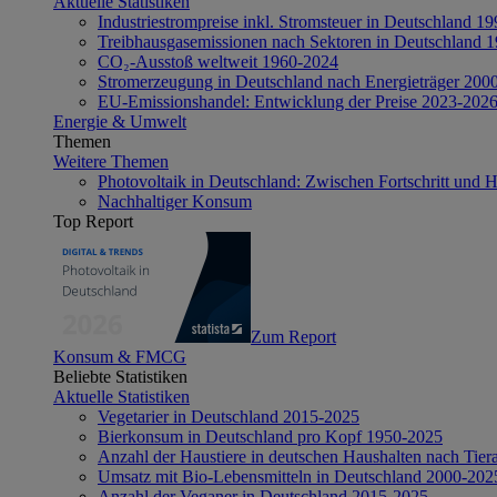
Aktuelle Statistiken
Industriestrompreise inkl. Stromsteuer in Deutschland 1
Treibhausgasemissionen nach Sektoren in Deutschland 
CO₂-Ausstoß weltweit 1960-2024
Stromerzeugung in Deutschland nach Energieträger 200
EU-Emissionshandel: Entwicklung der Preise 2023-202
Energie & Umwelt
Themen
Weitere Themen
Photovoltaik in Deutschland: Zwischen Fortschritt und 
Nachhaltiger Konsum
Top Report
Zum Report
Konsum & FMCG
Beliebte Statistiken
Aktuelle Statistiken
Vegetarier in Deutschland 2015-2025
Bierkonsum in Deutschland pro Kopf 1950-2025
Anzahl der Haustiere in deutschen Haushalten nach Tier
Umsatz mit Bio-Lebensmitteln in Deutschland 2000-202
Anzahl der Veganer in Deutschland 2015-2025