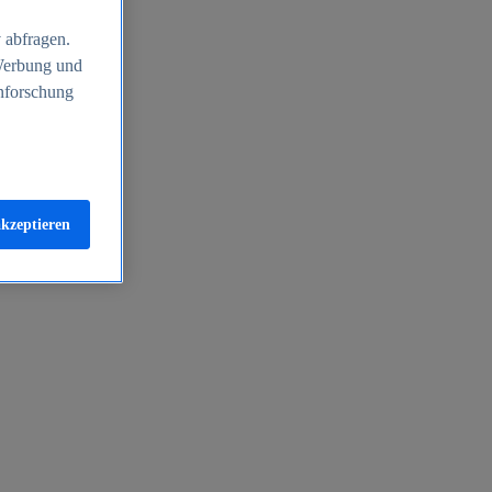
 abfragen.
 Werbung und
nforschung
akzeptieren