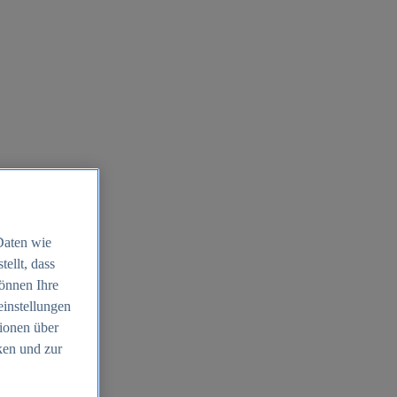
Daten wie
ellt, dass
können Ihre
einstellungen
ionen über
ken und zur