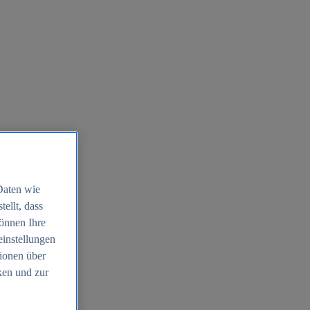
Daten wie
ellt, dass
können Ihre
einstellungen
ionen über
ken und zur