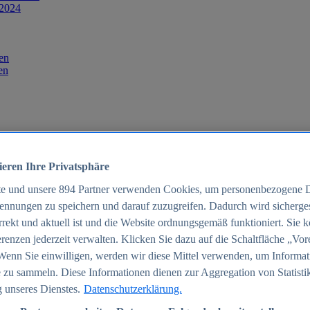
 2024
en
en
ieren Ihre Privatsphäre
te und unsere
894
Partner verwenden Cookies, um personenbezogene 
ennungen zu speichern und darauf zuzugreifen. Dadurch wird sichergest
orrekt und aktuell ist und die Website ordnungsgemäß funktioniert. Sie 
025
renzen jederzeit verwalten. Klicken Sie dazu auf die Schaltfläche „Vor
schland 2025
Wenn Sie einwilligen, werden wir diese Mittel verwenden, um Informat
 zu sammeln. Diese Informationen dienen zur Aggregation von Statisti
 unseres Dienstes.
Datenschutzerklärung.