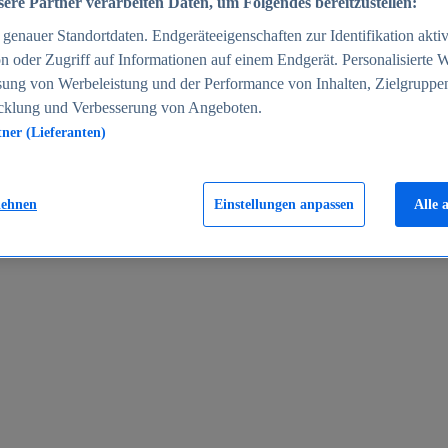
ere Partner verarbeiten Daten, um Folgendes bereitzustellen:
enauer Standortdaten. Endgeräteeigenschaften zur Identifikation aktiv
n oder Zugriff auf Informationen auf einem Endgerät. Personalisierte
sung von Werbeleistung und der Performance von Inhalten, Zielgruppe
cklung und Verbesserung von Angeboten.
tner (Lieferanten)
en 2024
lehnen
Einstellungen anpassen
Alle 
rgeld in Deutschland 2005-2025