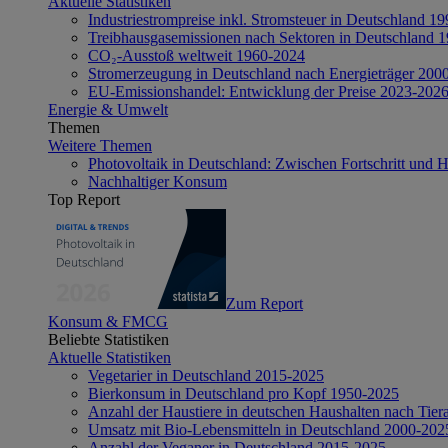
Aktuelle Statistiken
Industriestrompreise inkl. Stromsteuer in Deutschland 1
Treibhausgasemissionen nach Sektoren in Deutschland 
CO₂-Ausstoß weltweit 1960-2024
Stromerzeugung in Deutschland nach Energieträger 200
EU-Emissionshandel: Entwicklung der Preise 2023-202
Energie & Umwelt
Themen
Weitere Themen
Photovoltaik in Deutschland: Zwischen Fortschritt und 
Nachhaltiger Konsum
Top Report
Zum Report
Konsum & FMCG
Beliebte Statistiken
Aktuelle Statistiken
Vegetarier in Deutschland 2015-2025
Bierkonsum in Deutschland pro Kopf 1950-2025
Anzahl der Haustiere in deutschen Haushalten nach Tier
Umsatz mit Bio-Lebensmitteln in Deutschland 2000-202
Anzahl der Veganer in Deutschland 2015-2025