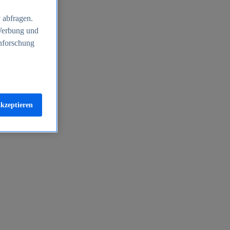
 abfragen.
 Werbung und
nforschung
akzeptieren