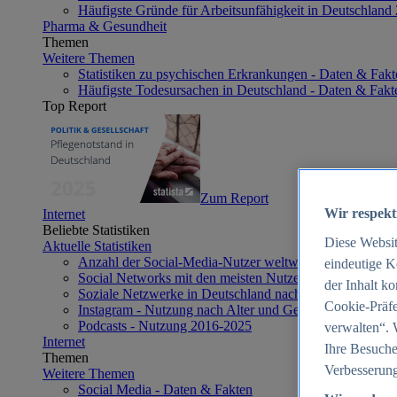
Häufigste Gründe für Arbeitsunfähigkeit in Deutschland
Pharma & Gesundheit
Themen
Weitere Themen
Statistiken zu psychischen Erkrankungen - Daten & Fakt
Häufigste Todesursachen in Deutschland - Daten & Fakt
Top Report
Zum Report
Wir respekt
Internet
Beliebte Statistiken
Diese Websi
Aktuelle Statistiken
Anzahl der Social-Media-Nutzer weltweit 2012-2025
eindeutige K
Social Networks mit den meisten Nutzern weltweit 2025
der Inhalt k
Soziale Netzwerke in Deutschland nach Generationen 2
Cookie-Präfe
Instagram - Nutzung nach Alter und Geschlecht in Deut
Podcasts - Nutzung 2016-2025
verwalten“. 
Internet
Ihre Besuche
Themen
Verbesserung
Weitere Themen
Social Media - Daten & Fakten