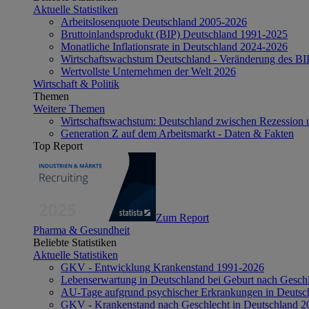
Aktuelle Statistiken
Arbeitslosenquote Deutschland 2005-2026
Bruttoinlandsprodukt (BIP) Deutschland 1991-2025
Monatliche Inflationsrate in Deutschland 2024-2026
Wirtschaftswachstum Deutschland - Veränderung des B
Wertvollste Unternehmen der Welt 2026
Wirtschaft & Politik
Themen
Weitere Themen
Wirtschaftswachstum: Deutschland zwischen Rezession 
Generation Z auf dem Arbeitsmarkt - Daten & Fakten
Top Report
Zum Report
Pharma & Gesundheit
Beliebte Statistiken
Aktuelle Statistiken
GKV - Entwicklung Krankenstand 1991-2026
Lebenserwartung in Deutschland bei Geburt nach Gesch
AU-Tage aufgrund psychischer Erkrankungen in Deutsc
GKV - Krankenstand nach Geschlecht in Deutschland 