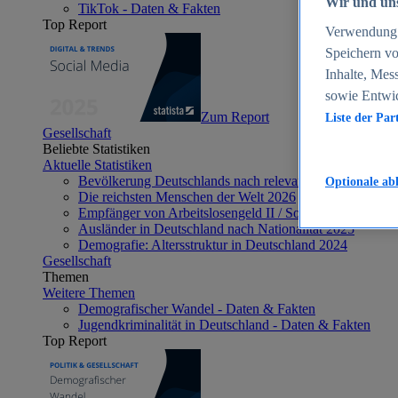
Wir und uns
TikTok - Daten & Fakten
Top Report
Verwendung g
Speichern vo
Inhalte, Mes
sowie Entwi
Zum Report
Liste der Par
Gesellschaft
Beliebte Statistiken
Aktuelle Statistiken
Bevölkerung Deutschlands nach relevanten Altersgrupp
Optionale ab
Die reichsten Menschen der Welt 2026
Empfänger von Arbeitslosengeld II / Sozialgeld / Bürge
Ausländer in Deutschland nach Nationalität 2025
Demografie: Altersstruktur in Deutschland 2024
Gesellschaft
Themen
Weitere Themen
Demografischer Wandel - Daten & Fakten
Jugendkriminalität in Deutschland - Daten & Fakten
Top Report