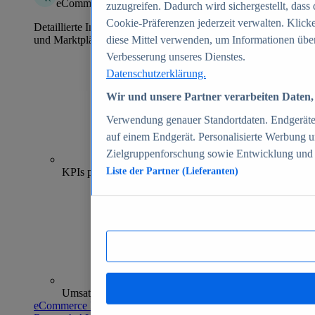
eCommerce Insights
zuzugreifen. Dadurch wird sichergestellt, dass 
Cookie-Präferenzen jederzeit verwalten. Klick
Detaillierte Informationen zu mehr als 39.000 Online-Shops
und Marktplätzen
diese Mittel verwenden, um Informationen über
Verbesserung unseres Dienstes.
Datenschutzerklärung.
Wir und unsere Partner verarbeiten Daten, 
Verwendung genauer Standortdaten. Endgeräteei
auf einem Endgerät. Personalisierte Werbung 
Zielgruppenforschung sowie Entwicklung und
70+
KPIs pro Shop
Liste der Partner (Lieferanten)
Umsatzanalysen und -prognosen
eCommerce Insights entdecken