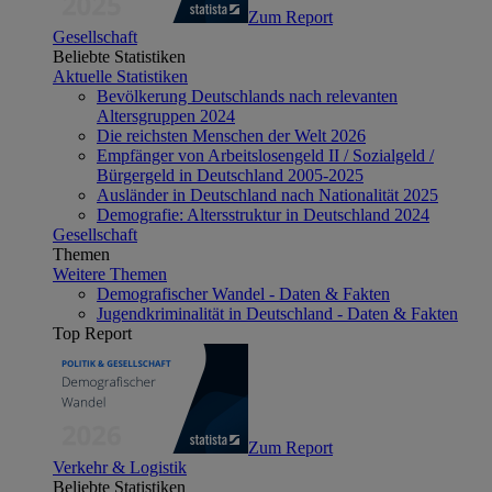
Zum Report
Gesellschaft
Beliebte Statistiken
Aktuelle Statistiken
Bevölkerung Deutschlands nach relevanten
Altersgruppen 2024
Die reichsten Menschen der Welt 2026
Empfänger von Arbeitslosengeld II / Sozialgeld /
Bürgergeld in Deutschland 2005-2025
Ausländer in Deutschland nach Nationalität 2025
Demografie: Altersstruktur in Deutschland 2024
Gesellschaft
Themen
Weitere Themen
Demografischer Wandel - Daten & Fakten
Jugendkriminalität in Deutschland - Daten & Fakten
Top Report
Zum Report
Verkehr & Logistik
Beliebte Statistiken