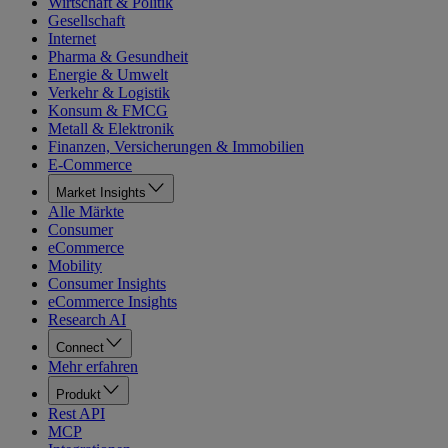
Wirtschaft & Politik
Gesellschaft
Internet
Pharma & Gesundheit
Energie & Umwelt
Verkehr & Logistik
Konsum & FMCG
Metall & Elektronik
Finanzen, Versicherungen & Immobilien
E-Commerce
Market Insights
Alle Märkte
Consumer
eCommerce
Mobility
Consumer Insights
eCommerce Insights
Research AI
Connect
Mehr erfahren
Produkt
Rest API
MCP