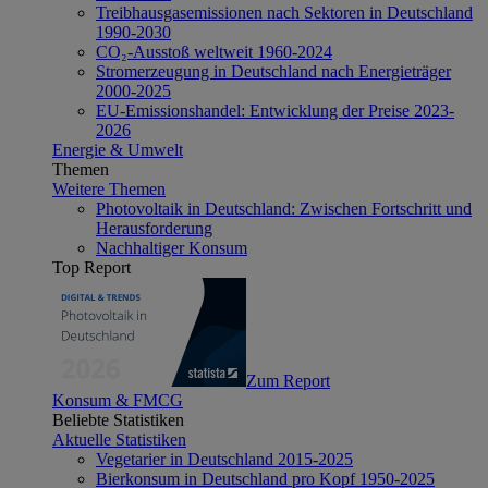
Treibhausgasemissionen nach Sektoren in Deutschland
1990-2030
CO₂-Ausstoß weltweit 1960-2024
Stromerzeugung in Deutschland nach Energieträger
2000-2025
EU-Emissionshandel: Entwicklung der Preise 2023-
2026
Energie & Umwelt
Themen
Weitere Themen
Photovoltaik in Deutschland: Zwischen Fortschritt und
Herausforderung
Nachhaltiger Konsum
Top Report
Zum Report
Konsum & FMCG
Beliebte Statistiken
Aktuelle Statistiken
Vegetarier in Deutschland 2015-2025
Bierkonsum in Deutschland pro Kopf 1950-2025