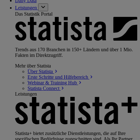
Daily Data
Leistungen
Das Statistik Portal
Trends aus 170 Branchen in 150+ Ländern und über 1 Mio.
Fakten im Direktzugriff.
Mehr über Statista
Über
Statista
Erste Schritte und
Hilfebereich
Webinar & Training
Hub
Statista
Connect
Leistungen
Statista+ bietet zusätzliche Dienstleistungen, die auf Ihre
spezifischen Bedürfnisse zugeschnitten sind. Als Ihr Partner