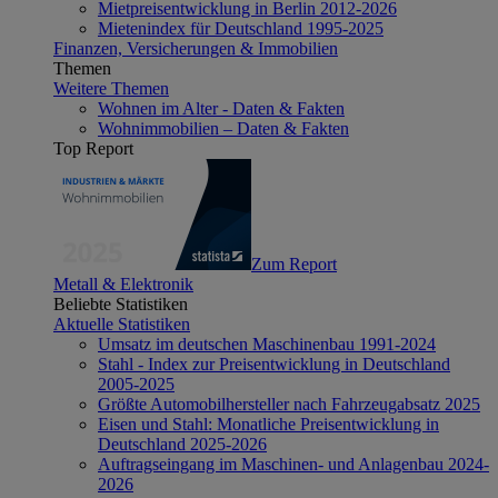
Mietpreisentwicklung in Berlin 2012-2026
Mietenindex für Deutschland 1995-2025
Finanzen, Versicherungen & Immobilien
Themen
Weitere Themen
Wohnen im Alter - Daten & Fakten
Wohnimmobilien – Daten & Fakten
Top Report
Zum Report
Metall & Elektronik
Beliebte Statistiken
Aktuelle Statistiken
Umsatz im deutschen Maschinenbau 1991-2024
Stahl - Index zur Preisentwicklung in Deutschland
2005-2025
Größte Automobilhersteller nach Fahrzeugabsatz 2025
Eisen und Stahl: Monatliche Preisentwicklung in
Deutschland 2025-2026
Auftragseingang im Maschinen- und Anlagenbau 2024-
2026