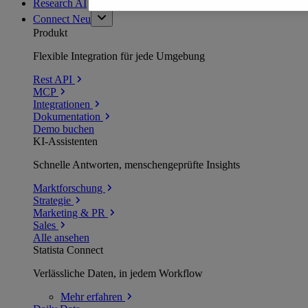
Research AI
Connect
Neu
Produkt
Flexible Integration für jede Umgebung
Rest API
MCP
Integrationen
Dokumentation
Demo buchen
KI-Assistenten
Schnelle Antworten, menschengeprüfte Insights
Marktforschung
Strategie
Marketing & PR
Sales
Alle ansehen
Statista Connect
Verlässliche Daten, in jedem Workflow
Mehr
erfahren