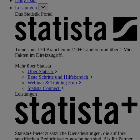
Daily Data
Leistungen
Das Statistik Portal
Trends aus 170 Branchen in 150+ Ländern und über 1 Mio.
Fakten im Direktzugriff.
Mehr über Statista
Über
Statista
Erste Schritte und
Hilfebereich
Webinar & Training
Hub
Statista
Connect
Leistungen
Statista+ bietet zusätzliche Dienstleistungen, die auf Ihre
spezifischen Bedürfnisse zugeschnitten sind. Als Ihr Partner