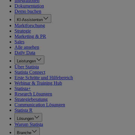
Integrationen
Dokumentation
Demo buchen
KI-Assistenten
Marktforschung
Strategie
Marketing & PR
Sales
Alle ansehen
Daily Data
Leistungen
Über Statista
Statista Connect
Erste Schritte und Hilfebereich
Webinar & Training Hub
Statista+
Research Lösungen
Strategieberatung
Communication Lösungen
Statista R
Lösungen
Warum Statista
Branche