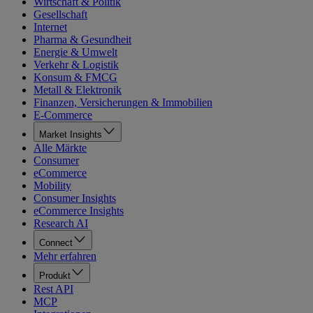
Wirtschaft & Politik
Gesellschaft
Internet
Pharma & Gesundheit
Energie & Umwelt
Verkehr & Logistik
Konsum & FMCG
Metall & Elektronik
Finanzen, Versicherungen & Immobilien
E-Commerce
Market Insights
Alle Märkte
Consumer
eCommerce
Mobility
Consumer Insights
eCommerce Insights
Research AI
Connect
Mehr erfahren
Produkt
Rest API
MCP