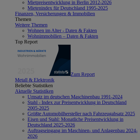
Mietpreisentwicklung in Berlin 2012-2026
Mietenindex für Deutschland 1995-2025
Finanzen, Versicherungen & Immobilien
Themen
Weitere Themen
Wohnen im Alter - Daten & Fakten
Wohnimmobilien – Daten & Fakten
Top Report
Zum Report
Metall & Elektronik
Beliebte Statistiken
Aktuelle Statistiken
Umsatz im deutschen Maschinenbau 1991-2024
Stahl - Index zur Preisentwicklung in Deutschland
2005-2025
Größte Automobilhersteller nach Fahrzeugabsatz 2025
Eisen und Stahl: Monatliche Preisentwicklung in
Deutschland 2025-2026
Auftragseingang im Maschinen- und Anlagenbau 2024-
2026