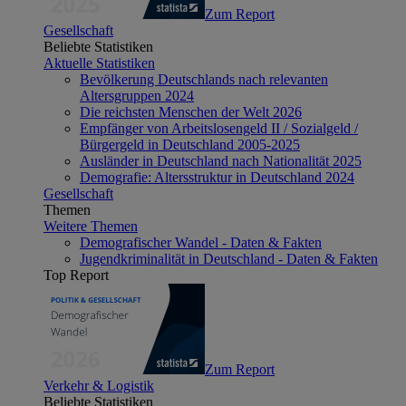
Zum Report
Gesellschaft
Beliebte Statistiken
Aktuelle Statistiken
Bevölkerung Deutschlands nach relevanten
Altersgruppen 2024
Die reichsten Menschen der Welt 2026
Empfänger von Arbeitslosengeld II / Sozialgeld /
Bürgergeld in Deutschland 2005-2025
Ausländer in Deutschland nach Nationalität 2025
Demografie: Altersstruktur in Deutschland 2024
Gesellschaft
Themen
Weitere Themen
Demografischer Wandel - Daten & Fakten
Jugendkriminalität in Deutschland - Daten & Fakten
Top Report
Zum Report
Verkehr & Logistik
Beliebte Statistiken