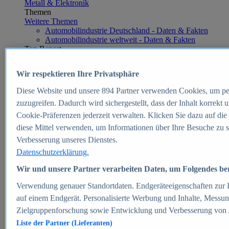
Metall & Elektronik
Themen
Weitere Themen
Automobilindustrie Deutschland - Daten & Fakten
Automobilindustrie weltweit - Daten & Fakten
Top Report
Wir respektieren Ihre Privatsphäre
Diese Website und unsere
894
Partner verwenden Cookies, um pe
Zum Report
zuzugreifen. Dadurch wird sichergestellt, dass der Inhalt korrekt
E-commerce
Cookie-Präferenzen jederzeit verwalten. Klicken Sie dazu auf die
Beliebte Statistiken
diese Mittel verwenden, um Informationen über Ihre Besuche zu s
Aktuelle Statistiken
E-Commerce - Entwicklung des Umsatzes in
Verbesserung unseres Dienstes.
Deutschland 1999-2025
Datenschutzerklärung.
Umsatz von Amazon in Deutschland und weltweit
2010-2025
Wir und unsere Partner verarbeiten Daten, um Folgendes bere
B2C-E-Commerce: Top-50 Online Shops in
Deutschland 2024
Verwendung genauer Standortdaten. Endgeräteeigenschaften zur Id
Marktanteile von Online-Zahlungsverfahren in
auf einem Endgerät. Personalisierte Werbung und Inhalte, Messu
Deutschland 2024
Zielgruppenforschung sowie Entwicklung und Verbesserung von
Umsatzstarke Warengruppen im Online-Handel in
Deutschland 2023-2025
Liste der Partner (Lieferanten)