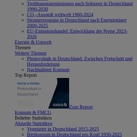
Treibhausgasemissionen nach Sektoren in Deutschland
1990-2030
CO₂-Ausstoß weltweit 1960-2024
Stromerzeugung in Deutschland nach Energieträger
2000-2025
EU-Emissionshandel: Entwicklung der Preise 2023-
2026
Energie & Umwelt
Themen
Weitere Themen
Photovoltaik in Deutschland: Zwischen Fortschritt und
Herausforderung
Nachhaltiger Konsum
Top Report
Zum Report
Konsum & FMCG
Beliebte Statistiken
Aktuelle Statistiken
Vegetarier in Deutschland 2015-2025
Bierkonsum in Deutschland pro Kopf 1950-2025