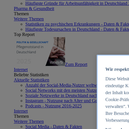
Häufigste Gründe für Arbeitsunfähigkeit in Deutschland
Pharma & Gesundheit
Themen
Weitere Themen
Statistiken zu psychischen Erkrankungen - Daten & Fakt
Häufigste Todesursachen in Deutschland - Daten & Fakt
Top Report
Zum Report
Wir respekt
Internet
Beliebte Statistiken
Diese Websi
Aktuelle Statistiken
Anzahl der Social-Media-Nutzer weltweit 2012-2025
eindeutige K
Social Networks mit den meisten Nutzern weltweit 2025
der Inhalt k
Soziale Netzwerke in Deutschland nach Generationen 2
Cookie-Präfe
Instagram - Nutzung nach Alter und Geschlecht in Deut
Podcasts - Nutzung 2016-2025
verwalten“. 
Internet
Ihre Besuche
Themen
Verbesserung
Weitere Themen
Social Media - Daten & Fakten