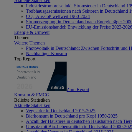
Aktuelle Statistiken
Industriestrompreise inkl. Stromsteuer in Deutschland 1
Treibhausgasemissionen nach Sektoren in Deutschland 
CO₂-Ausstoß weltweit 1960-2024
Stromerzeugung in Deutschland nach Energieträger 200
EU-Emissionshandel: Entwicklung der Preise 2023-202
Energie & Umwelt
Themen
Weitere Themen
Photovoltaik in Deutschland: Zwischen Fortschritt und 
Nachhaltiger Konsum
Top Report
Zum Report
Konsum & FMCG
Beliebte Statistiken
Aktuelle Statistiken
Vegetarier in Deutschland 2015-2025
Bierkonsum in Deutschland pro Kopf 1950-2025
Anzahl der Haustiere in deutschen Haushalten nach Tier
Umsatz mit Bio-Lebensmitteln in Deutschland 2000-202
Anzahl der Veganer in Deutschland 2015-2025