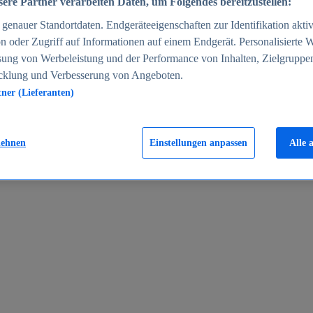
ere Partner verarbeiten Daten, um Folgendes bereitzustellen:
enauer Standortdaten. Endgeräteeigenschaften zur Identifikation aktiv
n oder Zugriff auf Informationen auf einem Endgerät. Personalisierte
sung von Werbeleistung und der Performance von Inhalten, Zielgruppe
cklung und Verbesserung von Angeboten.
tner (Lieferanten)
en 2024
lehnen
Einstellungen anpassen
Alle 
rgeld in Deutschland 2005-2025