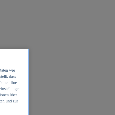
Daten wie
ellt, dass
können Ihre
einstellungen
ionen über
ken und zur