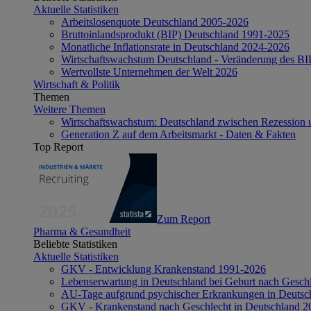
Aktuelle Statistiken
Arbeitslosenquote Deutschland 2005-2026
Bruttoinlandsprodukt (BIP) Deutschland 1991-2025
Monatliche Inflationsrate in Deutschland 2024-2026
Wirtschaftswachstum Deutschland - Veränderung des B
Wertvollste Unternehmen der Welt 2026
Wirtschaft & Politik
Themen
Weitere Themen
Wirtschaftswachstum: Deutschland zwischen Rezession 
Generation Z auf dem Arbeitsmarkt - Daten & Fakten
Top Report
Zum Report
Pharma & Gesundheit
Beliebte Statistiken
Aktuelle Statistiken
GKV - Entwicklung Krankenstand 1991-2026
Lebenserwartung in Deutschland bei Geburt nach Gesch
AU-Tage aufgrund psychischer Erkrankungen in Deutsc
GKV - Krankenstand nach Geschlecht in Deutschland 