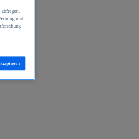
 abfragen.
 Werbung und
nforschung
akzeptieren