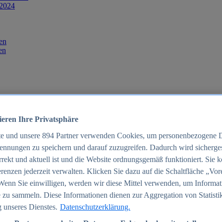
 2024
en
en
ieren Ihre Privatsphäre
te und unsere
894
Partner verwenden Cookies, um personenbezogene 
ennungen zu speichern und darauf zuzugreifen. Dadurch wird sichergest
orrekt und aktuell ist und die Website ordnungsgemäß funktioniert. Sie 
025
renzen jederzeit verwalten. Klicken Sie dazu auf die Schaltfläche „Vor
schland 2025
Wenn Sie einwilligen, werden wir diese Mittel verwenden, um Informat
 zu sammeln. Diese Informationen dienen zur Aggregation von Statisti
 unseres Dienstes.
Datenschutzerklärung.