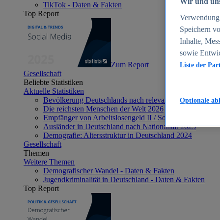
Wir und uns
TikTok - Daten & Fakten
Top Report
Verwendung g
Speichern vo
Inhalte, Mes
sowie Entwi
Zum Report
Liste der Par
Gesellschaft
Beliebte Statistiken
Aktuelle Statistiken
Bevölkerung Deutschlands nach relevanten Altersgrupp
Optionale ab
Die reichsten Menschen der Welt 2026
Empfänger von Arbeitslosengeld II / Sozialgeld / Bürge
Ausländer in Deutschland nach Nationalität 2025
Demografie: Altersstruktur in Deutschland 2024
Gesellschaft
Themen
Weitere Themen
Demografischer Wandel - Daten & Fakten
Jugendkriminalität in Deutschland - Daten & Fakten
Top Report