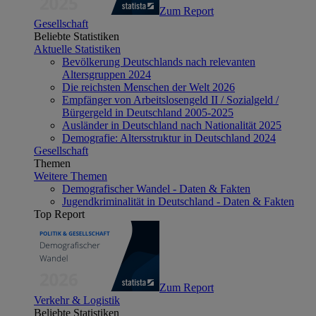
Zum Report
Gesellschaft
Beliebte Statistiken
Aktuelle Statistiken
Bevölkerung Deutschlands nach relevanten
Altersgruppen 2024
Die reichsten Menschen der Welt 2026
Empfänger von Arbeitslosengeld II / Sozialgeld /
Bürgergeld in Deutschland 2005-2025
Ausländer in Deutschland nach Nationalität 2025
Demografie: Altersstruktur in Deutschland 2024
Gesellschaft
Themen
Weitere Themen
Demografischer Wandel - Daten & Fakten
Jugendkriminalität in Deutschland - Daten & Fakten
Top Report
Zum Report
Verkehr & Logistik
Beliebte Statistiken