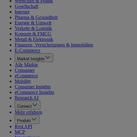
Wirtschaft & Politik
Gesellschaft
Internet
Pharma & Gesundheit
Energie & Umwelt
Verkehr & Logistik
Konsum & FMCG
Metall & Elektronik
Finanzen, Versicherungen & Immobilien
E-Commerce
Market Insights
Alle Märkte
Consumer
eCommerce
Mobility
Consumer Insights
eCommerce Insights
Research AI
Connect
Mehr erfahren
Produkt
Rest API
MCP