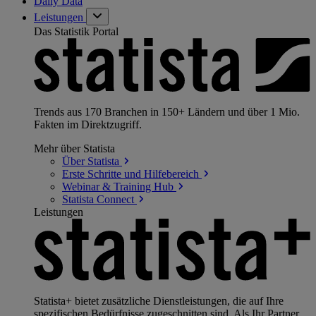
Daily Data
Leistungen
Das Statistik Portal
Trends aus 170 Branchen in 150+ Ländern und über 1 Mio.
Fakten im Direktzugriff.
Mehr über Statista
Über
Statista
Erste Schritte und
Hilfebereich
Webinar & Training
Hub
Statista
Connect
Leistungen
Statista+ bietet zusätzliche Dienstleistungen, die auf Ihre
spezifischen Bedürfnisse zugeschnitten sind. Als Ihr Partner