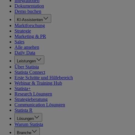
Integrationen
Dokumentation
Demo buchen
KI-Assistenten
Marktforschung
Strategie
Marketing & PR
Sales
Alle ansehen
Daily Data
Leistungen
Über Statista
Statista Connect
Erste Schritte und Hilfebereich
Webinar & Training Hub
Statista+
Research Lösungen
Strategieberatung
Communication Lösungen
Statista R
Lösungen
Warum Statista
Branche