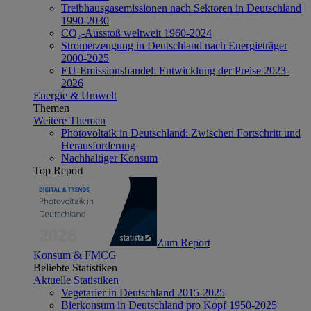
Treibhausgasemissionen nach Sektoren in Deutschland
1990-2030
CO₂-Ausstoß weltweit 1960-2024
Stromerzeugung in Deutschland nach Energieträger
2000-2025
EU-Emissionshandel: Entwicklung der Preise 2023-
2026
Energie & Umwelt
Themen
Weitere Themen
Photovoltaik in Deutschland: Zwischen Fortschritt und
Herausforderung
Nachhaltiger Konsum
Top Report
Zum Report
Konsum & FMCG
Beliebte Statistiken
Aktuelle Statistiken
Vegetarier in Deutschland 2015-2025
Bierkonsum in Deutschland pro Kopf 1950-2025