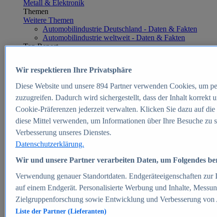
Metall & Elektronik
Themen
Weitere Themen
Automobilindustrie Deutschland - Daten & Fakten
Automobilindustrie weltweit - Daten & Fakten
Top Report
Wir respektieren Ihre Privatsphäre
Diese Website und unsere
894
Partner verwenden Cookies, um pe
Zum Report
zuzugreifen. Dadurch wird sichergestellt, dass der Inhalt korrekt
E-commerce
Cookie-Präferenzen jederzeit verwalten. Klicken Sie dazu auf die
Beliebte Statistiken
diese Mittel verwenden, um Informationen über Ihre Besuche zu s
Aktuelle Statistiken
E-Commerce - Entwicklung des Umsatzes in
Verbesserung unseres Dienstes.
Deutschland 1999-2025
Datenschutzerklärung.
Umsatz von Amazon in Deutschland und weltweit
2010-2025
Wir und unsere Partner verarbeiten Daten, um Folgendes bere
B2C-E-Commerce: Top-50 Online Shops in
Deutschland 2024
Verwendung genauer Standortdaten. Endgeräteeigenschaften zur Id
Marktanteile von Online-Zahlungsverfahren in
auf einem Endgerät. Personalisierte Werbung und Inhalte, Messu
Deutschland 2024
Zielgruppenforschung sowie Entwicklung und Verbesserung von
Umsatzstarke Warengruppen im Online-Handel in
Deutschland 2023-2025
Liste der Partner (Lieferanten)