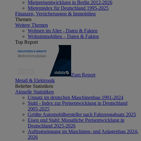
Mietpreisentwicklung in Berlin 2012-2026
Mietenindex für Deutschland 1995-2025
Finanzen, Versicherungen & Immobilien
Themen
Weitere Themen
Wohnen im Alter - Daten & Fakten
Wohnimmobilien – Daten & Fakten
Top Report
Zum Report
Metall & Elektronik
Beliebte Statistiken
Aktuelle Statistiken
Umsatz im deutschen Maschinenbau 1991-2024
Stahl - Index zur Preisentwicklung in Deutschland
2005-2025
Größte Automobilhersteller nach Fahrzeugabsatz 2025
Eisen und Stahl: Monatliche Preisentwicklung in
Deutschland 2025-2026
Auftragseingang im Maschinen- und Anlagenbau 2024-
2026