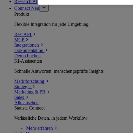
Research AI
Connect
Neu
Produkt
Flexible Integration für jede Umgebung
Rest API
MCP
Integrationen
Dokumentation
Demo buchen
KI-Assistenten
Schnelle Antworten, menschengeprüfte Insights
Marktforschung
Strategie
Marketing & PR
Sales
Alle ansehen
Statista Connect
Verlässliche Daten, in jedem Workflow
Mehr
erfahren