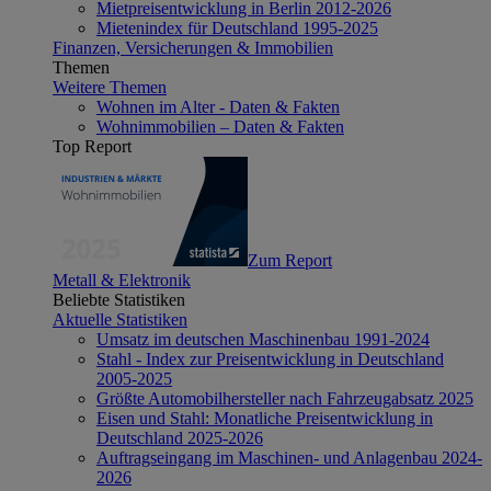
Mietpreisentwicklung in Berlin 2012-2026
Mietenindex für Deutschland 1995-2025
Finanzen, Versicherungen & Immobilien
Themen
Weitere Themen
Wohnen im Alter - Daten & Fakten
Wohnimmobilien – Daten & Fakten
Top Report
Zum Report
Metall & Elektronik
Beliebte Statistiken
Aktuelle Statistiken
Umsatz im deutschen Maschinenbau 1991-2024
Stahl - Index zur Preisentwicklung in Deutschland
2005-2025
Größte Automobilhersteller nach Fahrzeugabsatz 2025
Eisen und Stahl: Monatliche Preisentwicklung in
Deutschland 2025-2026
Auftragseingang im Maschinen- und Anlagenbau 2024-
2026