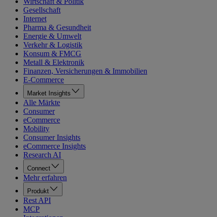
Wirtschaft & Politik
Gesellschaft
Internet
Pharma & Gesundheit
Energie & Umwelt
Verkehr & Logistik
Konsum & FMCG
Metall & Elektronik
Finanzen, Versicherungen & Immobilien
E-Commerce
Market Insights
Alle Märkte
Consumer
eCommerce
Mobility
Consumer Insights
eCommerce Insights
Research AI
Connect
Mehr erfahren
Produkt
Rest API
MCP