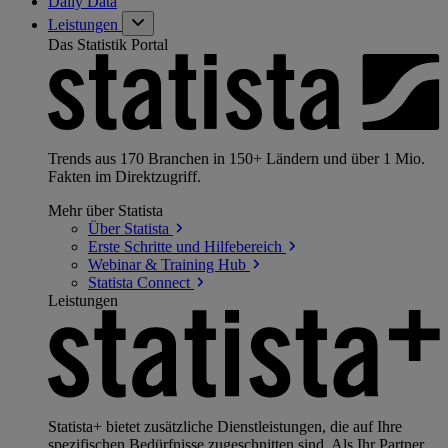
Daily Data
Leistungen
Das Statistik Portal
Trends aus 170 Branchen in 150+ Ländern und über 1 Mio.
Fakten im Direktzugriff.
Mehr über Statista
Über
Statista
Erste Schritte und
Hilfebereich
Webinar & Training
Hub
Statista
Connect
Leistungen
Statista+ bietet zusätzliche Dienstleistungen, die auf Ihre
spezifischen Bedürfnisse zugeschnitten sind. Als Ihr Partner