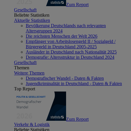
Zum Report
Gesellschaft
Beliebte Statistiken
Aktuelle Statistiken
Bevölkerung Deutschlands nach relevanten
Altersgruppen 2024
Die reichsten Menschen der Welt 2026
Empfänger von Arbeitslosengeld II / Sozialgeld /
Bürgergeld in Deutschland 2005-2025
Ausländer in Deutschland nach Nationalität 2025
Demografie: Altersstruktur in Deutschland 2024
Gesellschaft
Themen
Weitere Themen
Demografischer Wandel - Daten & Fakten
Jugendkriminalität in Deutschland - Daten & Fakten
Top Report
Zum Report
Verkehr & Logistik
Beliebte Statistiken