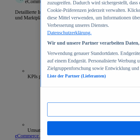
eCommerce Insights
zuzugreifen. Dadurch wird sichergestellt, dass 
Cookie-Präferenzen jederzeit verwalten. Klick
Detaillierte Informationen zu mehr als 39.000 Online-Shops
und Marktplätzen
diese Mittel verwenden, um Informationen über
Verbesserung unseres Dienstes.
Datenschutzerklärung.
Wir und unsere Partner verarbeiten Daten, 
Verwendung genauer Standortdaten. Endgeräteei
auf einem Endgerät. Personalisierte Werbung 
Zielgruppenforschung sowie Entwicklung und
70+
KPIs pro Shop
Liste der Partner (Lieferanten)
Umsatzanalysen und -prognosen
eCommerce Insights entdecken