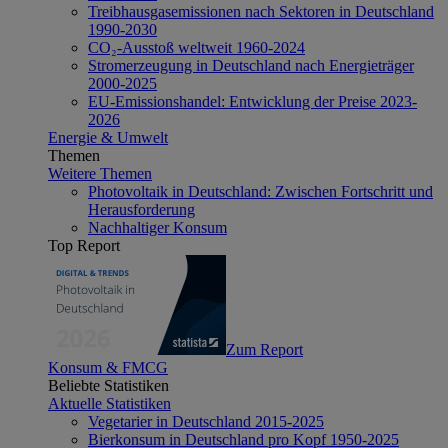
Treibhausgasemissionen nach Sektoren in Deutschland
1990-2030
CO₂-Ausstoß weltweit 1960-2024
Stromerzeugung in Deutschland nach Energieträger
2000-2025
EU-Emissionshandel: Entwicklung der Preise 2023-
2026
Energie & Umwelt
Themen
Weitere Themen
Photovoltaik in Deutschland: Zwischen Fortschritt und
Herausforderung
Nachhaltiger Konsum
Top Report
Zum Report
Konsum & FMCG
Beliebte Statistiken
Aktuelle Statistiken
Vegetarier in Deutschland 2015-2025
Bierkonsum in Deutschland pro Kopf 1950-2025