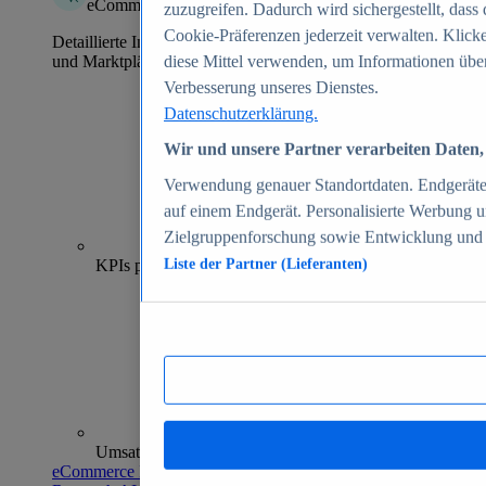
eCommerce Insights
zuzugreifen. Dadurch wird sichergestellt, dass 
Cookie-Präferenzen jederzeit verwalten. Klick
Detaillierte Informationen zu mehr als 39.000 Online-Shops
und Marktplätzen
diese Mittel verwenden, um Informationen über
Verbesserung unseres Dienstes.
Datenschutzerklärung.
Wir und unsere Partner verarbeiten Daten, 
Verwendung genauer Standortdaten. Endgeräteei
auf einem Endgerät. Personalisierte Werbung 
Zielgruppenforschung sowie Entwicklung und
70+
KPIs pro Shop
Liste der Partner (Lieferanten)
Umsatzanalysen und -prognosen
eCommerce Insights entdecken