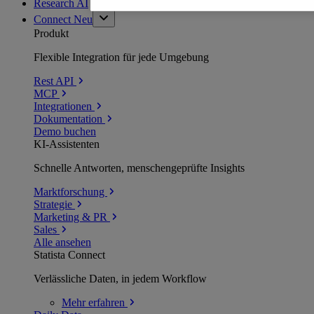
Research AI
Connect
Neu
Produkt
Flexible Integration für jede Umgebung
Rest API
MCP
Integrationen
Dokumentation
Demo buchen
KI-Assistenten
Schnelle Antworten, menschengeprüfte Insights
Marktforschung
Strategie
Marketing & PR
Sales
Alle ansehen
Statista Connect
Verlässliche Daten, in jedem Workflow
Mehr
erfahren