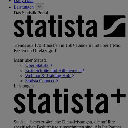
Daily Data
Leistungen
Das Statistik Portal
Trends aus 170 Branchen in 150+ Ländern und über 1 Mio.
Fakten im Direktzugriff.
Mehr über Statista
Über
Statista
Erste Schritte und
Hilfebereich
Webinar & Training
Hub
Statista
Connect
Leistungen
Statista+ bietet zusätzliche Dienstleistungen, die auf Ihre
spezifischen Bedürfnisse zugeschnitten sind. Als Ihr Partner