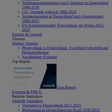
Treibhausgasemissionen nach Sektoren in Deutschland
1990-2030
CO₂-Ausstoß weltweit 1960-2024
Stromerzeugung in Deutschland nach Energieträger
2000-2025
EU-Emissionshandel: Entwicklung der Preise 2023-
2026
Energie & Umwelt
Themen
Weitere Themen
Photovoltaik in Deutschland: Zwischen Fortschritt und
Herausforderung
Nachhaltiger Konsum
Top Report
Zum Report
Konsum & FMCG
Beliebte Statistiken
Aktuelle Statistiken
Vegetarier in Deutschland 2015-2025
Bierkonsum in Deutschland pro Kopf 1950-2025