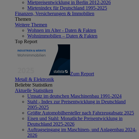
Mietpreisentwicklung in Berlin 2012-2026
Mietenindex für Deutschland 1995-2025
Finanzen, Versicherungen & Immobilien
Themen
Weitere Themen
Wohnen im Alter - Daten & Fakten
Wohnimmobilien – Daten & Fakten
Top Report
Zum Report
Metall & Elektronik
Beliebte Statistiken
Aktuelle Statistiken
Umsatz im deutschen Maschinenbau 1991-2024
Stahl - Index zur Preisentwicklung in Deutschland
2005-2025
Größte Automobilhersteller nach Fahrzeugabsatz 2025
Eisen und Stahl: Monatliche Preisentwicklung in
Deutschland 2025-2026
Auftragseingang im Maschinen- und Anlagenbau 2024-
2026