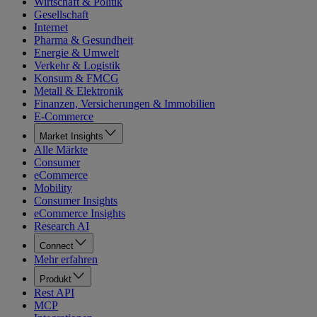
Wirtschaft & Politik
Gesellschaft
Internet
Pharma & Gesundheit
Energie & Umwelt
Verkehr & Logistik
Konsum & FMCG
Metall & Elektronik
Finanzen, Versicherungen & Immobilien
E-Commerce
Market Insights
Alle Märkte
Consumer
eCommerce
Mobility
Consumer Insights
eCommerce Insights
Research AI
Connect
Mehr erfahren
Produkt
Rest API
MCP