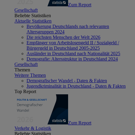
Zum Report
Gesellschaft
Beliebte Statistiken
Aktuelle Statistiken
Bevölkerung Deutschlands nach relevanten
Altersgruppen 2024
Die reichsten Menschen der Welt 2026
Empfänger von Arbeitslosengeld II / Sozialgeld /
Bürgergeld in Deutschland 2005-2025
Ausländer in Deutschland nach Nationalität 2025
Demografie: Altersstruktur in Deutschland 2024
Gesellschaft
Themen
Weitere Themen
Demografischer Wandel - Daten & Fakten
Jugendkriminalität in Deutschland - Daten & Fakten
Top Report
Zum Report
Verkehr & Logistik
Beliebte Statistiken