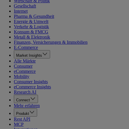
Wirtschaft & Politik
Gesellschaft
Internet
Pharma & Gesundheit
Energie & Umwelt
Verkehr & Logistik
Konsum & FMCG
Metall & Elektronik
Finanzen, Versicherungen & Immobilien
E-Commerce
Market Insights
Alle Märkte
Consumer
eCommerce
Mobility
Consumer Insights
eCommerce Insights
Research AI
Connect
Mehr erfahren
Produkt
Rest API
MCP