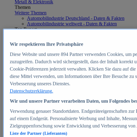
Metall & Elektronik
Themen
Weitere Themen
Automobilindustrie Deutschland - Daten & Fakten
Automobilindustrie weltweit - Daten & Fakten
Top Report
Wir respektieren Ihre Privatsphäre
Diese Website und unsere
894
Partner verwenden Cookies, um pe
Zum Report
zuzugreifen. Dadurch wird sichergestellt, dass der Inhalt korrekt
E-commerce
Cookie-Präferenzen jederzeit verwalten. Klicken Sie dazu auf die
Beliebte Statistiken
diese Mittel verwenden, um Informationen über Ihre Besuche zu s
Aktuelle Statistiken
E-Commerce - Entwicklung des Umsatzes in
Verbesserung unseres Dienstes.
Deutschland 1999-2025
Datenschutzerklärung.
Umsatz von Amazon in Deutschland und weltweit
2010-2025
Wir und unsere Partner verarbeiten Daten, um Folgendes bere
B2C-E-Commerce: Top-50 Online Shops in
Deutschland 2024
Verwendung genauer Standortdaten. Endgeräteeigenschaften zur Id
Marktanteile von Online-Zahlungsverfahren in
auf einem Endgerät. Personalisierte Werbung und Inhalte, Messu
Deutschland 2024
Zielgruppenforschung sowie Entwicklung und Verbesserung von
Umsatzstarke Warengruppen im Online-Handel in
Deutschland 2023-2025
Liste der Partner (Lieferanten)