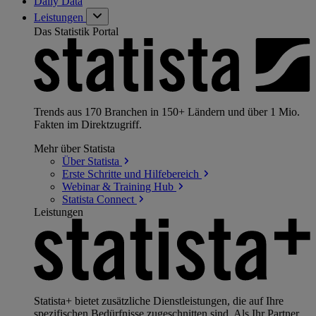
Daily Data
Leistungen
Das Statistik Portal
Trends aus 170 Branchen in 150+ Ländern und über 1 Mio.
Fakten im Direktzugriff.
Mehr über Statista
Über
Statista
Erste Schritte und
Hilfebereich
Webinar & Training
Hub
Statista
Connect
Leistungen
Statista+ bietet zusätzliche Dienstleistungen, die auf Ihre
spezifischen Bedürfnisse zugeschnitten sind. Als Ihr Partner