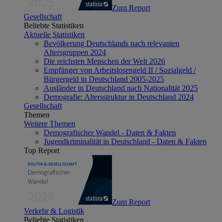
Zum Report
Gesellschaft
Beliebte Statistiken
Aktuelle Statistiken
Bevölkerung Deutschlands nach relevanten
Altersgruppen 2024
Die reichsten Menschen der Welt 2026
Empfänger von Arbeitslosengeld II / Sozialgeld /
Bürgergeld in Deutschland 2005-2025
Ausländer in Deutschland nach Nationalität 2025
Demografie: Altersstruktur in Deutschland 2024
Gesellschaft
Themen
Weitere Themen
Demografischer Wandel - Daten & Fakten
Jugendkriminalität in Deutschland - Daten & Fakten
Top Report
Zum Report
Verkehr & Logistik
Beliebte Statistiken