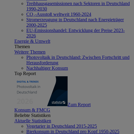
Treibhausgasemissionen nach Sektoren in Deutschland
1990-2030
CO₂-Ausstoß weltweit 1960-2024
Stromerzeugung in Deutschland nach Energieträger
2000-2025
EU-Emissionshandel: Entwicklung der Preise 2023-
2026
Energie & Umwelt
Themen
Weitere Themen
Photovoltaik in Deutschland: Zwischen Fortschritt und
Herausforderung
Nachhaltiger Konsum
Top Report
Zum Report
Konsum & FMCG
Beliebte Statistiken
Aktuelle Statistiken
Vegetarier in Deutschland 2015-2025
Bierkonsum in Deutschland pro Kopf 1950-2025