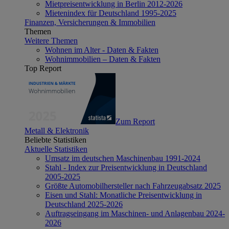
Mietpreisentwicklung in Berlin 2012-2026
Mietenindex für Deutschland 1995-2025
Finanzen, Versicherungen & Immobilien
Themen
Weitere Themen
Wohnen im Alter - Daten & Fakten
Wohnimmobilien – Daten & Fakten
Top Report
Zum Report
Metall & Elektronik
Beliebte Statistiken
Aktuelle Statistiken
Umsatz im deutschen Maschinenbau 1991-2024
Stahl - Index zur Preisentwicklung in Deutschland
2005-2025
Größte Automobilhersteller nach Fahrzeugabsatz 2025
Eisen und Stahl: Monatliche Preisentwicklung in
Deutschland 2025-2026
Auftragseingang im Maschinen- und Anlagenbau 2024-
2026