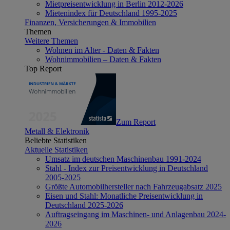
Mietpreisentwicklung in Berlin 2012-2026
Mietenindex für Deutschland 1995-2025
Finanzen, Versicherungen & Immobilien
Themen
Weitere Themen
Wohnen im Alter - Daten & Fakten
Wohnimmobilien – Daten & Fakten
Top Report
Zum Report
Metall & Elektronik
Beliebte Statistiken
Aktuelle Statistiken
Umsatz im deutschen Maschinenbau 1991-2024
Stahl - Index zur Preisentwicklung in Deutschland
2005-2025
Größte Automobilhersteller nach Fahrzeugabsatz 2025
Eisen und Stahl: Monatliche Preisentwicklung in
Deutschland 2025-2026
Auftragseingang im Maschinen- und Anlagenbau 2024-
2026