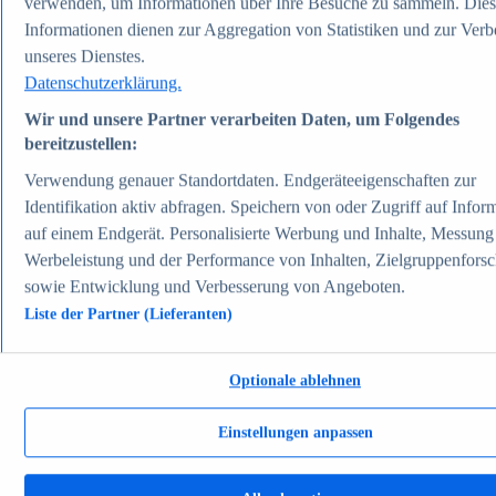
verwenden, um Informationen über Ihre Besuche zu sammeln. Die
Aktuelle Statistiken
Informationen dienen zur Aggregation von Statistiken und zur Ver
Anzahl Elektroautos in Deutschland 2006-2026
Neuzulassungen von Elektroautos in Deutschland
unseres Dienstes.
2003-2026
Datenschutzerklärung.
Öffentliche Ladepunkte in Deutschland 2017-2026
Anzahl der Autos in Deutschland 1960-2026
Wir und unsere Partner verarbeiten Daten, um Folgendes
Anteil von Elektroautos in Deutschland 2014-2026
bereitzustellen:
Verkehr & Logistik
Themen
Verwendung genauer Standortdaten. Endgeräteeigenschaften zur
Weitere Themen
Identifikation aktiv abfragen. Speichern von oder Zugriff auf Infor
Elektromobilität in Deutschland - Daten & Fakten
auf einem Endgerät. Personalisierte Werbung und Inhalte, Messung
Straßenverkehrsunfälle in Deutschland - Daten &
Fakten
Werbeleistung und der Performance von Inhalten, Zielgruppenfors
Top Report
sowie Entwicklung und Verbesserung von Angeboten.
Liste der Partner (Lieferanten)
Optionale ablehnen
Zum Report
Energie & Umwelt
Beliebte Statistiken
Einstellungen anpassen
Aktuelle Statistiken
Industriestrompreise inkl. Stromsteuer in Deutschland
1998-2026