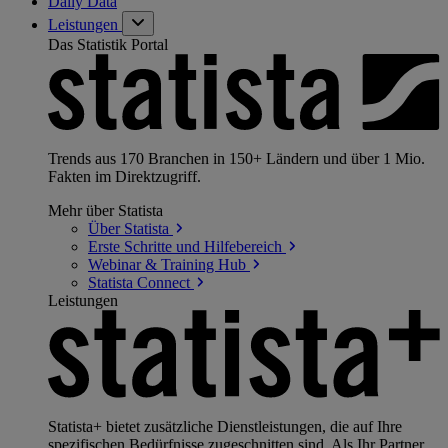
Daily Data
Leistungen
Das Statistik Portal
Trends aus 170 Branchen in 150+ Ländern und über 1 Mio.
Fakten im Direktzugriff.
Mehr über Statista
Über
Statista
Erste Schritte und
Hilfebereich
Webinar & Training
Hub
Statista
Connect
Leistungen
Statista+ bietet zusätzliche Dienstleistungen, die auf Ihre
spezifischen Bedürfnisse zugeschnitten sind. Als Ihr Partner