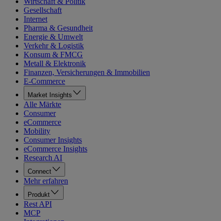
Wirtschaft & Politik
Gesellschaft
Internet
Pharma & Gesundheit
Energie & Umwelt
Verkehr & Logistik
Konsum & FMCG
Metall & Elektronik
Finanzen, Versicherungen & Immobilien
E-Commerce
Market Insights
Alle Märkte
Consumer
eCommerce
Mobility
Consumer Insights
eCommerce Insights
Research AI
Connect
Mehr erfahren
Produkt
Rest API
MCP