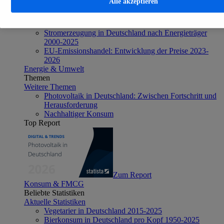
Alle akzeptieren
Treibhausgasemissionen nach Sektoren in Deutschland
1990-2030
CO₂-Ausstoß weltweit 1960-2024
Stromerzeugung in Deutschland nach Energieträger
2000-2025
EU-Emissionshandel: Entwicklung der Preise 2023-
2026
Energie & Umwelt
Themen
Weitere Themen
Photovoltaik in Deutschland: Zwischen Fortschritt und
Herausforderung
Nachhaltiger Konsum
Top Report
Zum Report
Konsum & FMCG
Beliebte Statistiken
Aktuelle Statistiken
Vegetarier in Deutschland 2015-2025
Bierkonsum in Deutschland pro Kopf 1950-2025