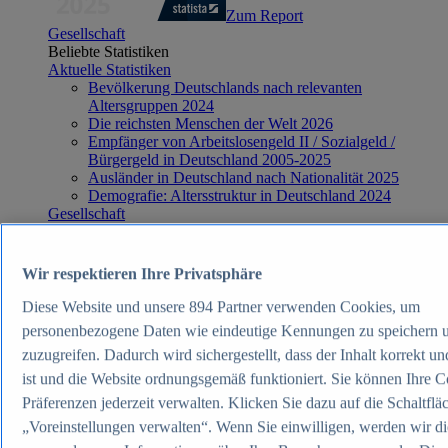
Zum Report
Gesellschaft
Beliebte Statistiken
Aktuelle Statistiken
Bevölkerung Deutschlands nach relevanten
Altersgruppen 2024
Die reichsten Menschen der Welt 2026
Empfänger von Arbeitslosengeld II / Sozialgeld /
Bürgergeld in Deutschland 2005-2025
Ausländer in Deutschland nach Nationalität 2025
Demografie: Altersstruktur in Deutschland 2024
Gesellschaft
Themen
Weitere Themen
Demografischer Wandel - Daten & Fakten
Wir respektieren Ihre Privatsphäre
Jugendkriminalität in Deutschland - Daten & Fakten
Top Report
Diese Website und unsere
894
Partner verwenden Cookies, um
personenbezogene Daten wie eindeutige Kennungen zu speichern 
zuzugreifen. Dadurch wird sichergestellt, dass der Inhalt korrekt un
ist und die Website ordnungsgemäß funktioniert. Sie können Ihre C
Präferenzen jederzeit verwalten. Klicken Sie dazu auf die Schaltflä
Zum Report
Verkehr & Logistik
„Voreinstellungen verwalten“. Wenn Sie einwilligen, werden wir di
Beliebte Statistiken