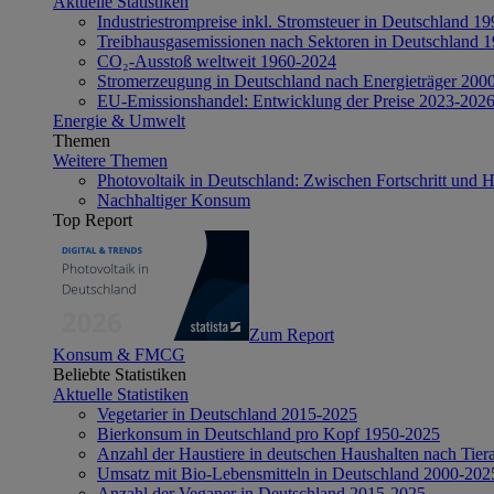
Aktuelle Statistiken
Industriestrompreise inkl. Stromsteuer in Deutschland 1
Treibhausgasemissionen nach Sektoren in Deutschland 
CO₂-Ausstoß weltweit 1960-2024
Stromerzeugung in Deutschland nach Energieträger 200
EU-Emissionshandel: Entwicklung der Preise 2023-202
Energie & Umwelt
Themen
Weitere Themen
Photovoltaik in Deutschland: Zwischen Fortschritt und 
Nachhaltiger Konsum
Top Report
Zum Report
Konsum & FMCG
Beliebte Statistiken
Aktuelle Statistiken
Vegetarier in Deutschland 2015-2025
Bierkonsum in Deutschland pro Kopf 1950-2025
Anzahl der Haustiere in deutschen Haushalten nach Tier
Umsatz mit Bio-Lebensmitteln in Deutschland 2000-202
Anzahl der Veganer in Deutschland 2015-2025