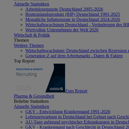
Aktuelle Statistiken
Arbeitslosenquote Deutschland 2005-2026
Bruttoinlandsprodukt (BIP) Deutschland 1991-2025
Monatliche Inflationsrate in Deutschland 2024-2026
Wirtschaftswachstum Deutschland - Veränderung des B
Wertvollste Unternehmen der Welt 2026
Wirtschaft & Politik
Themen
Weitere Themen
Wirtschaftswachstum: Deutschland zwischen Rezession 
Generation Z auf dem Arbeitsmarkt - Daten & Fakten
Top Report
Zum Report
Pharma & Gesundheit
Beliebte Statistiken
Aktuelle Statistiken
GKV - Entwicklung Krankenstand 1991-2026
Lebenserwartung in Deutschland bei Geburt nach Gesch
AU-Tage aufgrund psychischer Erkrankungen in Deutsc
GKV - Krankenstand nach Geschlecht in Deutschland 