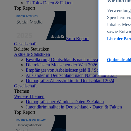
Wir und uns
TikTok - Daten & Fakten
Top Report
Verwendung g
Speichern vo
Inhalte, Mes
sowie Entwi
Zum Report
Liste der Par
Gesellschaft
Beliebte Statistiken
Aktuelle Statistiken
Bevölkerung Deutschlands nach relevanten Altersgrupp
Optionale ab
Die reichsten Menschen der Welt 2026
Empfänger von Arbeitslosengeld II / Sozialgeld / Bürge
Ausländer in Deutschland nach Nationalität 2025
Demografie: Altersstruktur in Deutschland 2024
Gesellschaft
Themen
Weitere Themen
Demografischer Wandel - Daten & Fakten
Jugendkriminalität in Deutschland - Daten & Fakten
Top Report