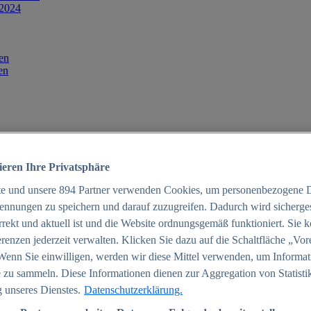
 2024
en
en
ieren Ihre Privatsphäre
te und unsere
894
Partner verwenden Cookies, um personenbezogene 
ennungen zu speichern und darauf zuzugreifen. Dadurch wird sichergest
orrekt und aktuell ist und die Website ordnungsgemäß funktioniert. Sie 
025
renzen jederzeit verwalten. Klicken Sie dazu auf die Schaltfläche „Vor
schland 2025
Wenn Sie einwilligen, werden wir diese Mittel verwenden, um Informat
 zu sammeln. Diese Informationen dienen zur Aggregation von Statisti
 unseres Dienstes.
Datenschutzerklärung.