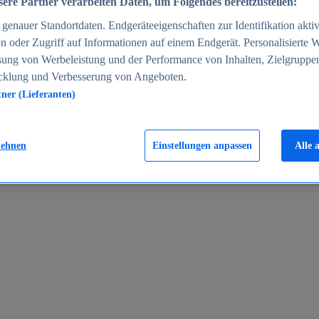
ere Partner verarbeiten Daten, um Folgendes bereitzustellen:
enauer Standortdaten. Endgeräteeigenschaften zur Identifikation aktiv
n oder Zugriff auf Informationen auf einem Endgerät. Personalisierte
sung von Werbeleistung und der Performance von Inhalten, Zielgruppe
cklung und Verbesserung von Angeboten.
tner (Lieferanten)
en 2024
lehnen
Einstellungen anpassen
Alle 
rgeld in Deutschland 2005-2025