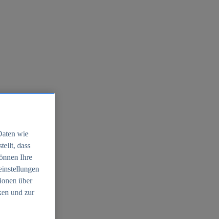
Daten wie
ellt, dass
können Ihre
einstellungen
ionen über
ken und zur