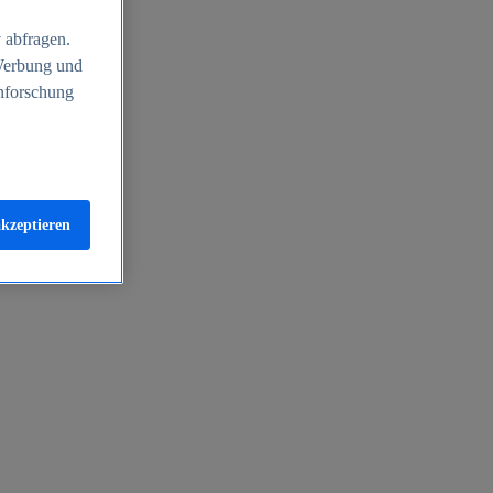
 abfragen.
 Werbung und
nforschung
akzeptieren