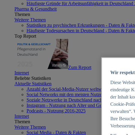
Häufigste Gründe für Arbeitsunfähigkeit in Deutschland
Pharma & Gesundheit
Themen
Weitere Themen
Statistiken zu psychischen Erkrankungen - Daten & Fakt
Häufigste Todesursachen in Deutschland - Daten & Fakt
Top Report
Zum Report
Wir respekt
Internet
Beliebte Statistiken
Diese Websi
Aktuelle Statistiken
Anzahl der Social-Media-Nutzer weltweit 2012-2025
eindeutige K
Social Networks mit den meisten Nutzern weltweit 2025
der Inhalt k
Soziale Netzwerke in Deutschland nach Generationen 2
Cookie-Präfe
Instagram - Nutzung nach Alter und Geschlecht in Deut
Podcasts - Nutzung 2016-2025
verwalten“. 
Internet
Ihre Besuche
Themen
Verbesserung
Weitere Themen
Social Media - Daten & Fakten