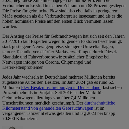
2024, liegt diese Zunahme dagegen bei nur 48 Prozent. Die
Verbraucherpreise sind im selben Zeitraum um 68 Prozent gestiegen.
Die Preise für gebrauchte Pkw sind also ebenfalls in geringerem
Maße gestiegen als die Verbraucherpreise insgesamt und als es die
hohen nominalen Preise auf den ersten Blick vermuten lassen
würden.
Der Anstieg der Preise für Gebrauchtwagen hat sich seit den Jahren
2014/2015 laut Experten wegen folgenden Faktoren beschleunigt:
stark gestiegene Neuwagenpreise, strengere Umweltauflagen,
teurere Technik, verschärfter Marktverwerfungen durch Diesel-
Skandale und Fahrverbote sowie zusätzlicher Engpässe bei
Neuwagen infolge von Corona, Chipmangel und
Lieferkettenproblemen.
Jedes Jahr wechseln in Deutschland mehrere Millionen bereits
zugelassene Autos den Besitzer. Im Jahr 2024 gab es rund 6,5
Millionen
Pkw-Besitzumschreibungen in Deutschland
, fast sieben
Prozent mehr als im Vorjahr. Seit 2016 ist der Markt für
Gebrauchtwagen allerdings von über 7,4 Millionen
Umschreibungen merklich geschrumpft. Der
durchschnittliche
Kilometerstand von gehandelten Gebrauchtwagen
ist im
vergangenen Jahrzehnt etwas gefallen und lag 2023 bei knapp
70.800 Kilometern.