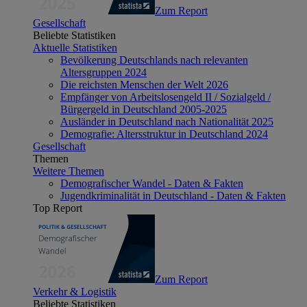
Zum Report
Gesellschaft
Beliebte Statistiken
Aktuelle Statistiken
Bevölkerung Deutschlands nach relevanten
Altersgruppen 2024
Die reichsten Menschen der Welt 2026
Empfänger von Arbeitslosengeld II / Sozialgeld /
Bürgergeld in Deutschland 2005-2025
Ausländer in Deutschland nach Nationalität 2025
Demografie: Altersstruktur in Deutschland 2024
Gesellschaft
Themen
Weitere Themen
Demografischer Wandel - Daten & Fakten
Jugendkriminalität in Deutschland - Daten & Fakten
Top Report
Zum Report
Verkehr & Logistik
Beliebte Statistiken