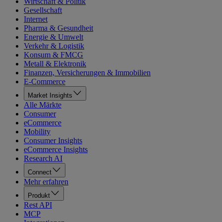
Wirtschaft & Politik
Gesellschaft
Internet
Pharma & Gesundheit
Energie & Umwelt
Verkehr & Logistik
Konsum & FMCG
Metall & Elektronik
Finanzen, Versicherungen & Immobilien
E-Commerce
Market Insights
Alle Märkte
Consumer
eCommerce
Mobility
Consumer Insights
eCommerce Insights
Research AI
Connect
Mehr erfahren
Produkt
Rest API
MCP