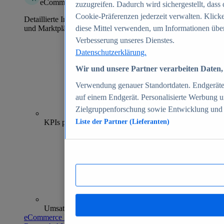
eCommerce Insights
zuzugreifen. Dadurch wird sichergestellt, dass 
Cookie-Präferenzen jederzeit verwalten. Klick
Detaillierte Informationen zu mehr als 39.000 Online-Shops
und Marktplätzen
diese Mittel verwenden, um Informationen über
Verbesserung unseres Dienstes.
Datenschutzerklärung.
Wir und unsere Partner verarbeiten Daten, 
Verwendung genauer Standortdaten. Endgeräteei
auf einem Endgerät. Personalisierte Werbung 
Zielgruppenforschung sowie Entwicklung und
70+
KPIs pro Shop
Liste der Partner (Lieferanten)
Umsatzanalysen und -prognosen
eCommerce Insights entdecken