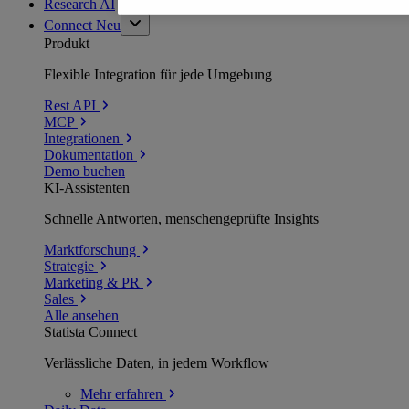
Research AI
Connect
Neu
Produkt
Flexible Integration für jede Umgebung
Rest API
MCP
Integrationen
Dokumentation
Demo buchen
KI-Assistenten
Schnelle Antworten, menschengeprüfte Insights
Marktforschung
Strategie
Marketing & PR
Sales
Alle ansehen
Statista Connect
Verlässliche Daten, in jedem Workflow
Mehr
erfahren