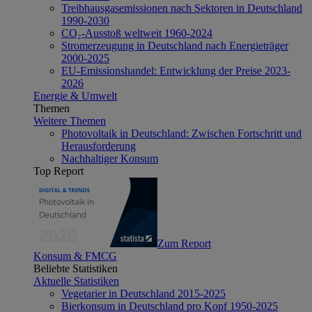
Treibhausgasemissionen nach Sektoren in Deutschland
1990-2030
CO₂-Ausstoß weltweit 1960-2024
Stromerzeugung in Deutschland nach Energieträger
2000-2025
EU-Emissionshandel: Entwicklung der Preise 2023-
2026
Energie & Umwelt
Themen
Weitere Themen
Photovoltaik in Deutschland: Zwischen Fortschritt und
Herausforderung
Nachhaltiger Konsum
Top Report
Zum Report
Konsum & FMCG
Beliebte Statistiken
Aktuelle Statistiken
Vegetarier in Deutschland 2015-2025
Bierkonsum in Deutschland pro Kopf 1950-2025