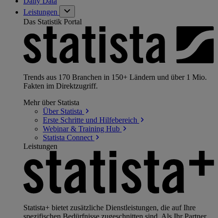
Daily Data
Leistungen
Das Statistik Portal
Trends aus 170 Branchen in 150+ Ländern und über 1 Mio.
Fakten im Direktzugriff.
Mehr über Statista
Über
Statista
Erste Schritte und
Hilfebereich
Webinar & Training
Hub
Statista
Connect
Leistungen
Statista+ bietet zusätzliche Dienstleistungen, die auf Ihre
spezifischen Bedürfnisse zugeschnitten sind. Als Ihr Partner