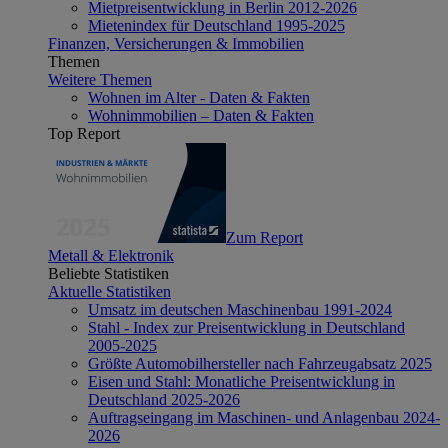
Mietpreisentwicklung in Berlin 2012-2026
Mietenindex für Deutschland 1995-2025
Finanzen, Versicherungen & Immobilien
Themen
Weitere Themen
Wohnen im Alter - Daten & Fakten
Wohnimmobilien – Daten & Fakten
Top Report
Zum Report
Metall & Elektronik
Beliebte Statistiken
Aktuelle Statistiken
Umsatz im deutschen Maschinenbau 1991-2024
Stahl - Index zur Preisentwicklung in Deutschland
2005-2025
Größte Automobilhersteller nach Fahrzeugabsatz 2025
Eisen und Stahl: Monatliche Preisentwicklung in
Deutschland 2025-2026
Auftragseingang im Maschinen- und Anlagenbau 2024-
2026