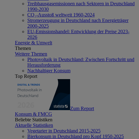
Treibhausgasemissionen nach Sektoren in Deutschland
1990-2030
CO₂-Ausstoß weltweit 1960-2024
Stromerzeugung in Deutschland nach Energieträger
2000-2025
EU-Emissionshandel: Entwicklung der Preise 2023-
2026
Energie & Umwelt
Themen
Weitere Themen
Photovoltaik in Deutschland: Zwischen Fortschritt und
Herausforderung
Nachhaltiger Konsum
Top Report
Zum Report
Konsum & FMCG
Beliebte Statistiken
Aktuelle Statistiken
Vegetarier in Deutschland 2015-2025
Bierkonsum in Deutschland pro Kopf 1950-2025