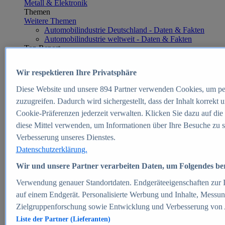
Metall & Elektronik
Themen
Weitere Themen
Automobilindustrie Deutschland - Daten & Fakten
Automobilindustrie weltweit - Daten & Fakten
Top Report
Wir respektieren Ihre Privatsphäre
Diese Website und unsere
894
Partner verwenden Cookies, um pe
Zum Report
zuzugreifen. Dadurch wird sichergestellt, dass der Inhalt korrekt
E-commerce
Cookie-Präferenzen jederzeit verwalten. Klicken Sie dazu auf die
Beliebte Statistiken
diese Mittel verwenden, um Informationen über Ihre Besuche zu s
Aktuelle Statistiken
E-Commerce - Entwicklung des Umsatzes in
Verbesserung unseres Dienstes.
Deutschland 1999-2025
Datenschutzerklärung.
Umsatz von Amazon in Deutschland und weltweit
2010-2025
Wir und unsere Partner verarbeiten Daten, um Folgendes bere
B2C-E-Commerce: Top-50 Online Shops in
Deutschland 2024
Verwendung genauer Standortdaten. Endgeräteeigenschaften zur Id
Marktanteile von Online-Zahlungsverfahren in
auf einem Endgerät. Personalisierte Werbung und Inhalte, Messu
Deutschland 2024
Zielgruppenforschung sowie Entwicklung und Verbesserung von
Umsatzstarke Warengruppen im Online-Handel in
Deutschland 2023-2025
Liste der Partner (Lieferanten)