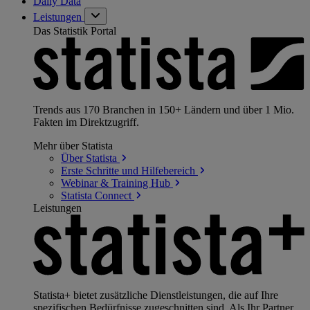
Daily Data
Leistungen
Das Statistik Portal
Trends aus 170 Branchen in 150+ Ländern und über 1 Mio.
Fakten im Direktzugriff.
Mehr über Statista
Über
Statista
Erste Schritte und
Hilfebereich
Webinar & Training
Hub
Statista
Connect
Leistungen
Statista+ bietet zusätzliche Dienstleistungen, die auf Ihre
spezifischen Bedürfnisse zugeschnitten sind. Als Ihr Partner