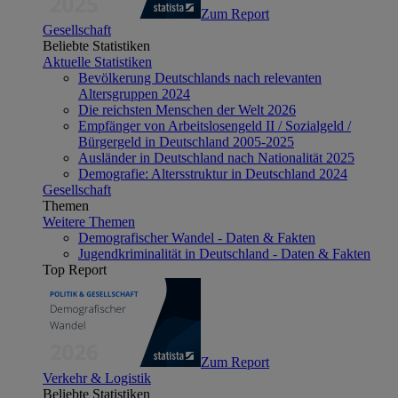
Zum Report
Gesellschaft
Beliebte Statistiken
Aktuelle Statistiken
Bevölkerung Deutschlands nach relevanten
Altersgruppen 2024
Die reichsten Menschen der Welt 2026
Empfänger von Arbeitslosengeld II / Sozialgeld /
Bürgergeld in Deutschland 2005-2025
Ausländer in Deutschland nach Nationalität 2025
Demografie: Altersstruktur in Deutschland 2024
Gesellschaft
Themen
Weitere Themen
Demografischer Wandel - Daten & Fakten
Jugendkriminalität in Deutschland - Daten & Fakten
Top Report
Zum Report
Verkehr & Logistik
Beliebte Statistiken