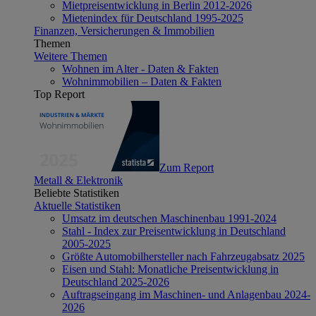
Mietpreisentwicklung in Berlin 2012-2026
Mietenindex für Deutschland 1995-2025
Finanzen, Versicherungen & Immobilien
Themen
Weitere Themen
Wohnen im Alter - Daten & Fakten
Wohnimmobilien – Daten & Fakten
Top Report
Zum Report
Metall & Elektronik
Beliebte Statistiken
Aktuelle Statistiken
Umsatz im deutschen Maschinenbau 1991-2024
Stahl - Index zur Preisentwicklung in Deutschland
2005-2025
Größte Automobilhersteller nach Fahrzeugabsatz 2025
Eisen und Stahl: Monatliche Preisentwicklung in
Deutschland 2025-2026
Auftragseingang im Maschinen- und Anlagenbau 2024-
2026