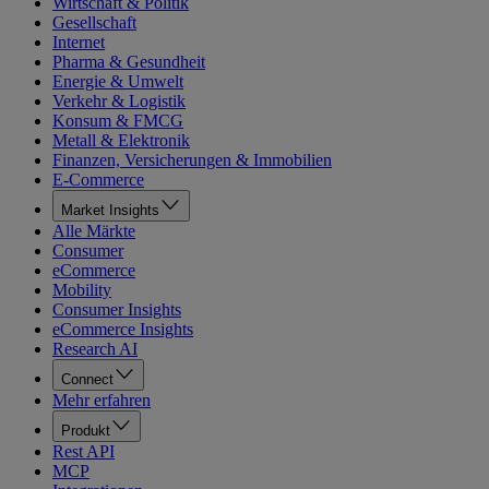
Wirtschaft & Politik
Gesellschaft
Internet
Pharma & Gesundheit
Energie & Umwelt
Verkehr & Logistik
Konsum & FMCG
Metall & Elektronik
Finanzen, Versicherungen & Immobilien
E-Commerce
Market Insights
Alle Märkte
Consumer
eCommerce
Mobility
Consumer Insights
eCommerce Insights
Research AI
Connect
Mehr erfahren
Produkt
Rest API
MCP