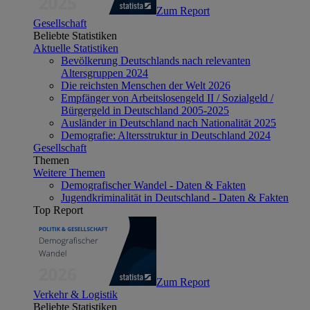
Zum Report
Gesellschaft
Beliebte Statistiken
Aktuelle Statistiken
Bevölkerung Deutschlands nach relevanten
Altersgruppen 2024
Die reichsten Menschen der Welt 2026
Empfänger von Arbeitslosengeld II / Sozialgeld /
Bürgergeld in Deutschland 2005-2025
Ausländer in Deutschland nach Nationalität 2025
Demografie: Altersstruktur in Deutschland 2024
Gesellschaft
Themen
Weitere Themen
Demografischer Wandel - Daten & Fakten
Jugendkriminalität in Deutschland - Daten & Fakten
Top Report
Zum Report
Verkehr & Logistik
Beliebte Statistiken