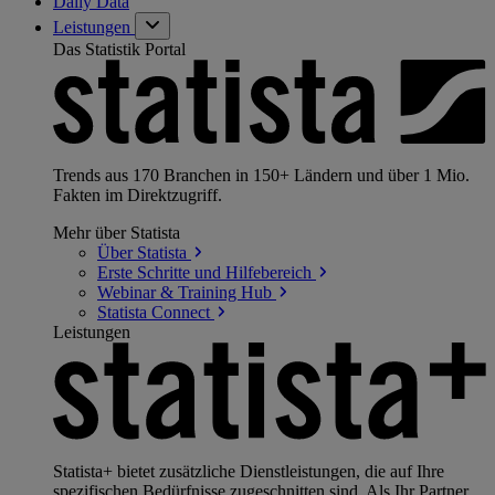
Daily Data
Leistungen
Das Statistik Portal
Trends aus 170 Branchen in 150+ Ländern und über 1 Mio.
Fakten im Direktzugriff.
Mehr über Statista
Über
Statista
Erste Schritte und
Hilfebereich
Webinar & Training
Hub
Statista
Connect
Leistungen
Statista+ bietet zusätzliche Dienstleistungen, die auf Ihre
spezifischen Bedürfnisse zugeschnitten sind. Als Ihr Partner