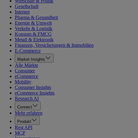
Wirtschaft & Politik
Gesellschaft
Internet
Pharma & Gesundheit
Energie & Umwelt
Verkehr & Logistik
Konsum & FMCG
Metall & Elektronik
Finanzen, Versicherungen & Immobilien
E-Commerce
Market Insights
Alle Märkte
Consumer
eCommerce
Mobility
Consumer Insights
eCommerce Insights
Research AI
Connect
Mehr erfahren
Produkt
Rest API
MCP