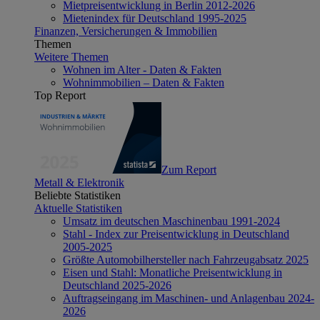
Mietpreisentwicklung in Berlin 2012-2026
Mietenindex für Deutschland 1995-2025
Finanzen, Versicherungen & Immobilien
Themen
Weitere Themen
Wohnen im Alter - Daten & Fakten
Wohnimmobilien – Daten & Fakten
Top Report
Zum Report
Metall & Elektronik
Beliebte Statistiken
Aktuelle Statistiken
Umsatz im deutschen Maschinenbau 1991-2024
Stahl - Index zur Preisentwicklung in Deutschland
2005-2025
Größte Automobilhersteller nach Fahrzeugabsatz 2025
Eisen und Stahl: Monatliche Preisentwicklung in
Deutschland 2025-2026
Auftragseingang im Maschinen- und Anlagenbau 2024-
2026