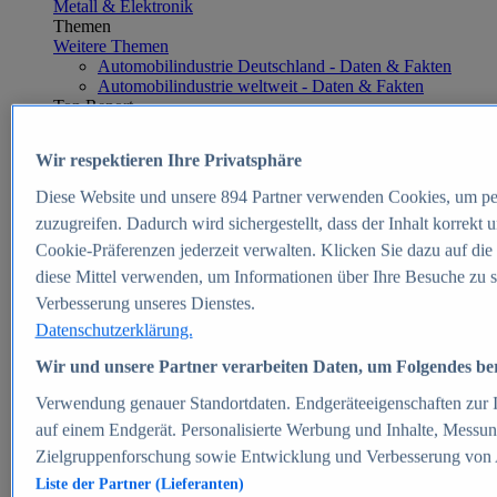
Metall & Elektronik
Themen
Weitere Themen
Automobilindustrie Deutschland - Daten & Fakten
Automobilindustrie weltweit - Daten & Fakten
Top Report
Wir respektieren Ihre Privatsphäre
Diese Website und unsere
894
Partner verwenden Cookies, um pe
Zum Report
zuzugreifen. Dadurch wird sichergestellt, dass der Inhalt korrekt
E-commerce
Cookie-Präferenzen jederzeit verwalten. Klicken Sie dazu auf die
Beliebte Statistiken
diese Mittel verwenden, um Informationen über Ihre Besuche zu s
Aktuelle Statistiken
E-Commerce - Entwicklung des Umsatzes in
Verbesserung unseres Dienstes.
Deutschland 1999-2025
Datenschutzerklärung.
Umsatz von Amazon in Deutschland und weltweit
2010-2025
Wir und unsere Partner verarbeiten Daten, um Folgendes bere
B2C-E-Commerce: Top-50 Online Shops in
Deutschland 2024
Verwendung genauer Standortdaten. Endgeräteeigenschaften zur Id
Marktanteile von Online-Zahlungsverfahren in
auf einem Endgerät. Personalisierte Werbung und Inhalte, Messu
Deutschland 2024
Zielgruppenforschung sowie Entwicklung und Verbesserung von
Umsatzstarke Warengruppen im Online-Handel in
Deutschland 2023-2025
Liste der Partner (Lieferanten)