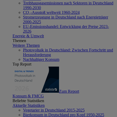
Treibhausgasemissionen nach Sektoren in Deutschland
1990-2030
CO₂-Ausstoß weltweit 1960-2024
Stromerzeugung in Deutschland nach Energieträger
2000-2025
EU-Emissionshandel: Entwicklung der Preise 2023-
2026
Energie & Umwelt
Themen
Weitere Themen
Photovoltaik in Deutschland: Zwischen Fortschritt und
Herausforderung
Nachhaltiger Konsum
Top Report
Zum Report
Konsum & FMCG
Beliebte Statistiken
Aktuelle Statistiken
Vegetarier in Deutschland 2015-2025
Bierkonsum in Deutschland pro Kopf 1950-2025