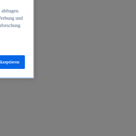
 abfragen.
 Werbung und
nforschung
akzeptieren