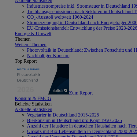
Aktuelle Statistiken
Industriestrompreise inkl. Stromsteuer in Deutschland 1
Treibhausgasemissionen nach Sektoren in Deutschland 
CO₂-Ausstoß weltweit 1960-2024
Stromerzeugung in Deutschland nach Energieträger 200
EU-Emissionshandel: Entwicklung der Preise 2023-202
Energie & Umwelt
Themen
Weitere Themen
Photovoltaik in Deutschland: Zwischen Fortschritt und 
Nachhaltiger Konsum
Top Report
Zum Report
Konsum & FMCG
Beliebte Statistiken
Aktuelle Statistiken
Vegetarier in Deutschland 2015-2025
Bierkonsum in Deutschland pro Kopf 1950-2025
Anzahl der Haustiere in deutschen Haushalten nach Tier
Umsatz mit Bio-Lebensmitteln in Deutschland 2000-202
Anzahl der Veganer in Deutschland 2015-2025