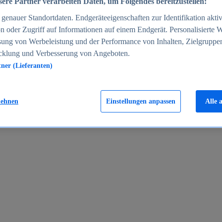
ere Partner verarbeiten Daten, um Folgendes bereitzustellen:
enauer Standortdaten. Endgeräteeigenschaften zur Identifikation aktiv
n oder Zugriff auf Informationen auf einem Endgerät. Personalisierte
sung von Werbeleistung und der Performance von Inhalten, Zielgruppe
cklung und Verbesserung von Angeboten.
tner (Lieferanten)
en 2024
lehnen
Einstellungen anpassen
Alle 
rgeld in Deutschland 2005-2025