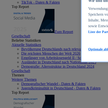
Wir und uns
TikTok - Daten & Fakten
Top Report
Verwendung g
Speichern vo
Inhalte, Mes
sowie Entwi
Zum Report
Liste der Par
Gesellschaft
Beliebte Statistiken
Aktuelle Statistiken
Bevölkerung Deutschlands nach relevanten Altersgrupp
Optionale ab
Die reichsten Menschen der Welt 2026
Empfänger von Arbeitslosengeld II / Sozialgeld / Bürge
Ausländer in Deutschland nach Nationalität 2025
Demografie: Altersstruktur in Deutschland 2024
Gesellschaft
Themen
Weitere Themen
Demografischer Wandel - Daten & Fakten
Jugendkriminalität in Deutschland - Daten & Fakten
Top Report