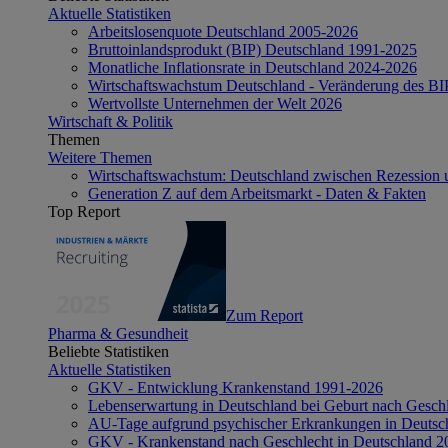
Aktuelle Statistiken
Arbeitslosenquote Deutschland 2005-2026
Bruttoinlandsprodukt (BIP) Deutschland 1991-2025
Monatliche Inflationsrate in Deutschland 2024-2026
Wirtschaftswachstum Deutschland - Veränderung des B
Wertvollste Unternehmen der Welt 2026
Wirtschaft & Politik
Themen
Weitere Themen
Wirtschaftswachstum: Deutschland zwischen Rezession 
Generation Z auf dem Arbeitsmarkt - Daten & Fakten
Top Report
Zum Report
Pharma & Gesundheit
Beliebte Statistiken
Aktuelle Statistiken
GKV - Entwicklung Krankenstand 1991-2026
Lebenserwartung in Deutschland bei Geburt nach Gesch
AU-Tage aufgrund psychischer Erkrankungen in Deutsc
GKV - Krankenstand nach Geschlecht in Deutschland 