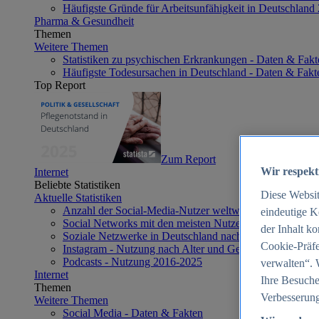
Häufigste Gründe für Arbeitsunfähigkeit in Deutschland
Pharma & Gesundheit
Themen
Weitere Themen
Statistiken zu psychischen Erkrankungen - Daten & Fakt
Häufigste Todesursachen in Deutschland - Daten & Fakt
Top Report
Zum Report
Wir respekt
Internet
Beliebte Statistiken
Diese Websi
Aktuelle Statistiken
Anzahl der Social-Media-Nutzer weltweit 2012-2025
eindeutige K
Social Networks mit den meisten Nutzern weltweit 2025
der Inhalt k
Soziale Netzwerke in Deutschland nach Generationen 2
Cookie-Präfe
Instagram - Nutzung nach Alter und Geschlecht in Deut
Podcasts - Nutzung 2016-2025
verwalten“. 
Internet
Ihre Besuche
Themen
Verbesserung
Weitere Themen
Social Media - Daten & Fakten