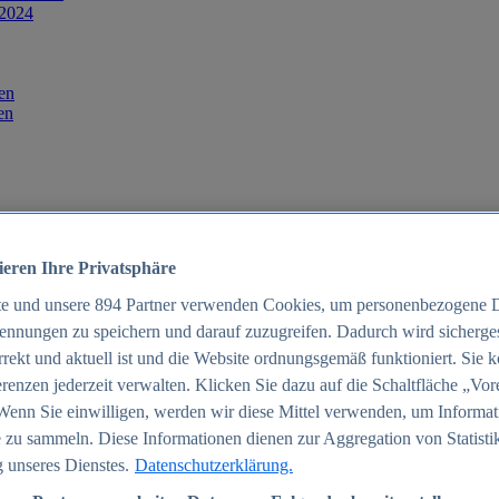
 2024
en
en
ieren Ihre Privatsphäre
te und unsere
894
Partner verwenden Cookies, um personenbezogene 
ennungen zu speichern und darauf zuzugreifen. Dadurch wird sichergest
orrekt und aktuell ist und die Website ordnungsgemäß funktioniert. Sie 
025
renzen jederzeit verwalten. Klicken Sie dazu auf die Schaltfläche „Vor
schland 2025
Wenn Sie einwilligen, werden wir diese Mittel verwenden, um Informat
 zu sammeln. Diese Informationen dienen zur Aggregation von Statisti
 unseres Dienstes.
Datenschutzerklärung.