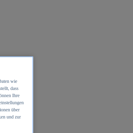
Daten wie
ellt, dass
können Ihre
einstellungen
ionen über
ken und zur