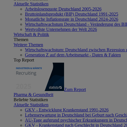
Aktuelle Statistiken
Arbeitslosenquote Deutschland 2005-2026
Bruttoinlandsprodukt (BIP) Deutschland 1991-2025
Monatliche Inflationsrate in Deutschland 2024-2026
Wirtschaftswachstum Deutschland - Veränderung des B
Wertvollste Unternehmen der Welt 2026
Wirtschaft & Politik
Themen
Weitere Themen
Wirtschaftswachstum: Deutschland zwischen Rezession 
Generation Z auf dem Arbeitsmarkt - Daten & Fakten
Top Report
Zum Report
Pharma & Gesundheit
Beliebte Statistiken
Aktuelle Statistiken
GKV - Entwicklung Krankenstand 1991-2026
Lebenserwartung in Deutschland bei Geburt nach Gesch
AU-Tage aufgrund psychischer Erkrankungen in Deutsc
GKV - Krankenstand nach Geschlecht in Deutschland 