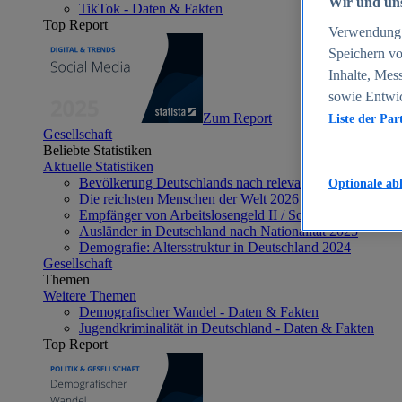
Wir und uns
TikTok - Daten & Fakten
Top Report
Verwendung g
Speichern vo
Inhalte, Mes
sowie Entwi
Zum Report
Liste der Par
Gesellschaft
Beliebte Statistiken
Aktuelle Statistiken
Bevölkerung Deutschlands nach relevanten Altersgrupp
Optionale ab
Die reichsten Menschen der Welt 2026
Empfänger von Arbeitslosengeld II / Sozialgeld / Bürge
Ausländer in Deutschland nach Nationalität 2025
Demografie: Altersstruktur in Deutschland 2024
Gesellschaft
Themen
Weitere Themen
Demografischer Wandel - Daten & Fakten
Jugendkriminalität in Deutschland - Daten & Fakten
Top Report