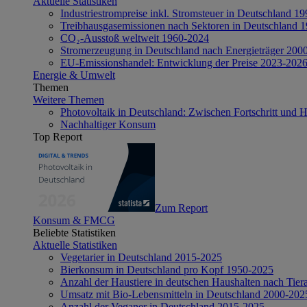
Aktuelle Statistiken
Industriestrompreise inkl. Stromsteuer in Deutschland 1
Treibhausgasemissionen nach Sektoren in Deutschland 
CO₂-Ausstoß weltweit 1960-2024
Stromerzeugung in Deutschland nach Energieträger 200
EU-Emissionshandel: Entwicklung der Preise 2023-202
Energie & Umwelt
Themen
Weitere Themen
Photovoltaik in Deutschland: Zwischen Fortschritt und 
Nachhaltiger Konsum
Top Report
Zum Report
Konsum & FMCG
Beliebte Statistiken
Aktuelle Statistiken
Vegetarier in Deutschland 2015-2025
Bierkonsum in Deutschland pro Kopf 1950-2025
Anzahl der Haustiere in deutschen Haushalten nach Tier
Umsatz mit Bio-Lebensmitteln in Deutschland 2000-202
Anzahl der Veganer in Deutschland 2015-2025