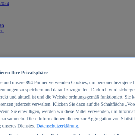
 2024
en
en
ieren Ihre Privatsphäre
te und unsere
894
Partner verwenden Cookies, um personenbezogene 
ennungen zu speichern und darauf zuzugreifen. Dadurch wird sichergest
orrekt und aktuell ist und die Website ordnungsgemäß funktioniert. Sie 
025
renzen jederzeit verwalten. Klicken Sie dazu auf die Schaltfläche „Vor
schland 2025
Wenn Sie einwilligen, werden wir diese Mittel verwenden, um Informat
 zu sammeln. Diese Informationen dienen zur Aggregation von Statisti
 unseres Dienstes.
Datenschutzerklärung.