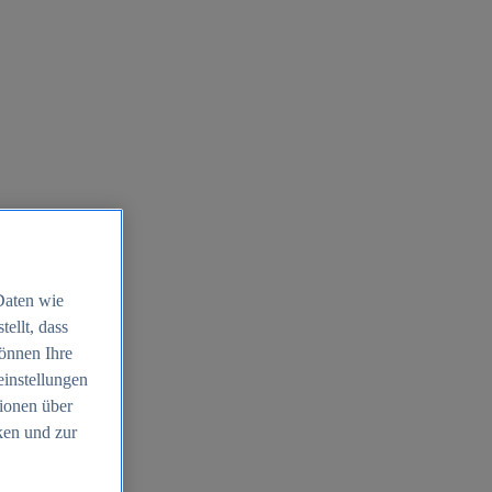
Daten wie
ellt, dass
können Ihre
einstellungen
ionen über
ken und zur