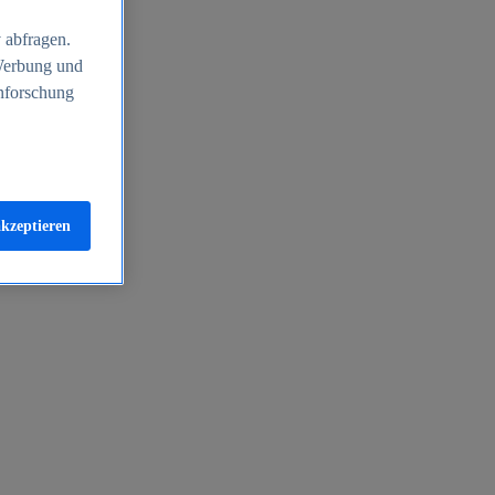
 abfragen.
 Werbung und
nforschung
akzeptieren