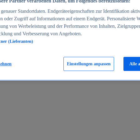
ere Partner verarbeiten Daten, um Folgendes bereitzustellen:
enauer Standortdaten. Endgeräteeigenschaften zur Identifikation aktiv
n oder Zugriff auf Informationen auf einem Endgerät. Personalisierte
sung von Werbeleistung und der Performance von Inhalten, Zielgruppe
cklung und Verbesserung von Angeboten.
tner (Lieferanten)
en 2024
lehnen
Einstellungen anpassen
Alle 
rgeld in Deutschland 2005-2025