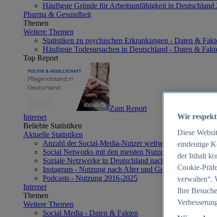
Häufigste Gründe für Arbeitsunfähigkeit in Deutschland
Pharma & Gesundheit
Themen
Weitere Themen
Statistiken zu psychischen Erkrankungen - Daten & Fakt
Häufigste Todesursachen in Deutschland - Daten & Fakt
Top Report
Zum Report
Wir respekt
Internet
Beliebte Statistiken
Diese Websi
Aktuelle Statistiken
Anzahl der Social-Media-Nutzer weltweit 2012-2025
eindeutige K
Social Networks mit den meisten Nutzern weltweit 2025
der Inhalt k
Soziale Netzwerke in Deutschland nach Generationen 2
Cookie-Präfe
Instagram - Nutzung nach Alter und Geschlecht in Deut
Podcasts - Nutzung 2016-2025
verwalten“. 
Internet
Ihre Besuche
Themen
Verbesserung
Weitere Themen
Social Media - Daten & Fakten