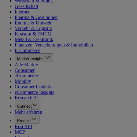
Wirtschaft & Politik
Gesellschaft
Internet
Pharma & Gesundheit
Energie & Umwelt
Verkehr & Logistik
Konsum & FMCG
Metall & Elektronik
Finanzen, Versicherungen & Immobilien
E-Commerce
Market Insights
Alle Märkte
Consumer
eCommerce
Mobility
Consumer Insights
eCommerce Insights
Research AI
Connect
Mehr erfahren
Produkt
Rest API
MCP