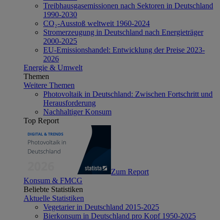
Treibhausgasemissionen nach Sektoren in Deutschland
1990-2030
CO₂-Ausstoß weltweit 1960-2024
Stromerzeugung in Deutschland nach Energieträger
2000-2025
EU-Emissionshandel: Entwicklung der Preise 2023-
2026
Energie & Umwelt
Themen
Weitere Themen
Photovoltaik in Deutschland: Zwischen Fortschritt und
Herausforderung
Nachhaltiger Konsum
Top Report
Zum Report
Konsum & FMCG
Beliebte Statistiken
Aktuelle Statistiken
Vegetarier in Deutschland 2015-2025
Bierkonsum in Deutschland pro Kopf 1950-2025