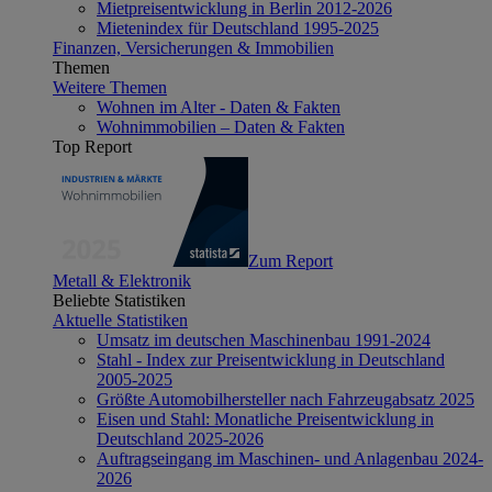
Mietpreisentwicklung in Berlin 2012-2026
Mietenindex für Deutschland 1995-2025
Finanzen, Versicherungen & Immobilien
Themen
Weitere Themen
Wohnen im Alter - Daten & Fakten
Wohnimmobilien – Daten & Fakten
Top Report
Zum Report
Metall & Elektronik
Beliebte Statistiken
Aktuelle Statistiken
Umsatz im deutschen Maschinenbau 1991-2024
Stahl - Index zur Preisentwicklung in Deutschland
2005-2025
Größte Automobilhersteller nach Fahrzeugabsatz 2025
Eisen und Stahl: Monatliche Preisentwicklung in
Deutschland 2025-2026
Auftragseingang im Maschinen- und Anlagenbau 2024-
2026