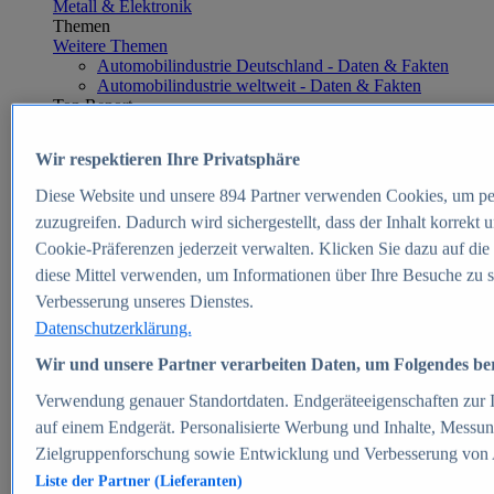
Metall & Elektronik
Themen
Weitere Themen
Automobilindustrie Deutschland - Daten & Fakten
Automobilindustrie weltweit - Daten & Fakten
Top Report
Wir respektieren Ihre Privatsphäre
Diese Website und unsere
894
Partner verwenden Cookies, um pe
Zum Report
zuzugreifen. Dadurch wird sichergestellt, dass der Inhalt korrekt
E-commerce
Cookie-Präferenzen jederzeit verwalten. Klicken Sie dazu auf die
Beliebte Statistiken
diese Mittel verwenden, um Informationen über Ihre Besuche zu s
Aktuelle Statistiken
E-Commerce - Entwicklung des Umsatzes in
Verbesserung unseres Dienstes.
Deutschland 1999-2025
Datenschutzerklärung.
Umsatz von Amazon in Deutschland und weltweit
2010-2025
Wir und unsere Partner verarbeiten Daten, um Folgendes bere
B2C-E-Commerce: Top-50 Online Shops in
Deutschland 2024
Verwendung genauer Standortdaten. Endgeräteeigenschaften zur Id
Marktanteile von Online-Zahlungsverfahren in
auf einem Endgerät. Personalisierte Werbung und Inhalte, Messu
Deutschland 2024
Zielgruppenforschung sowie Entwicklung und Verbesserung von
Umsatzstarke Warengruppen im Online-Handel in
Deutschland 2023-2025
Liste der Partner (Lieferanten)