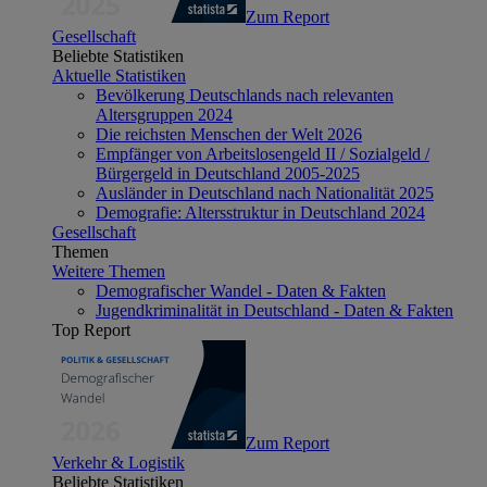
Zum Report
Gesellschaft
Beliebte Statistiken
Aktuelle Statistiken
Bevölkerung Deutschlands nach relevanten
Altersgruppen 2024
Die reichsten Menschen der Welt 2026
Empfänger von Arbeitslosengeld II / Sozialgeld /
Bürgergeld in Deutschland 2005-2025
Ausländer in Deutschland nach Nationalität 2025
Demografie: Altersstruktur in Deutschland 2024
Gesellschaft
Themen
Weitere Themen
Demografischer Wandel - Daten & Fakten
Jugendkriminalität in Deutschland - Daten & Fakten
Top Report
Zum Report
Verkehr & Logistik
Beliebte Statistiken