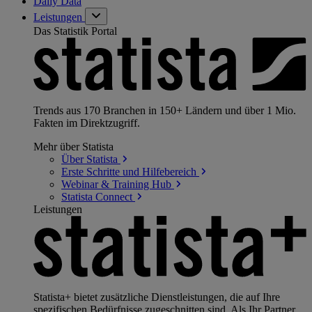
Daily Data
Leistungen
Das Statistik Portal
Trends aus 170 Branchen in 150+ Ländern und über 1 Mio.
Fakten im Direktzugriff.
Mehr über Statista
Über
Statista
Erste Schritte und
Hilfebereich
Webinar & Training
Hub
Statista
Connect
Leistungen
Statista+ bietet zusätzliche Dienstleistungen, die auf Ihre
spezifischen Bedürfnisse zugeschnitten sind. Als Ihr Partner