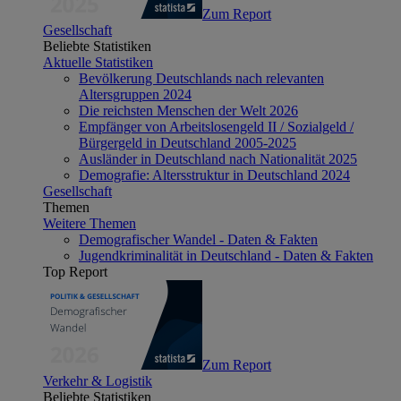
Zum Report
Gesellschaft
Beliebte Statistiken
Aktuelle Statistiken
Bevölkerung Deutschlands nach relevanten
Altersgruppen 2024
Die reichsten Menschen der Welt 2026
Empfänger von Arbeitslosengeld II / Sozialgeld /
Bürgergeld in Deutschland 2005-2025
Ausländer in Deutschland nach Nationalität 2025
Demografie: Altersstruktur in Deutschland 2024
Gesellschaft
Themen
Weitere Themen
Demografischer Wandel - Daten & Fakten
Jugendkriminalität in Deutschland - Daten & Fakten
Top Report
Zum Report
Verkehr & Logistik
Beliebte Statistiken