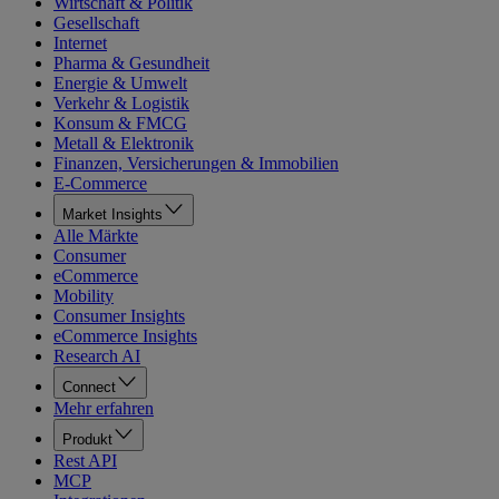
Wirtschaft & Politik
Gesellschaft
Internet
Pharma & Gesundheit
Energie & Umwelt
Verkehr & Logistik
Konsum & FMCG
Metall & Elektronik
Finanzen, Versicherungen & Immobilien
E-Commerce
Market Insights
Alle Märkte
Consumer
eCommerce
Mobility
Consumer Insights
eCommerce Insights
Research AI
Connect
Mehr erfahren
Produkt
Rest API
MCP