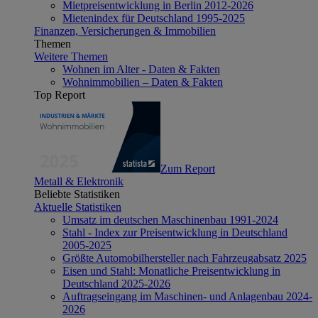
Mietpreisentwicklung in Berlin 2012-2026
Mietenindex für Deutschland 1995-2025
Finanzen, Versicherungen & Immobilien
Themen
Weitere Themen
Wohnen im Alter - Daten & Fakten
Wohnimmobilien – Daten & Fakten
Top Report
Zum Report
Metall & Elektronik
Beliebte Statistiken
Aktuelle Statistiken
Umsatz im deutschen Maschinenbau 1991-2024
Stahl - Index zur Preisentwicklung in Deutschland
2005-2025
Größte Automobilhersteller nach Fahrzeugabsatz 2025
Eisen und Stahl: Monatliche Preisentwicklung in
Deutschland 2025-2026
Auftragseingang im Maschinen- und Anlagenbau 2024-
2026