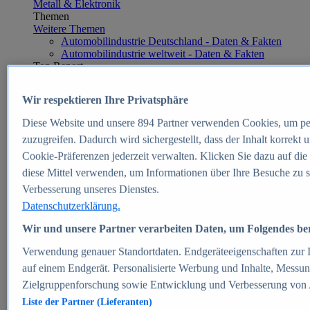
Metall & Elektronik
Themen
Weitere Themen
Automobilindustrie Deutschland - Daten & Fakten
Automobilindustrie weltweit - Daten & Fakten
Top Report
Wir respektieren Ihre Privatsphäre
Diese Website und unsere
894
Partner verwenden Cookies, um pe
Zum Report
zuzugreifen. Dadurch wird sichergestellt, dass der Inhalt korrekt
E-commerce
Cookie-Präferenzen jederzeit verwalten. Klicken Sie dazu auf die
Beliebte Statistiken
diese Mittel verwenden, um Informationen über Ihre Besuche zu s
Aktuelle Statistiken
E-Commerce - Entwicklung des Umsatzes in
Verbesserung unseres Dienstes.
Deutschland 1999-2025
Datenschutzerklärung.
Umsatz von Amazon in Deutschland und weltweit
2010-2025
Wir und unsere Partner verarbeiten Daten, um Folgendes bere
B2C-E-Commerce: Top-50 Online Shops in
Deutschland 2024
Verwendung genauer Standortdaten. Endgeräteeigenschaften zur Id
Marktanteile von Online-Zahlungsverfahren in
auf einem Endgerät. Personalisierte Werbung und Inhalte, Messu
Deutschland 2024
Zielgruppenforschung sowie Entwicklung und Verbesserung von
Umsatzstarke Warengruppen im Online-Handel in
Deutschland 2023-2025
Liste der Partner (Lieferanten)