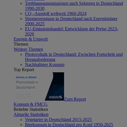
Treibhausgasemissionen nach Sektoren in Deutschland
1990-2030
CO₂-Ausstoß weltweit 1960-2024
Stromerzeugung in Deutschland nach Energieträger
2000-2025
EU-Emissionshandel: Entwicklung der Preise 2023-
2026
Energie & Umwelt
Themen
Weitere Themen
Photovoltaik in Deutschland: Zwischen Fortschritt und
Herausforderung
Nachhaltiger Konsum
Top Report
Zum Report
Konsum & FMCG
Beliebte Statistiken
Aktuelle Statistiken
Vegetarier in Deutschland 2015-2025
Bierkonsum in Deutschland pro Kopf 1950-2025