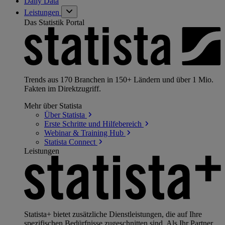
Daily Data
Leistungen
Das Statistik Portal
Trends aus 170 Branchen in 150+ Ländern und über 1 Mio.
Fakten im Direktzugriff.
Mehr über Statista
Über
Statista
Erste Schritte und
Hilfebereich
Webinar & Training
Hub
Statista
Connect
Leistungen
Statista+ bietet zusätzliche Dienstleistungen, die auf Ihre
spezifischen Bedürfnisse zugeschnitten sind. Als Ihr Partner