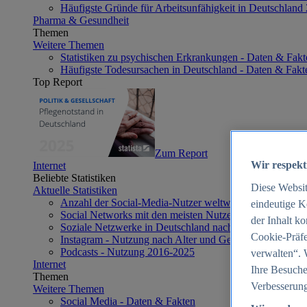
Häufigste Gründe für Arbeitsunfähigkeit in Deutschland
Pharma & Gesundheit
Themen
Weitere Themen
Statistiken zu psychischen Erkrankungen - Daten & Fakt
Häufigste Todesursachen in Deutschland - Daten & Fakt
Top Report
Zum Report
Wir respekt
Internet
Beliebte Statistiken
Diese Websi
Aktuelle Statistiken
Anzahl der Social-Media-Nutzer weltweit 2012-2025
eindeutige K
Social Networks mit den meisten Nutzern weltweit 2025
der Inhalt k
Soziale Netzwerke in Deutschland nach Generationen 2
Cookie-Präfe
Instagram - Nutzung nach Alter und Geschlecht in Deut
Podcasts - Nutzung 2016-2025
verwalten“. 
Internet
Ihre Besuche
Themen
Verbesserung
Weitere Themen
Social Media - Daten & Fakten