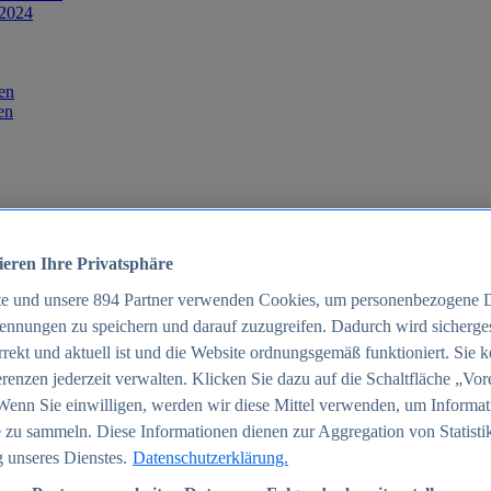
 2024
en
en
ieren Ihre Privatsphäre
te und unsere
894
Partner verwenden Cookies, um personenbezogene 
ennungen zu speichern und darauf zuzugreifen. Dadurch wird sichergest
orrekt und aktuell ist und die Website ordnungsgemäß funktioniert. Sie 
025
renzen jederzeit verwalten. Klicken Sie dazu auf die Schaltfläche „Vor
schland 2025
Wenn Sie einwilligen, werden wir diese Mittel verwenden, um Informat
 zu sammeln. Diese Informationen dienen zur Aggregation von Statisti
 unseres Dienstes.
Datenschutzerklärung.