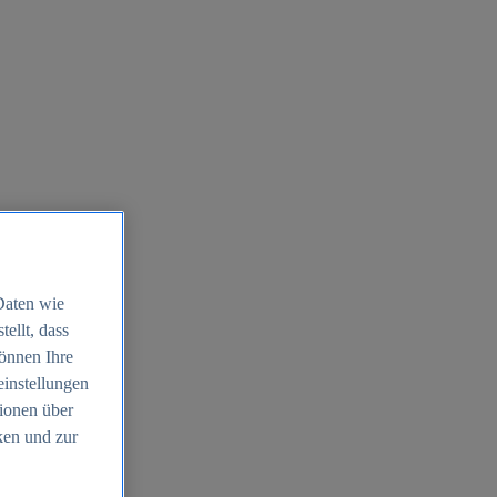
Daten wie
ellt, dass
können Ihre
einstellungen
ionen über
ken und zur