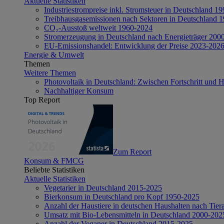
Aktuelle Statistiken
Industriestrompreise inkl. Stromsteuer in Deutschland 1
Treibhausgasemissionen nach Sektoren in Deutschland 
CO₂-Ausstoß weltweit 1960-2024
Stromerzeugung in Deutschland nach Energieträger 200
EU-Emissionshandel: Entwicklung der Preise 2023-202
Energie & Umwelt
Themen
Weitere Themen
Photovoltaik in Deutschland: Zwischen Fortschritt und 
Nachhaltiger Konsum
Top Report
Zum Report
Konsum & FMCG
Beliebte Statistiken
Aktuelle Statistiken
Vegetarier in Deutschland 2015-2025
Bierkonsum in Deutschland pro Kopf 1950-2025
Anzahl der Haustiere in deutschen Haushalten nach Tier
Umsatz mit Bio-Lebensmitteln in Deutschland 2000-202
Anzahl der Veganer in Deutschland 2015-2025