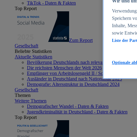
Wir und uns
TikTok - Daten & Fakten
Top Report
Verwendung g
Speichern vo
Inhalte, Mes
sowie Entwi
Zum Report
Liste der Par
Gesellschaft
Beliebte Statistiken
Aktuelle Statistiken
Bevölkerung Deutschlands nach relevanten Altersgrupp
Optionale ab
Die reichsten Menschen der Welt 2026
Empfänger von Arbeitslosengeld II / Sozialgeld / Bürge
Ausländer in Deutschland nach Nationalität 2025
Demografie: Altersstruktur in Deutschland 2024
Gesellschaft
Themen
Weitere Themen
Demografischer Wandel - Daten & Fakten
Jugendkriminalität in Deutschland - Daten & Fakten
Top Report