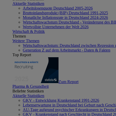
Aktuelle Statistiken
Arbeitslosenquote Deutschland 2005-2026
Bruttoinlandsprodukt (BIP) Deutschland 1991-2025
Monatliche Inflationsrate in Deutschland 2024-2026
Wirtschaftswachstum Deutschland - Veränderung des B
Wertvollste Unternehmen der Welt 2026
Wirtschaft & Politik
Themen
Weitere Themen
Wirtschaftswachstum: Deutschland zwischen Rezession 
Generation Z auf dem Arbeitsmarkt - Daten & Fakten
Top Report
Zum Report
Pharma & Gesundheit
Beliebte Statistiken
Aktuelle Statistiken
GKV - Entwicklung Krankenstand 1991-2026
Lebenserwartung in Deutschland bei Geburt nach Gesch
AU-Tage aufgrund psychischer Erkrankungen in Deutsc
GKV - Krankenstand nach Geschlecht in Deutschland 