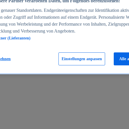
ere Partner verarbeiten Daten, um Folgendes bereitzustellen:
enauer Standortdaten. Endgeräteeigenschaften zur Identifikation aktiv
n oder Zugriff auf Informationen auf einem Endgerät. Personalisierte
sung von Werbeleistung und der Performance von Inhalten, Zielgruppe
cklung und Verbesserung von Angeboten.
tner (Lieferanten)
en 2024
lehnen
Einstellungen anpassen
Alle 
rgeld in Deutschland 2005-2025