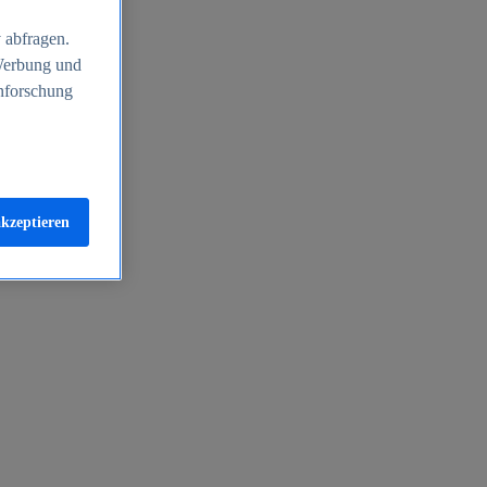
 abfragen.
 Werbung und
nforschung
akzeptieren