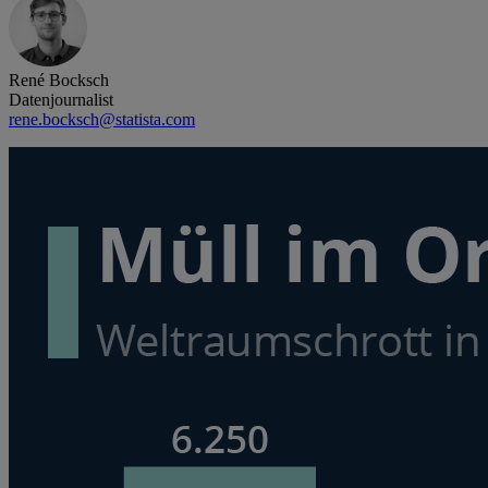
René Bocksch
Datenjournalist
rene.bocksch@statista.com