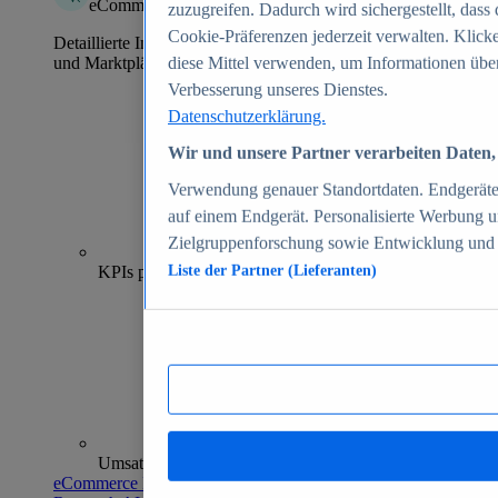
eCommerce Insights
zuzugreifen. Dadurch wird sichergestellt, dass 
Cookie-Präferenzen jederzeit verwalten. Klick
Detaillierte Informationen zu mehr als 39.000 Online-Shops
und Marktplätzen
diese Mittel verwenden, um Informationen über
Verbesserung unseres Dienstes.
Datenschutzerklärung.
Wir und unsere Partner verarbeiten Daten, 
Verwendung genauer Standortdaten. Endgeräteei
auf einem Endgerät. Personalisierte Werbung 
Zielgruppenforschung sowie Entwicklung und
70+
KPIs pro Shop
Liste der Partner (Lieferanten)
Umsatzanalysen und -prognosen
eCommerce Insights entdecken