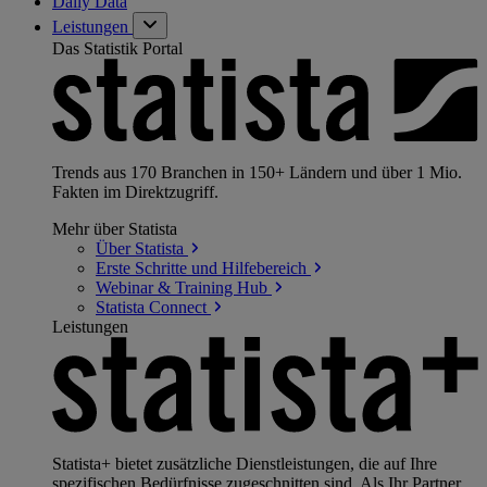
Daily Data
Leistungen
Das Statistik Portal
Trends aus 170 Branchen in 150+ Ländern und über 1 Mio.
Fakten im Direktzugriff.
Mehr über Statista
Über
Statista
Erste Schritte und
Hilfebereich
Webinar & Training
Hub
Statista
Connect
Leistungen
Statista+ bietet zusätzliche Dienstleistungen, die auf Ihre
spezifischen Bedürfnisse zugeschnitten sind. Als Ihr Partner