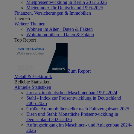
Mietpreisentwicklung in Berlin 2012-2026
Mietenindex für Deutschland 1995-2025
Finanzen, Versicherungen & Immobilien
Themen
Weitere Themen
Wohnen im Alter - Daten & Fakten
Wohnimmobilien – Daten & Fakten
Top Report
Zum Report
Metall & Elektronik
Beliebte Statistiken
Aktuelle Statistiken
Umsatz im deutschen Maschinenbau 1991-2024
Stahl - Index zur Preisentwicklung in Deutschland
2005-2025
Größte Automobilhersteller nach Fahrzeugabsatz 2025
Eisen und Stahl: Monatliche Preisentwicklung in
Deutschland 2025-2026
Auftragseingang im Maschinen- und Anlagenbau 2024-
2026