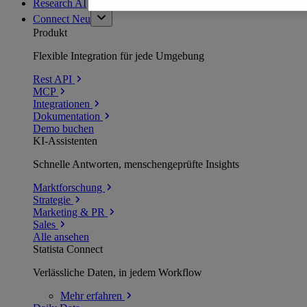
Research AI
Connect
Neu
Produkt
Flexible Integration für jede Umgebung
Rest API
MCP
Integrationen
Dokumentation
Demo buchen
KI-Assistenten
Schnelle Antworten, menschengeprüfte Insights
Marktforschung
Strategie
Marketing & PR
Sales
Alle ansehen
Statista Connect
Verlässliche Daten, in jedem Workflow
Mehr
erfahren