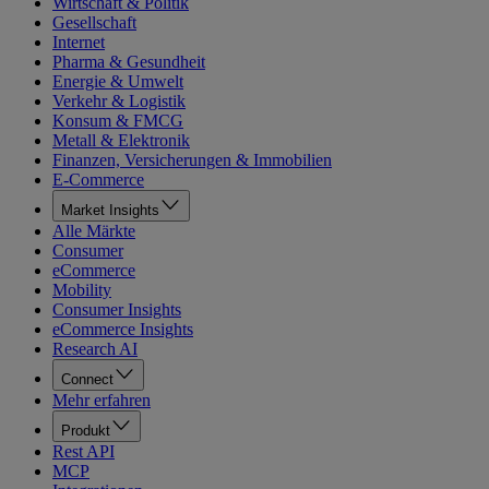
Wirtschaft & Politik
Gesellschaft
Internet
Pharma & Gesundheit
Energie & Umwelt
Verkehr & Logistik
Konsum & FMCG
Metall & Elektronik
Finanzen, Versicherungen & Immobilien
E-Commerce
Market Insights
Alle Märkte
Consumer
eCommerce
Mobility
Consumer Insights
eCommerce Insights
Research AI
Connect
Mehr erfahren
Produkt
Rest API
MCP