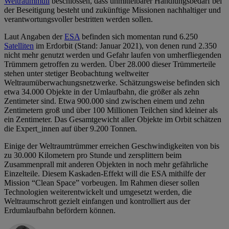
Weltraummüll
beschlossen, dass unmittelbarer Handlungsbedarf bei
der Beseitigung besteht und zukünftige Missionen nachhaltiger und
verantwortungsvoller bestritten werden sollen.
Laut Angaben der
ESA
befinden sich momentan rund 6.250
Satelliten
im Erdorbit (Stand: Januar 2021), von denen rund 2.350
nicht mehr genutzt werden und Gefahr laufen von umherfliegenden
Trümmern getroffen zu werden. Über 28.000 dieser Trümmerteile
stehen unter stetiger Beobachtung weltweiter
Weltraumüberwachungsnetzwerke. Schätzungsweise befinden sich
etwa 34.000 Objekte in der Umlaufbahn, die größer als zehn
Zentimeter sind. Etwa 900.000 sind zwischen einem und zehn
Zentimetern groß und über 100 Millionen Teilchen sind kleiner als
ein Zentimeter. Das Gesamtgewicht aller Objekte im Orbit schätzen
die Expert_innen auf über 9.200 Tonnen.
Einige der Weltraumtrümmer erreichen Geschwindigkeiten von bis
zu 30.000 Kilometern pro Stunde und zersplittern beim
Zusammenprall mit anderen Objekten in noch mehr gefährliche
Einzelteile. Diesem Kaskaden-Effekt will die ESA mithilfe der
Mission “Clean Space” vorbeugen. Im Rahmen dieser sollen
Technologien weiterentwickelt und umgesetzt werden, die
Weltraumschrott gezielt einfangen und kontrolliert aus der
Erdumlaufbahn befördern können.