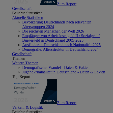
Zum Report
Gesellschaft
Beliebte Statistiken
Aktuelle Statistiken
Bevölkerung Deutschlands nach relevanten
Altersgruppen 2024
Die reichsten Menschen der Welt 2026
Empfänger von Arbeitslosengeld II / Sozialgeld /
Bürgergeld in Deutschland 2005-2025
Ausländer in Deutschland nach Nationalität 2025
Demografie: Altersstruktur in Deutschland 2024
Gesellschaft
Themen
Weitere Themen
Demografischer Wandel - Daten & Fakten
Jugendkriminalität in Deutschland - Daten & Fakten
Top Report
Zum Report
Verkehr & Logistik
Beliebte Statistiken