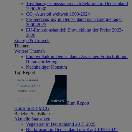
Treibhausgasemissionen nach Sektoren in Deutschland
1990-2030
CO₂-Ausstoß weltweit 1960-2024
Stromerzeugung in Deutschland nach Energieträger
2000-2025
EU-Emissionshandel: Entwicklung der Preise 2023-
2026
Energie & Umwelt
Themen
Weitere Themen
Photovoltaik in Deutschland: Zwischen Fortschritt und
Herausforderung
Nachhaltiger Konsum
Top Report
Zum Report
Konsum & FMCG
Beliebte Statistiken
Aktuelle Statistiken
Vegetarier in Deutschland 2015-2025
Bierkonsum in Deutschland pro Kopf 1950-2025