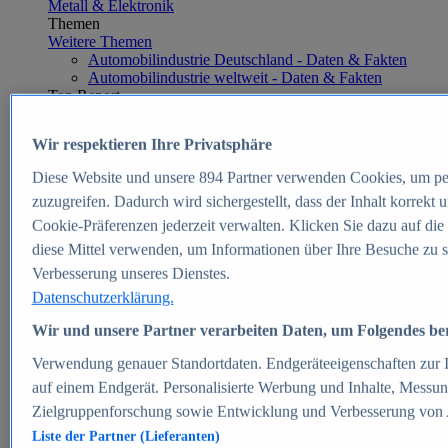
Metall & Elektronik
Themen
Weitere Themen
Automobilindustrie Deutschland - Daten & Fakten
Automobilindustrie weltweit - Daten & Fakten
Top Report
Wir respektieren Ihre Privatsphäre
Diese Website und unsere
894
Partner verwenden Cookies, um pe
Zum Report
zuzugreifen. Dadurch wird sichergestellt, dass der Inhalt korrekt
E-commerce
Cookie-Präferenzen jederzeit verwalten. Klicken Sie dazu auf die
Beliebte Statistiken
diese Mittel verwenden, um Informationen über Ihre Besuche zu s
Aktuelle Statistiken
E-Commerce - Entwicklung des Umsatzes in
Verbesserung unseres Dienstes.
Deutschland 1999-2025
Datenschutzerklärung.
Umsatz von Amazon in Deutschland und weltweit
2010-2025
Wir und unsere Partner verarbeiten Daten, um Folgendes bere
B2C-E-Commerce: Top-50 Online Shops in
Deutschland 2024
Verwendung genauer Standortdaten. Endgeräteeigenschaften zur Id
Marktanteile von Online-Zahlungsverfahren in
auf einem Endgerät. Personalisierte Werbung und Inhalte, Messu
Deutschland 2024
Zielgruppenforschung sowie Entwicklung und Verbesserung von
Umsatzstarke Warengruppen im Online-Handel in
Deutschland 2023-2025
Liste der Partner (Lieferanten)