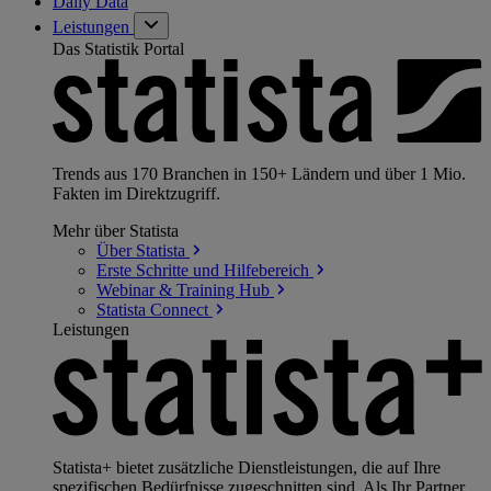
Daily Data
Leistungen
Das Statistik Portal
Trends aus 170 Branchen in 150+ Ländern und über 1 Mio.
Fakten im Direktzugriff.
Mehr über Statista
Über
Statista
Erste Schritte und
Hilfebereich
Webinar & Training
Hub
Statista
Connect
Leistungen
Statista+ bietet zusätzliche Dienstleistungen, die auf Ihre
spezifischen Bedürfnisse zugeschnitten sind. Als Ihr Partner