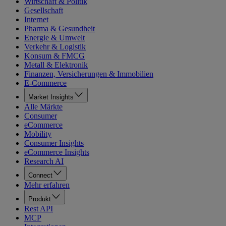
Wirtschaft & Politik
Gesellschaft
Internet
Pharma & Gesundheit
Energie & Umwelt
Verkehr & Logistik
Konsum & FMCG
Metall & Elektronik
Finanzen, Versicherungen & Immobilien
E-Commerce
Market Insights
Alle Märkte
Consumer
eCommerce
Mobility
Consumer Insights
eCommerce Insights
Research AI
Connect
Mehr erfahren
Produkt
Rest API
MCP