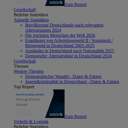
Zum Report
Gesellschaft
Beliebte Statistiken
Aktuelle Statistiken
Bevölkerung Deutschlands nach relevanten
Altersgruppen 2024
Die reichsten Menschen der Welt 2026
Empfänger von Arbeitslosengeld II / Sozialgeld /
Bürgergeld in Deutschland 2005-2025
Ausländer in Deutschland nach Nationalität 2025
Demografie: Altersstruktur in Deutschland 2024
Gesellschaft
Themen
Weitere Themen
Demografischer Wandel - Daten & Fakten
Jugendkriminalität in Deutschland - Daten & Fakten
Top Report
Zum Report
Verkehr & Logistik
Beliebte Statistiken