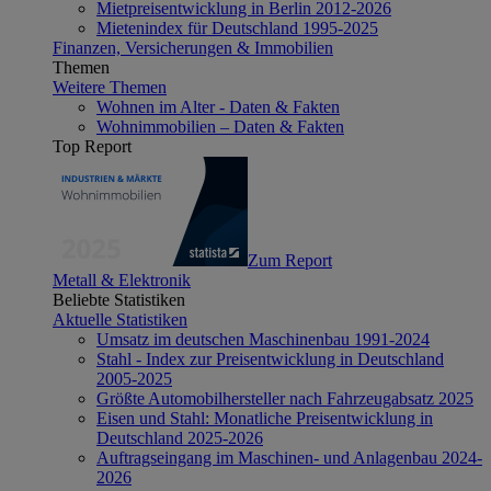
Mietpreisentwicklung in Berlin 2012-2026
Mietenindex für Deutschland 1995-2025
Finanzen, Versicherungen & Immobilien
Themen
Weitere Themen
Wohnen im Alter - Daten & Fakten
Wohnimmobilien – Daten & Fakten
Top Report
Zum Report
Metall & Elektronik
Beliebte Statistiken
Aktuelle Statistiken
Umsatz im deutschen Maschinenbau 1991-2024
Stahl - Index zur Preisentwicklung in Deutschland
2005-2025
Größte Automobilhersteller nach Fahrzeugabsatz 2025
Eisen und Stahl: Monatliche Preisentwicklung in
Deutschland 2025-2026
Auftragseingang im Maschinen- und Anlagenbau 2024-
2026