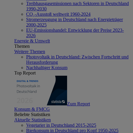
Treibhausgasemissionen nach Sektoren in Deutschland
1990-2030
CO₂-Ausstoß weltweit 1960-2024
Stromerzeugung in Deutschland nach Energieträger
2000-2025
EU-Emissionshandel: Entwicklung der Preise 2023-
2026
Energie & Umwelt
Themen
Weitere Themen
Photovoltaik in Deutschland: Zwischen Fortschritt und
Herausforderung
Nachhaltiger Konsum
Top Report
Zum Report
Konsum & FMCG
Beliebte Statistiken
Aktuelle Statistiken
Vegetarier in Deutschland 2015-2025
Bierkonsum in Deutschland pro Kopf 1950-2025