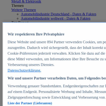
Metall & Elektronik
Themen
Weitere Themen
Automobilindustrie Deutschland - Daten & Fakten
Automobilindustrie weltweit - Daten & Fakten
Top Report
Wir respektieren Ihre Privatsphäre
Diese Website und unsere
894
Partner verwenden Cookies, um pe
Zum Report
zuzugreifen. Dadurch wird sichergestellt, dass der Inhalt korrekt
E-commerce
Cookie-Präferenzen jederzeit verwalten. Klicken Sie dazu auf die
Beliebte Statistiken
diese Mittel verwenden, um Informationen über Ihre Besuche zu s
Aktuelle Statistiken
E-Commerce - Entwicklung des Umsatzes in
Verbesserung unseres Dienstes.
Deutschland 1999-2025
Datenschutzerklärung.
Umsatz von Amazon in Deutschland und weltweit
2010-2025
Wir und unsere Partner verarbeiten Daten, um Folgendes bere
B2C-E-Commerce: Top-50 Online Shops in
Deutschland 2024
Verwendung genauer Standortdaten. Endgeräteeigenschaften zur Id
Marktanteile von Online-Zahlungsverfahren in
auf einem Endgerät. Personalisierte Werbung und Inhalte, Messu
Deutschland 2024
Zielgruppenforschung sowie Entwicklung und Verbesserung von
Umsatzstarke Warengruppen im Online-Handel in
Deutschland 2023-2025
Liste der Partner (Lieferanten)