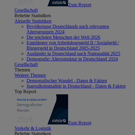
Zum Report
Gesellschaft
Beliebte Statistiken
Aktuelle Statistiken
Bevölkerung Deutschlands nach relevanten
Altersgruppen 2024
Die reichsten Menschen der Welt 2026
Empfänger von Arbeitslosengeld II / Sozialgeld /
Bürgergeld in Deutschland 2005-2025
Ausländer in Deutschland nach Nationalität 2025
Demografie: Altersstruktur in Deutschland 2024
Gesellschaft
Themen
Weitere Themen
Demografischer Wandel - Daten & Fakten
Jugendkriminalität in Deutschland - Daten & Fakten
Top Report
Zum Report
Verkehr & Logistik
Beliebte Statistiken