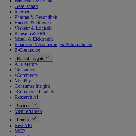
Wirtschaft & Politik
Gesellschaft
Internet
Pharma & Gesundheit
Energie & Umwelt
Verkehr & Logistik
Konsum & FMCG
Metall & Elektronik
Finanzen, Versicherungen & Immobilien
E-Commerce
Market Insights
Alle Märkte
Consumer
eCommerce
Mobility
Consumer Insights
eCommerce Insights
Research AI
Connect
Mehr erfahren
Produkt
Rest API
MCP