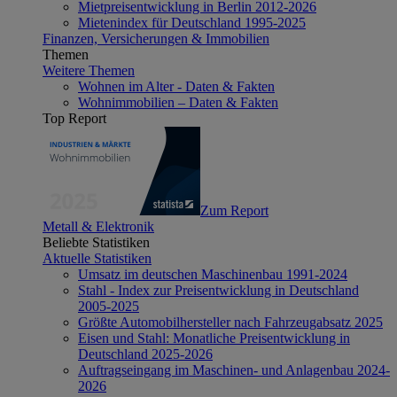
Mietpreisentwicklung in Berlin 2012-2026
Mietenindex für Deutschland 1995-2025
Finanzen, Versicherungen & Immobilien
Themen
Weitere Themen
Wohnen im Alter - Daten & Fakten
Wohnimmobilien – Daten & Fakten
Top Report
Zum Report
Metall & Elektronik
Beliebte Statistiken
Aktuelle Statistiken
Umsatz im deutschen Maschinenbau 1991-2024
Stahl - Index zur Preisentwicklung in Deutschland
2005-2025
Größte Automobilhersteller nach Fahrzeugabsatz 2025
Eisen und Stahl: Monatliche Preisentwicklung in
Deutschland 2025-2026
Auftragseingang im Maschinen- und Anlagenbau 2024-
2026