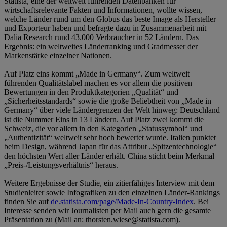
Statista, eine der weltweit führenden Datenbanken für
wirtschaftsrelevante Fakten und Informationen, wollte wissen,
welche Länder rund um den Globus das beste Image als Hersteller
und Exporteur haben und befragte dazu in Zusammenarbeit mit
Dalia Research rund 43.000 Verbraucher in 52 Ländern. Das
Ergebnis: ein weltweites Länderranking und Gradmesser der
Markenstärke einzelner Nationen.
Auf Platz eins kommt „Made in Germany“. Zum weltweit
führenden Qualitätslabel machen es vor allem die positiven
Bewertungen in den Produktkategorien „Qualität“ und
„Sicherheitsstandards“ sowie die große Beliebtheit von „Made in
Germany“ über viele Ländergrenzen der Welt hinweg: Deutschland
ist die Nummer Eins in 13 Ländern. Auf Platz zwei kommt die
Schweiz, die vor allem in den Kategorien „Statussymbol“ und
„Authentizität“ weltweit sehr hoch bewertet wurde. Italien punktet
beim Design, während Japan für das Attribut „Spitzentechnologie“
den höchsten Wert aller Länder erhält. China sticht beim Merkmal
„Preis-/Leistungsverhältnis“ heraus.
Weitere Ergebnisse der Studie, ein zitierfähiges Interview mit dem
Studienleiter sowie Infografiken zu den einzelnen Länder-Rankings
finden Sie auf
de.statista.com/page/Made-In-Country-Index
. Bei
Interesse senden wir Journalisten per Mail auch gern die gesamte
Präsentation zu (Mail an: thorsten.wiese@statista.com).