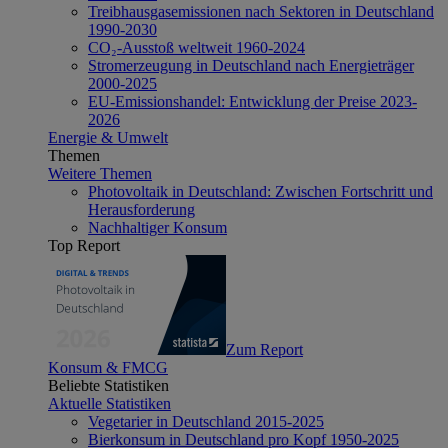
Treibhausgasemissionen nach Sektoren in Deutschland
1990-2030
CO₂-Ausstoß weltweit 1960-2024
Stromerzeugung in Deutschland nach Energieträger
2000-2025
EU-Emissionshandel: Entwicklung der Preise 2023-
2026
Energie & Umwelt
Themen
Weitere Themen
Photovoltaik in Deutschland: Zwischen Fortschritt und
Herausforderung
Nachhaltiger Konsum
Top Report
Zum Report
Konsum & FMCG
Beliebte Statistiken
Aktuelle Statistiken
Vegetarier in Deutschland 2015-2025
Bierkonsum in Deutschland pro Kopf 1950-2025