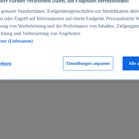
ere Partner verarbeiten Daten, um Folgendes bereitzustellen:
enauer Standortdaten. Endgeräteeigenschaften zur Identifikation aktiv
n oder Zugriff auf Informationen auf einem Endgerät. Personalisierte
sung von Werbeleistung und der Performance von Inhalten, Zielgruppe
cklung und Verbesserung von Angeboten.
tner (Lieferanten)
en 2024
lehnen
Einstellungen anpassen
Alle 
rgeld in Deutschland 2005-2025