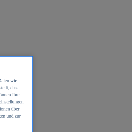
Daten wie
ellt, dass
können Ihre
einstellungen
ionen über
ken und zur