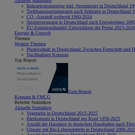
Aktuelle Statistiken
Industriestrompreise inkl. Stromsteuer in Deutschland 1
Treibhausgasemissionen nach Sektoren in Deutschland 
CO₂-Ausstoß weltweit 1960-2024
Stromerzeugung in Deutschland nach Energieträger 200
EU-Emissionshandel: Entwicklung der Preise 2023-202
Energie & Umwelt
Themen
Weitere Themen
Photovoltaik in Deutschland: Zwischen Fortschritt und 
Nachhaltiger Konsum
Top Report
Zum Report
Konsum & FMCG
Beliebte Statistiken
Aktuelle Statistiken
Vegetarier in Deutschland 2015-2025
Bierkonsum in Deutschland pro Kopf 1950-2025
Anzahl der Haustiere in deutschen Haushalten nach Tier
Umsatz mit Bio-Lebensmitteln in Deutschland 2000-202
Anzahl der Veganer in Deutschland 2015-2025