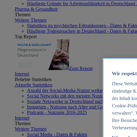
Häufigste Gründe für Arbeitsunfähigkeit in Deutschland
Pharma & Gesundheit
Themen
Weitere Themen
Statistiken zu psychischen Erkrankungen - Daten & Fakt
Häufigste Todesursachen in Deutschland - Daten & Fakt
Top Report
Zum Report
Wir respekt
Internet
Beliebte Statistiken
Diese Websi
Aktuelle Statistiken
Anzahl der Social-Media-Nutzer weltweit 2012-2025
eindeutige K
Social Networks mit den meisten Nutzern weltweit 2025
der Inhalt k
Soziale Netzwerke in Deutschland nach Generationen 2
Cookie-Präfe
Instagram - Nutzung nach Alter und Geschlecht in Deut
Podcasts - Nutzung 2016-2025
verwalten“. 
Internet
Ihre Besuche
Themen
Verbesserung
Weitere Themen
Social Media - Daten & Fakten