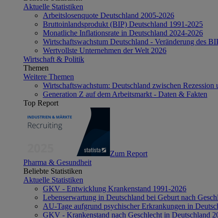
Aktuelle Statistiken
Arbeitslosenquote Deutschland 2005-2026
Bruttoinlandsprodukt (BIP) Deutschland 1991-2025
Monatliche Inflationsrate in Deutschland 2024-2026
Wirtschaftswachstum Deutschland - Veränderung des B
Wertvollste Unternehmen der Welt 2026
Wirtschaft & Politik
Themen
Weitere Themen
Wirtschaftswachstum: Deutschland zwischen Rezession 
Generation Z auf dem Arbeitsmarkt - Daten & Fakten
Top Report
Zum Report
Pharma & Gesundheit
Beliebte Statistiken
Aktuelle Statistiken
GKV - Entwicklung Krankenstand 1991-2026
Lebenserwartung in Deutschland bei Geburt nach Gesch
AU-Tage aufgrund psychischer Erkrankungen in Deutsc
GKV - Krankenstand nach Geschlecht in Deutschland 