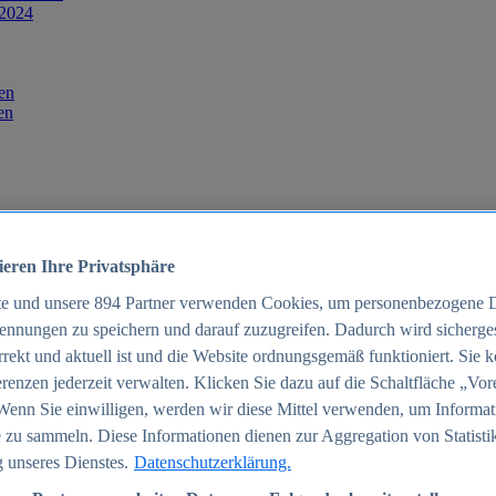
 2024
en
en
ieren Ihre Privatsphäre
te und unsere
894
Partner verwenden Cookies, um personenbezogene 
ennungen zu speichern und darauf zuzugreifen. Dadurch wird sichergest
orrekt und aktuell ist und die Website ordnungsgemäß funktioniert. Sie 
025
renzen jederzeit verwalten. Klicken Sie dazu auf die Schaltfläche „Vor
schland 2025
Wenn Sie einwilligen, werden wir diese Mittel verwenden, um Informat
 zu sammeln. Diese Informationen dienen zur Aggregation von Statisti
 unseres Dienstes.
Datenschutzerklärung.