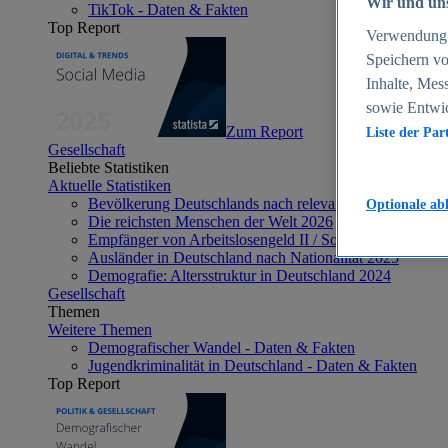
Wir und uns
TikTok - Daten & Fakten
Top Report
Verwendung g
Speichern vo
Inhalte, Mes
sowie Entwi
Zum Report
Liste der Par
Gesellschaft
Beliebte Statistiken
Aktuelle Statistiken
Bevölkerung Deutschlands nach relevanten Altersgrupp
Optionale ab
Die reichsten Menschen der Welt 2026
Empfänger von Arbeitslosengeld II / Sozialgeld / Bürge
Ausländer in Deutschland nach Nationalität 2025
Demografie: Altersstruktur in Deutschland 2024
Gesellschaft
Themen
Weitere Themen
Demografischer Wandel - Daten & Fakten
Jugendkriminalität in Deutschland - Daten & Fakten
Top Report