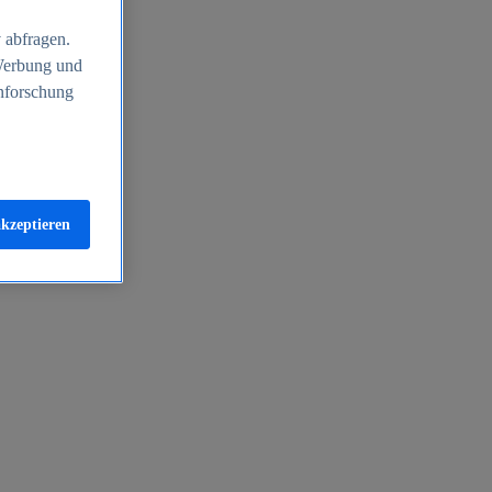
 abfragen.
 Werbung und
nforschung
akzeptieren