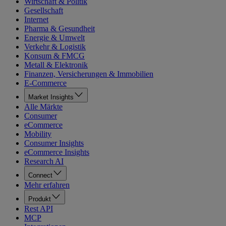
Wirtschaft & Politik
Gesellschaft
Internet
Pharma & Gesundheit
Energie & Umwelt
Verkehr & Logistik
Konsum & FMCG
Metall & Elektronik
Finanzen, Versicherungen & Immobilien
E-Commerce
Market Insights
Alle Märkte
Consumer
eCommerce
Mobility
Consumer Insights
eCommerce Insights
Research AI
Connect
Mehr erfahren
Produkt
Rest API
MCP