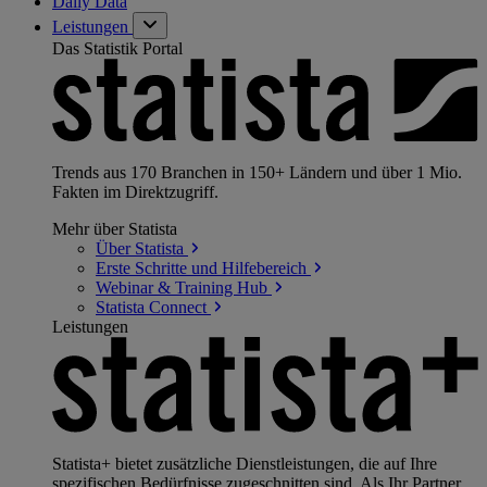
Daily Data
Leistungen
Das Statistik Portal
Trends aus 170 Branchen in 150+ Ländern und über 1 Mio.
Fakten im Direktzugriff.
Mehr über Statista
Über
Statista
Erste Schritte und
Hilfebereich
Webinar & Training
Hub
Statista
Connect
Leistungen
Statista+ bietet zusätzliche Dienstleistungen, die auf Ihre
spezifischen Bedürfnisse zugeschnitten sind. Als Ihr Partner