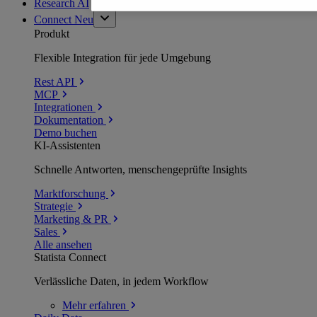
Research AI
Connect
Neu
Produkt
Flexible Integration für jede Umgebung
Rest API
MCP
Integrationen
Dokumentation
Demo buchen
KI-Assistenten
Schnelle Antworten, menschengeprüfte Insights
Marktforschung
Strategie
Marketing & PR
Sales
Alle ansehen
Statista Connect
Verlässliche Daten, in jedem Workflow
Mehr
erfahren