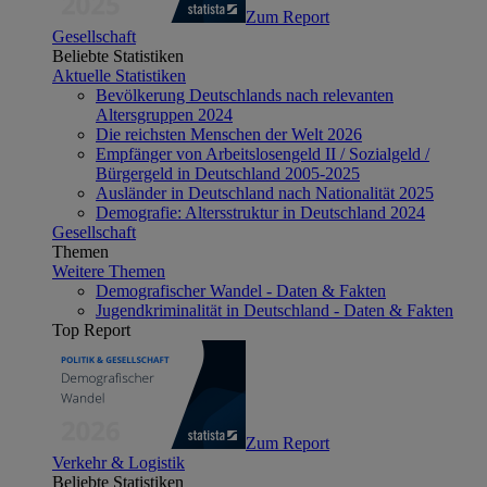
Zum Report
Gesellschaft
Beliebte Statistiken
Aktuelle Statistiken
Bevölkerung Deutschlands nach relevanten
Altersgruppen 2024
Die reichsten Menschen der Welt 2026
Empfänger von Arbeitslosengeld II / Sozialgeld /
Bürgergeld in Deutschland 2005-2025
Ausländer in Deutschland nach Nationalität 2025
Demografie: Altersstruktur in Deutschland 2024
Gesellschaft
Themen
Weitere Themen
Demografischer Wandel - Daten & Fakten
Jugendkriminalität in Deutschland - Daten & Fakten
Top Report
Zum Report
Verkehr & Logistik
Beliebte Statistiken