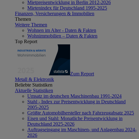
Mietpreisentwicklung in Berlin 2012-2026
Mietenindex für Deutschland 1995-2025
Finanzen, Versicherungen & Immobilien
Themen
Weitere Themen
Wohnen im Alter - Daten & Fakten
Wohnimmobilien – Daten & Fakten
Top Report
Zum Report
Metall & Elektronik
Beliebte Statistiken
Aktuelle Statistiken
Umsatz im deutschen Maschinenbau 1991-2024
Stahl - Index zur Preisentwicklung in Deutschland
2005-2025
Größte Automobilhersteller nach Fahrzeugabsatz 2025
Eisen und Stahl: Monatliche Preisentwicklung in
Deutschland 2025-2026
Auftragseingang im Maschinen- und Anlagenbau 2024-
2026