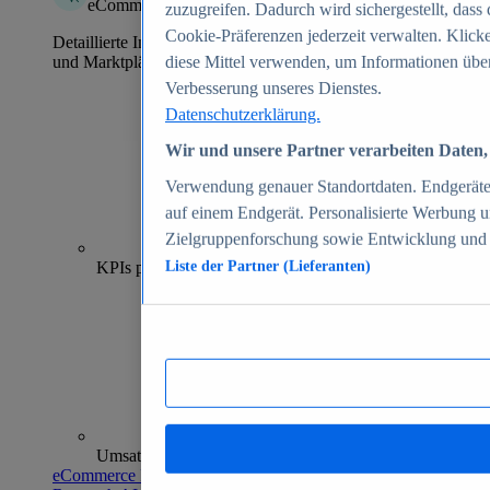
eCommerce Insights
zuzugreifen. Dadurch wird sichergestellt, dass 
Cookie-Präferenzen jederzeit verwalten. Klick
Detaillierte Informationen zu mehr als 39.000 Online-Shops
und Marktplätzen
diese Mittel verwenden, um Informationen über
Verbesserung unseres Dienstes.
Datenschutzerklärung.
Wir und unsere Partner verarbeiten Daten, 
Verwendung genauer Standortdaten. Endgeräteei
auf einem Endgerät. Personalisierte Werbung 
Zielgruppenforschung sowie Entwicklung und
70+
KPIs pro Shop
Liste der Partner (Lieferanten)
Umsatzanalysen und -prognosen
eCommerce Insights entdecken