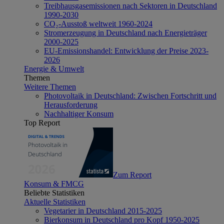
Treibhausgasemissionen nach Sektoren in Deutschland
1990-2030
CO₂-Ausstoß weltweit 1960-2024
Stromerzeugung in Deutschland nach Energieträger
2000-2025
EU-Emissionshandel: Entwicklung der Preise 2023-
2026
Energie & Umwelt
Themen
Weitere Themen
Photovoltaik in Deutschland: Zwischen Fortschritt und
Herausforderung
Nachhaltiger Konsum
Top Report
Zum Report
Konsum & FMCG
Beliebte Statistiken
Aktuelle Statistiken
Vegetarier in Deutschland 2015-2025
Bierkonsum in Deutschland pro Kopf 1950-2025