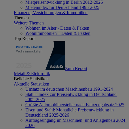
Mietpreisentwicklung in Berlin 2012-2026
Mietenindex für Deutschland 1995-2025
Finanzen, Versicherungen & Immobilien
Themen
Weitere Themen
Wohnen im Alter - Daten & Fakten
Wohnimmobilien – Daten & Fakten
Top Report
Zum Report
Metall & Elektronik
Beliebte Statistiken
Aktuelle Statistiken
Umsatz im deutschen Maschinenbau 1991-2024
Stahl - Index zur Preisentwicklung in Deutschland
2005-2025
Größte Automobilhersteller nach Fahrzeugabsatz 2025
Eisen und Stahl: Monatliche Preisentwicklung in
Deutschland 2025-2026
Auftragseingang im Maschinen- und Anlagenbau 2024-
2026