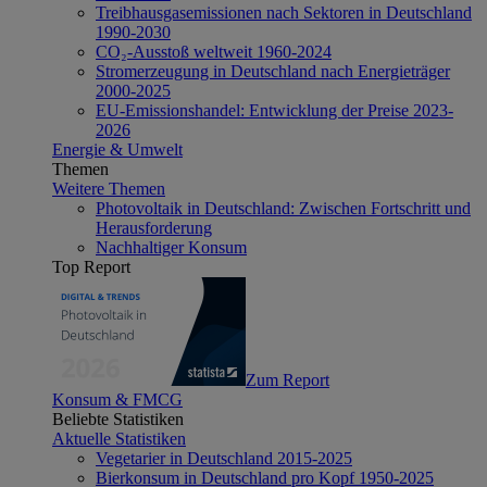
Treibhausgasemissionen nach Sektoren in Deutschland
1990-2030
CO₂-Ausstoß weltweit 1960-2024
Stromerzeugung in Deutschland nach Energieträger
2000-2025
EU-Emissionshandel: Entwicklung der Preise 2023-
2026
Energie & Umwelt
Themen
Weitere Themen
Photovoltaik in Deutschland: Zwischen Fortschritt und
Herausforderung
Nachhaltiger Konsum
Top Report
Zum Report
Konsum & FMCG
Beliebte Statistiken
Aktuelle Statistiken
Vegetarier in Deutschland 2015-2025
Bierkonsum in Deutschland pro Kopf 1950-2025