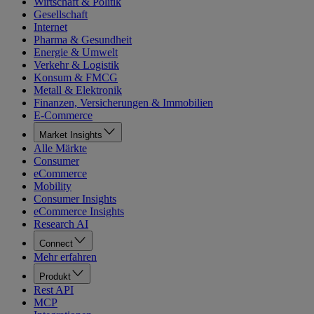
Wirtschaft & Politik
Gesellschaft
Internet
Pharma & Gesundheit
Energie & Umwelt
Verkehr & Logistik
Konsum & FMCG
Metall & Elektronik
Finanzen, Versicherungen & Immobilien
E-Commerce
Market Insights
Alle Märkte
Consumer
eCommerce
Mobility
Consumer Insights
eCommerce Insights
Research AI
Connect
Mehr erfahren
Produkt
Rest API
MCP