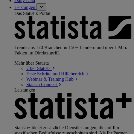
Daily Data
Leistungen
Das Statistik Portal
Trends aus 170 Branchen in 150+ Ländern und über 1 Mio.
Fakten im Direktzugriff.
Mehr über Statista
Über
Statista
Erste Schritte und
Hilfebereich
Webinar & Training
Hub
Statista
Connect
Leistungen
Statista+ bietet zusätzliche Dienstleistungen, die auf Ihre
spezifischen Bedürfnisse zugeschnitten sind. Als Ihr Partner