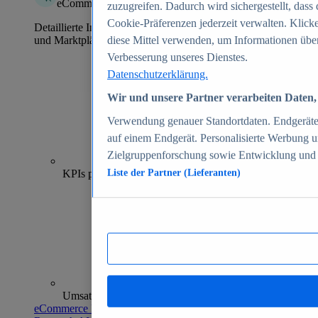
eCommerce Insights
zuzugreifen. Dadurch wird sichergestellt, dass 
Cookie-Präferenzen jederzeit verwalten. Klick
Detaillierte Informationen zu mehr als 39.000 Online-Shops
und Marktplätzen
diese Mittel verwenden, um Informationen über
Verbesserung unseres Dienstes.
Datenschutzerklärung.
Wir und unsere Partner verarbeiten Daten, 
Verwendung genauer Standortdaten. Endgeräteei
auf einem Endgerät. Personalisierte Werbung 
Zielgruppenforschung sowie Entwicklung und
70+
KPIs pro Shop
Liste der Partner (Lieferanten)
Umsatzanalysen und -prognosen
eCommerce Insights entdecken