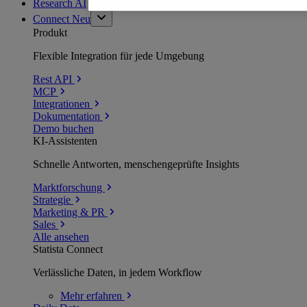
Research AI
Connect
Neu
Produkt
Flexible Integration für jede Umgebung
Rest API
MCP
Integrationen
Dokumentation
Demo buchen
KI-Assistenten
Schnelle Antworten, menschengeprüfte Insights
Marktforschung
Strategie
Marketing & PR
Sales
Alle ansehen
Statista Connect
Verlässliche Daten, in jedem Workflow
Mehr
erfahren