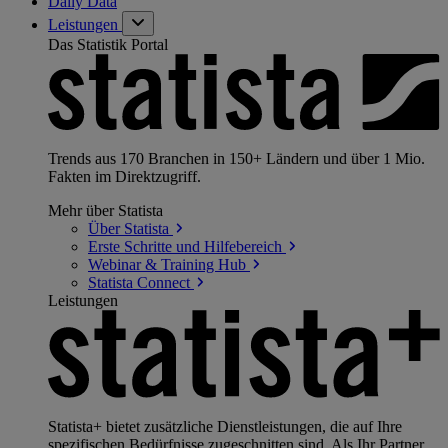
Daily Data
Leistungen
Das Statistik Portal
Trends aus 170 Branchen in 150+ Ländern und über 1 Mio.
Fakten im Direktzugriff.
Mehr über Statista
Über
Statista
Erste Schritte und
Hilfebereich
Webinar & Training
Hub
Statista
Connect
Leistungen
Statista+ bietet zusätzliche Dienstleistungen, die auf Ihre
spezifischen Bedürfnisse zugeschnitten sind. Als Ihr Partner