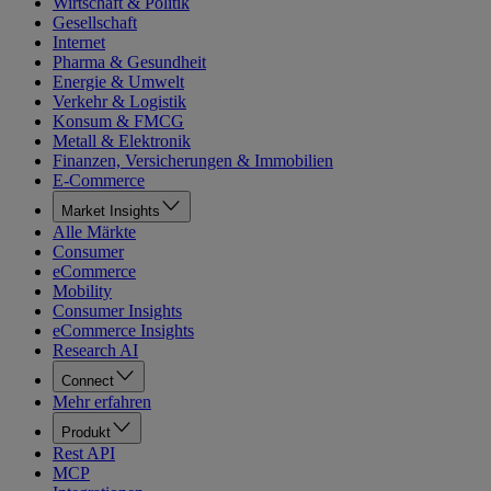
Wirtschaft & Politik
Gesellschaft
Internet
Pharma & Gesundheit
Energie & Umwelt
Verkehr & Logistik
Konsum & FMCG
Metall & Elektronik
Finanzen, Versicherungen & Immobilien
E-Commerce
Market Insights
Alle Märkte
Consumer
eCommerce
Mobility
Consumer Insights
eCommerce Insights
Research AI
Connect
Mehr erfahren
Produkt
Rest API
MCP