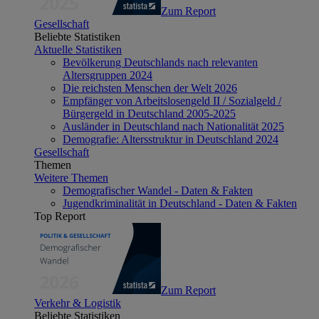
Zum Report
Gesellschaft
Beliebte Statistiken
Aktuelle Statistiken
Bevölkerung Deutschlands nach relevanten
Altersgruppen 2024
Die reichsten Menschen der Welt 2026
Empfänger von Arbeitslosengeld II / Sozialgeld /
Bürgergeld in Deutschland 2005-2025
Ausländer in Deutschland nach Nationalität 2025
Demografie: Altersstruktur in Deutschland 2024
Gesellschaft
Themen
Weitere Themen
Demografischer Wandel - Daten & Fakten
Jugendkriminalität in Deutschland - Daten & Fakten
Top Report
Zum Report
Verkehr & Logistik
Beliebte Statistiken