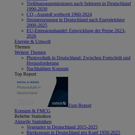
Treibhausgasemissionen nach Sektoren in Deutschland
1990-2030
CO₂-Ausstoß weltweit 1960-2024
Stromerzeugung in Deutschland nach Energieträger
2000-2025
EU-Emissionshandel: Entwicklung der Preise 2023-
2026
Energie & Umwelt
Themen
Weitere Themen
Photovoltaik in Deutschland: Zwischen Fortschritt und
Herausforderung
Nachhaltiger Konsum
Top Report
Zum Report
Konsum & FMCG
Beliebte Statistiken
Aktuelle Statistiken
Vegetarier in Deutschland 2015-2025
Bierkonsum in Deutschland pro Kopf 1950-2025