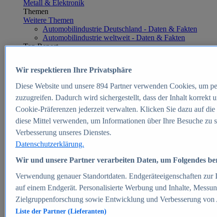
Metall & Elektronik
Themen
Weitere Themen
Automobilindustrie Deutschland - Daten & Fakten
Automobilindustrie weltweit - Daten & Fakten
Top Report
Wir respektieren Ihre Privatsphäre
Diese Website und unsere
894
Partner verwenden Cookies, um pe
Zum Report
zuzugreifen. Dadurch wird sichergestellt, dass der Inhalt korrekt
E-commerce
Cookie-Präferenzen jederzeit verwalten. Klicken Sie dazu auf die
Beliebte Statistiken
diese Mittel verwenden, um Informationen über Ihre Besuche zu s
Aktuelle Statistiken
E-Commerce - Entwicklung des Umsatzes in
Verbesserung unseres Dienstes.
Deutschland 1999-2025
Datenschutzerklärung.
Umsatz von Amazon in Deutschland und weltweit
2010-2025
Wir und unsere Partner verarbeiten Daten, um Folgendes bere
B2C-E-Commerce: Top-50 Online Shops in
Deutschland 2024
Verwendung genauer Standortdaten. Endgeräteeigenschaften zur Id
Marktanteile von Online-Zahlungsverfahren in
auf einem Endgerät. Personalisierte Werbung und Inhalte, Messu
Deutschland 2024
Zielgruppenforschung sowie Entwicklung und Verbesserung von
Umsatzstarke Warengruppen im Online-Handel in
Deutschland 2023-2025
Liste der Partner (Lieferanten)