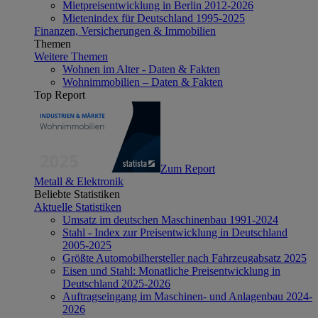
Mietpreisentwicklung in Berlin 2012-2026
Mietenindex für Deutschland 1995-2025
Finanzen, Versicherungen & Immobilien
Themen
Weitere Themen
Wohnen im Alter - Daten & Fakten
Wohnimmobilien – Daten & Fakten
Top Report
Zum Report
Metall & Elektronik
Beliebte Statistiken
Aktuelle Statistiken
Umsatz im deutschen Maschinenbau 1991-2024
Stahl - Index zur Preisentwicklung in Deutschland
2005-2025
Größte Automobilhersteller nach Fahrzeugabsatz 2025
Eisen und Stahl: Monatliche Preisentwicklung in
Deutschland 2025-2026
Auftragseingang im Maschinen- und Anlagenbau 2024-
2026