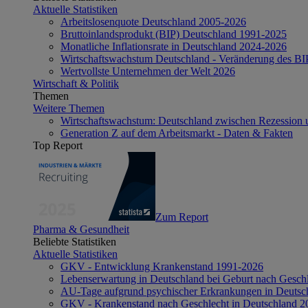
Aktuelle Statistiken
Arbeitslosenquote Deutschland 2005-2026
Bruttoinlandsprodukt (BIP) Deutschland 1991-2025
Monatliche Inflationsrate in Deutschland 2024-2026
Wirtschaftswachstum Deutschland - Veränderung des B
Wertvollste Unternehmen der Welt 2026
Wirtschaft & Politik
Themen
Weitere Themen
Wirtschaftswachstum: Deutschland zwischen Rezession 
Generation Z auf dem Arbeitsmarkt - Daten & Fakten
Top Report
Zum Report
Pharma & Gesundheit
Beliebte Statistiken
Aktuelle Statistiken
GKV - Entwicklung Krankenstand 1991-2026
Lebenserwartung in Deutschland bei Geburt nach Gesch
AU-Tage aufgrund psychischer Erkrankungen in Deutsc
GKV - Krankenstand nach Geschlecht in Deutschland 