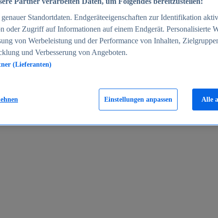
ere Partner verarbeiten Daten, um Folgendes bereitzustellen:
enauer Standortdaten. Endgeräteeigenschaften zur Identifikation aktiv
n oder Zugriff auf Informationen auf einem Endgerät. Personalisierte
sung von Werbeleistung und der Performance von Inhalten, Zielgruppe
cklung und Verbesserung von Angeboten.
tner (Lieferanten)
en 2024
lehnen
Einstellungen anpassen
Alle 
rgeld in Deutschland 2005-2025