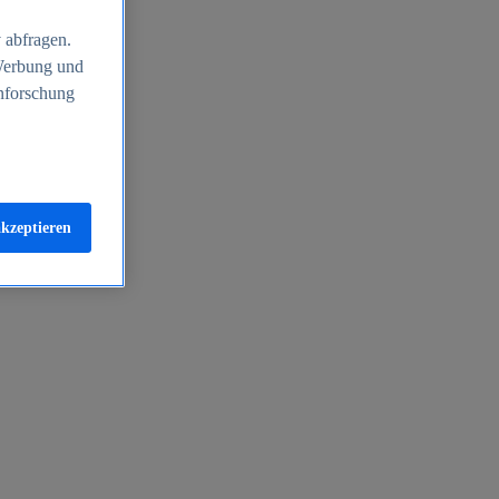
 abfragen.
 Werbung und
nforschung
akzeptieren