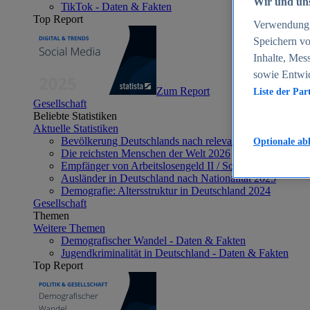
Wir und uns
TikTok - Daten & Fakten
Top Report
Verwendung g
Speichern vo
Inhalte, Mes
sowie Entwi
Zum Report
Liste der Par
Gesellschaft
Beliebte Statistiken
Aktuelle Statistiken
Bevölkerung Deutschlands nach relevanten Altersgrupp
Optionale ab
Die reichsten Menschen der Welt 2026
Empfänger von Arbeitslosengeld II / Sozialgeld / Bürge
Ausländer in Deutschland nach Nationalität 2025
Demografie: Altersstruktur in Deutschland 2024
Gesellschaft
Themen
Weitere Themen
Demografischer Wandel - Daten & Fakten
Jugendkriminalität in Deutschland - Daten & Fakten
Top Report