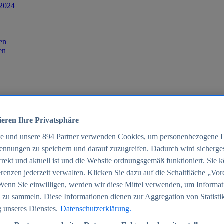
 2024
en
en
ieren Ihre Privatsphäre
te und unsere
894
Partner verwenden Cookies, um personenbezogene 
ennungen zu speichern und darauf zuzugreifen. Dadurch wird sichergest
orrekt und aktuell ist und die Website ordnungsgemäß funktioniert. Sie 
025
renzen jederzeit verwalten. Klicken Sie dazu auf die Schaltfläche „Vor
schland 2025
Wenn Sie einwilligen, werden wir diese Mittel verwenden, um Informat
 zu sammeln. Diese Informationen dienen zur Aggregation von Statisti
 unseres Dienstes.
Datenschutzerklärung.