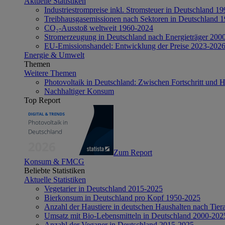
Aktuelle Statistiken
Industriestrompreise inkl. Stromsteuer in Deutschland 1
Treibhausgasemissionen nach Sektoren in Deutschland 
CO₂-Ausstoß weltweit 1960-2024
Stromerzeugung in Deutschland nach Energieträger 200
EU-Emissionshandel: Entwicklung der Preise 2023-202
Energie & Umwelt
Themen
Weitere Themen
Photovoltaik in Deutschland: Zwischen Fortschritt und 
Nachhaltiger Konsum
Top Report
Zum Report
Konsum & FMCG
Beliebte Statistiken
Aktuelle Statistiken
Vegetarier in Deutschland 2015-2025
Bierkonsum in Deutschland pro Kopf 1950-2025
Anzahl der Haustiere in deutschen Haushalten nach Tier
Umsatz mit Bio-Lebensmitteln in Deutschland 2000-202
Anzahl der Veganer in Deutschland 2015-2025