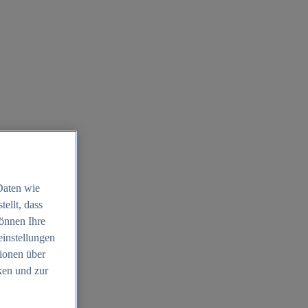
Daten wie
ellt, dass
können Ihre
einstellungen
ionen über
ken und zur