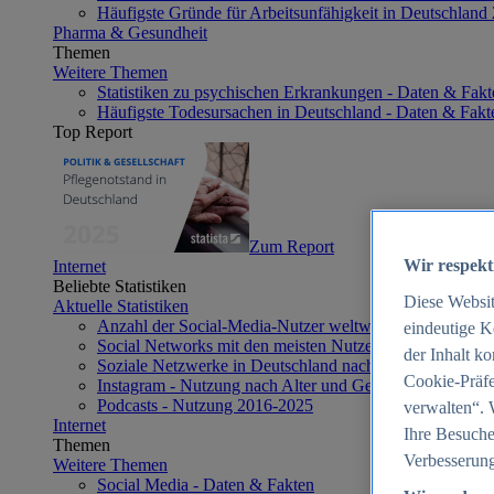
Häufigste Gründe für Arbeitsunfähigkeit in Deutschland
Pharma & Gesundheit
Themen
Weitere Themen
Statistiken zu psychischen Erkrankungen - Daten & Fakt
Häufigste Todesursachen in Deutschland - Daten & Fakt
Top Report
Zum Report
Wir respekt
Internet
Beliebte Statistiken
Diese Websi
Aktuelle Statistiken
Anzahl der Social-Media-Nutzer weltweit 2012-2025
eindeutige K
Social Networks mit den meisten Nutzern weltweit 2025
der Inhalt k
Soziale Netzwerke in Deutschland nach Generationen 2
Cookie-Präfe
Instagram - Nutzung nach Alter und Geschlecht in Deut
Podcasts - Nutzung 2016-2025
verwalten“. 
Internet
Ihre Besuche
Themen
Verbesserung
Weitere Themen
Social Media - Daten & Fakten