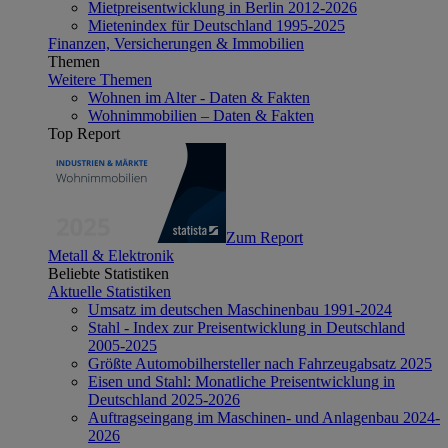
Mietpreisentwicklung in Berlin 2012-2026
Mietenindex für Deutschland 1995-2025
Finanzen, Versicherungen & Immobilien
Themen
Weitere Themen
Wohnen im Alter - Daten & Fakten
Wohnimmobilien – Daten & Fakten
Top Report
Zum Report
Metall & Elektronik
Beliebte Statistiken
Aktuelle Statistiken
Umsatz im deutschen Maschinenbau 1991-2024
Stahl - Index zur Preisentwicklung in Deutschland
2005-2025
Größte Automobilhersteller nach Fahrzeugabsatz 2025
Eisen und Stahl: Monatliche Preisentwicklung in
Deutschland 2025-2026
Auftragseingang im Maschinen- und Anlagenbau 2024-
2026