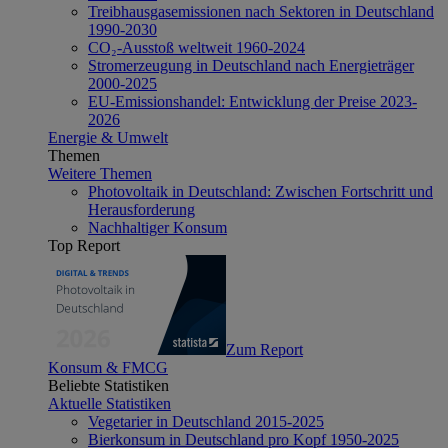
Treibhausgasemissionen nach Sektoren in Deutschland
1990-2030
CO₂-Ausstoß weltweit 1960-2024
Stromerzeugung in Deutschland nach Energieträger
2000-2025
EU-Emissionshandel: Entwicklung der Preise 2023-
2026
Energie & Umwelt
Themen
Weitere Themen
Photovoltaik in Deutschland: Zwischen Fortschritt und
Herausforderung
Nachhaltiger Konsum
Top Report
Zum Report
Konsum & FMCG
Beliebte Statistiken
Aktuelle Statistiken
Vegetarier in Deutschland 2015-2025
Bierkonsum in Deutschland pro Kopf 1950-2025