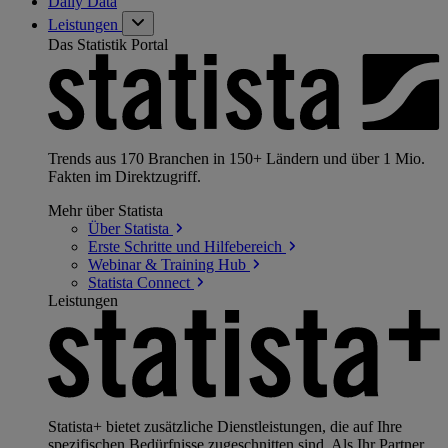
Daily Data
Leistungen
Das Statistik Portal
Trends aus 170 Branchen in 150+ Ländern und über 1 Mio.
Fakten im Direktzugriff.
Mehr über Statista
Über
Statista
Erste Schritte und
Hilfebereich
Webinar & Training
Hub
Statista
Connect
Leistungen
Statista+ bietet zusätzliche Dienstleistungen, die auf Ihre
spezifischen Bedürfnisse zugeschnitten sind. Als Ihr Partner