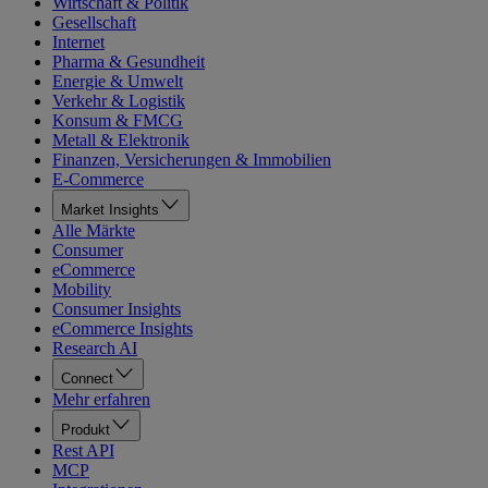
Wirtschaft & Politik
Gesellschaft
Internet
Pharma & Gesundheit
Energie & Umwelt
Verkehr & Logistik
Konsum & FMCG
Metall & Elektronik
Finanzen, Versicherungen & Immobilien
E-Commerce
Market Insights
Alle Märkte
Consumer
eCommerce
Mobility
Consumer Insights
eCommerce Insights
Research AI
Connect
Mehr erfahren
Produkt
Rest API
MCP