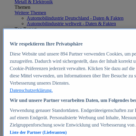
Metall & Elektronik
Themen
Weitere Themen
Automobilindustrie Deutschland - Daten & Fakten
Automobilindustrie weltweit - Daten & Fakten
Top Report
Wir respektieren Ihre Privatsphäre
Diese Website und unsere
894
Partner verwenden Cookies, um pe
Zum Report
zuzugreifen. Dadurch wird sichergestellt, dass der Inhalt korrekt
E-commerce
Cookie-Präferenzen jederzeit verwalten. Klicken Sie dazu auf die
Beliebte Statistiken
diese Mittel verwenden, um Informationen über Ihre Besuche zu s
Aktuelle Statistiken
E-Commerce - Entwicklung des Umsatzes in
Verbesserung unseres Dienstes.
Deutschland 1999-2025
Datenschutzerklärung.
Umsatz von Amazon in Deutschland und weltweit
2010-2025
Wir und unsere Partner verarbeiten Daten, um Folgendes bere
B2C-E-Commerce: Top-50 Online Shops in
Deutschland 2024
Verwendung genauer Standortdaten. Endgeräteeigenschaften zur Id
Marktanteile von Online-Zahlungsverfahren in
auf einem Endgerät. Personalisierte Werbung und Inhalte, Messu
Deutschland 2024
Zielgruppenforschung sowie Entwicklung und Verbesserung von
Umsatzstarke Warengruppen im Online-Handel in
Deutschland 2023-2025
Liste der Partner (Lieferanten)