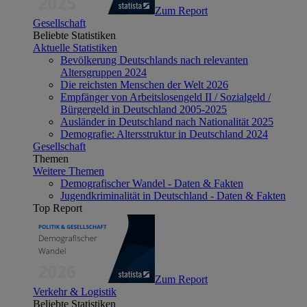
Zum Report
Gesellschaft
Beliebte Statistiken
Aktuelle Statistiken
Bevölkerung Deutschlands nach relevanten
Altersgruppen 2024
Die reichsten Menschen der Welt 2026
Empfänger von Arbeitslosengeld II / Sozialgeld /
Bürgergeld in Deutschland 2005-2025
Ausländer in Deutschland nach Nationalität 2025
Demografie: Altersstruktur in Deutschland 2024
Gesellschaft
Themen
Weitere Themen
Demografischer Wandel - Daten & Fakten
Jugendkriminalität in Deutschland - Daten & Fakten
Top Report
Zum Report
Verkehr & Logistik
Beliebte Statistiken