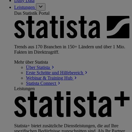
Daily Data
Leistungen
Das Statistik Portal
Trends aus 170 Branchen in 150+ Ländern und über 1 Mio.
Fakten im Direktzugriff.
Mehr über Statista
Über
Statista
Erste Schritte und
Hilfebereich
Webinar & Training
Hub
Statista
Connect
Leistungen
Statista+ bietet zusätzliche Dienstleistungen, die auf Ihre
spezifischen Bedürfnisse zugeschnitten sind. Als Ihr Partner