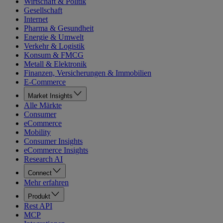
Wirtschaft & Politik
Gesellschaft
Internet
Pharma & Gesundheit
Energie & Umwelt
Verkehr & Logistik
Konsum & FMCG
Metall & Elektronik
Finanzen, Versicherungen & Immobilien
E-Commerce
Market Insights
Alle Märkte
Consumer
eCommerce
Mobility
Consumer Insights
eCommerce Insights
Research AI
Connect
Mehr erfahren
Produkt
Rest API
MCP