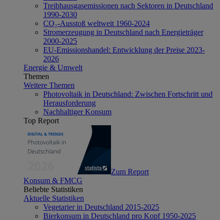
Treibhausgasemissionen nach Sektoren in Deutschland
1990-2030
CO₂-Ausstoß weltweit 1960-2024
Stromerzeugung in Deutschland nach Energieträger
2000-2025
EU-Emissionshandel: Entwicklung der Preise 2023-
2026
Energie & Umwelt
Themen
Weitere Themen
Photovoltaik in Deutschland: Zwischen Fortschritt und
Herausforderung
Nachhaltiger Konsum
Top Report
Zum Report
Konsum & FMCG
Beliebte Statistiken
Aktuelle Statistiken
Vegetarier in Deutschland 2015-2025
Bierkonsum in Deutschland pro Kopf 1950-2025