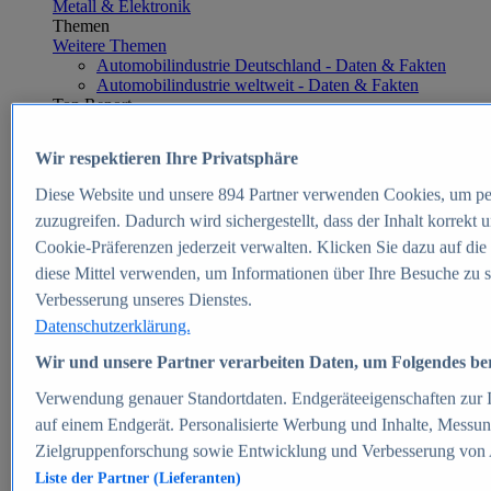
Metall & Elektronik
Themen
Weitere Themen
Automobilindustrie Deutschland - Daten & Fakten
Automobilindustrie weltweit - Daten & Fakten
Top Report
Wir respektieren Ihre Privatsphäre
Diese Website und unsere
894
Partner verwenden Cookies, um pe
Zum Report
zuzugreifen. Dadurch wird sichergestellt, dass der Inhalt korrekt
E-commerce
Cookie-Präferenzen jederzeit verwalten. Klicken Sie dazu auf die
Beliebte Statistiken
diese Mittel verwenden, um Informationen über Ihre Besuche zu s
Aktuelle Statistiken
E-Commerce - Entwicklung des Umsatzes in
Verbesserung unseres Dienstes.
Deutschland 1999-2025
Datenschutzerklärung.
Umsatz von Amazon in Deutschland und weltweit
2010-2025
Wir und unsere Partner verarbeiten Daten, um Folgendes bere
B2C-E-Commerce: Top-50 Online Shops in
Deutschland 2024
Verwendung genauer Standortdaten. Endgeräteeigenschaften zur Id
Marktanteile von Online-Zahlungsverfahren in
auf einem Endgerät. Personalisierte Werbung und Inhalte, Messu
Deutschland 2024
Zielgruppenforschung sowie Entwicklung und Verbesserung von
Umsatzstarke Warengruppen im Online-Handel in
Deutschland 2023-2025
Liste der Partner (Lieferanten)