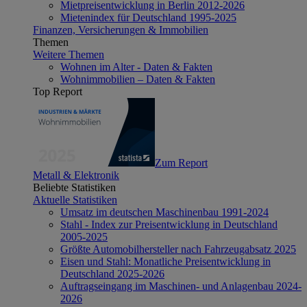
Mietpreisentwicklung in Berlin 2012-2026
Mietenindex für Deutschland 1995-2025
Finanzen, Versicherungen & Immobilien
Themen
Weitere Themen
Wohnen im Alter - Daten & Fakten
Wohnimmobilien – Daten & Fakten
Top Report
Zum Report
Metall & Elektronik
Beliebte Statistiken
Aktuelle Statistiken
Umsatz im deutschen Maschinenbau 1991-2024
Stahl - Index zur Preisentwicklung in Deutschland
2005-2025
Größte Automobilhersteller nach Fahrzeugabsatz 2025
Eisen und Stahl: Monatliche Preisentwicklung in
Deutschland 2025-2026
Auftragseingang im Maschinen- und Anlagenbau 2024-
2026