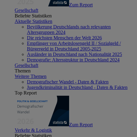
Zum Report
Gesellschaft
Beliebte Statistiken
Aktuelle Statistiken
Bevölkerung Deutschlands nach relevanten
Altersgruppen 2024
Die reichsten Menschen der Welt 2026
Empfänger von Arbeitslosengeld II / Sozialgeld /
Bürgergeld in Deutschland 2005-2025
Ausländer in Deutschland nach Nationalität 2025
Demografie: Altersstruktur in Deutschland 2024
Gesellschaft
Themen
Weitere Themen
Demografischer Wandel - Daten & Fakten
Jugendkriminalität in Deutschland - Daten & Fakten
Top Report
Zum Report
Verkehr & Logistik
Beliebte Statistiken