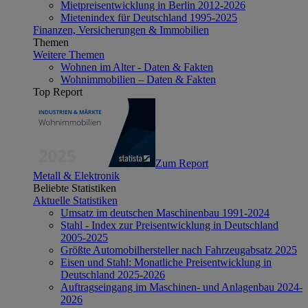
Mietpreisentwicklung in Berlin 2012-2026
Mietenindex für Deutschland 1995-2025
Finanzen, Versicherungen & Immobilien
Themen
Weitere Themen
Wohnen im Alter - Daten & Fakten
Wohnimmobilien – Daten & Fakten
Top Report
Zum Report
Metall & Elektronik
Beliebte Statistiken
Aktuelle Statistiken
Umsatz im deutschen Maschinenbau 1991-2024
Stahl - Index zur Preisentwicklung in Deutschland
2005-2025
Größte Automobilhersteller nach Fahrzeugabsatz 2025
Eisen und Stahl: Monatliche Preisentwicklung in
Deutschland 2025-2026
Auftragseingang im Maschinen- und Anlagenbau 2024-
2026