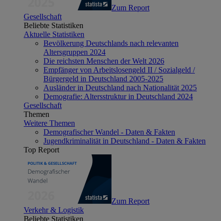
Zum Report
Gesellschaft
Beliebte Statistiken
Aktuelle Statistiken
Bevölkerung Deutschlands nach relevanten
Altersgruppen 2024
Die reichsten Menschen der Welt 2026
Empfänger von Arbeitslosengeld II / Sozialgeld /
Bürgergeld in Deutschland 2005-2025
Ausländer in Deutschland nach Nationalität 2025
Demografie: Altersstruktur in Deutschland 2024
Gesellschaft
Themen
Weitere Themen
Demografischer Wandel - Daten & Fakten
Jugendkriminalität in Deutschland - Daten & Fakten
Top Report
Zum Report
Verkehr & Logistik
Beliebte Statistiken