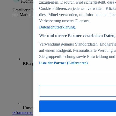
eCommerce Insights
zuzugreifen. Dadurch wird sichergestellt, dass 
Cookie-Präferenzen jederzeit verwalten. Klick
Detaillierte Informationen zu mehr als 39.000 Online-Shops
und Marktplätzen
diese Mittel verwenden, um Informationen über
Verbesserung unseres Dienstes.
Datenschutzerklärung.
Wir und unsere Partner verarbeiten Daten, 
Verwendung genauer Standortdaten. Endgeräteei
auf einem Endgerät. Personalisierte Werbung 
Zielgruppenforschung sowie Entwicklung und
70+
KPIs pro Shop
Liste der Partner (Lieferanten)
Umsatzanalysen und -prognosen
eCommerce Insights entdecken