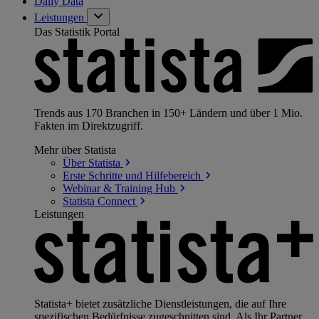
Daily Data
Leistungen
Das Statistik Portal
Trends aus 170 Branchen in 150+ Ländern und über 1 Mio.
Fakten im Direktzugriff.
Mehr über Statista
Über
Statista
Erste Schritte und
Hilfebereich
Webinar & Training
Hub
Statista
Connect
Leistungen
Statista+ bietet zusätzliche Dienstleistungen, die auf Ihre
spezifischen Bedürfnisse zugeschnitten sind. Als Ihr Partner