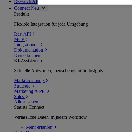
Research AI
Connect
Neu
Produkt
Flexible Integration für jede Umgebung
Rest API
MCP
Integrationen
Dokumentation
Demo buchen
KI-Assistenten
Schnelle Antworten, menschengeprüfte Insights
Marktforschung
Strategie
Marketing & PR
Sales
Alle ansehen
Statista Connect
Verlässliche Daten, in jedem Workflow
Mehr
erfahren