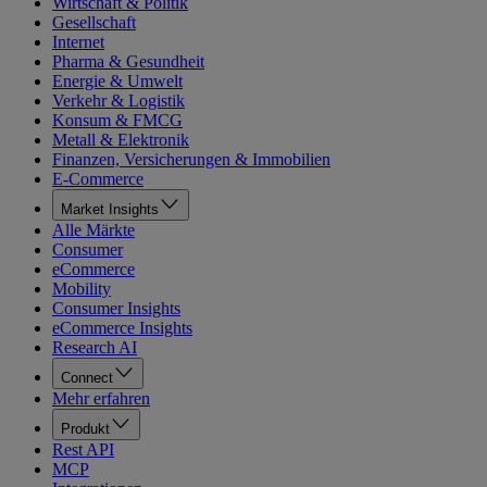
Wirtschaft & Politik
Gesellschaft
Internet
Pharma & Gesundheit
Energie & Umwelt
Verkehr & Logistik
Konsum & FMCG
Metall & Elektronik
Finanzen, Versicherungen & Immobilien
E-Commerce
Market Insights
Alle Märkte
Consumer
eCommerce
Mobility
Consumer Insights
eCommerce Insights
Research AI
Connect
Mehr erfahren
Produkt
Rest API
MCP