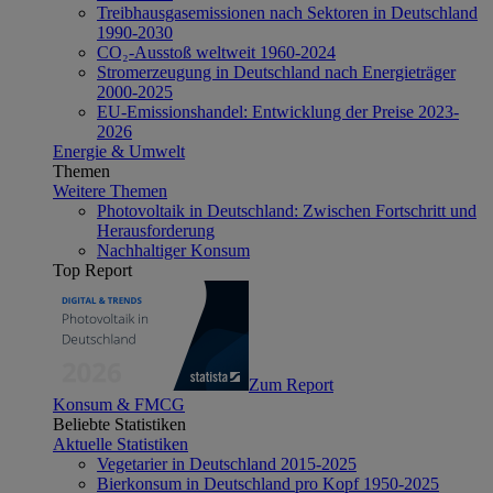
Treibhausgasemissionen nach Sektoren in Deutschland
1990-2030
CO₂-Ausstoß weltweit 1960-2024
Stromerzeugung in Deutschland nach Energieträger
2000-2025
EU-Emissionshandel: Entwicklung der Preise 2023-
2026
Energie & Umwelt
Themen
Weitere Themen
Photovoltaik in Deutschland: Zwischen Fortschritt und
Herausforderung
Nachhaltiger Konsum
Top Report
Zum Report
Konsum & FMCG
Beliebte Statistiken
Aktuelle Statistiken
Vegetarier in Deutschland 2015-2025
Bierkonsum in Deutschland pro Kopf 1950-2025