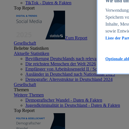
Wir und uns
TikTok - Daten & Fakten
Top Report
Verwendung g
Speichern vo
Inhalte, Mes
sowie Entwi
Zum Report
Liste der Par
Gesellschaft
Beliebte Statistiken
Aktuelle Statistiken
Bevölkerung Deutschlands nach relevanten Altersgrupp
Optionale ab
Die reichsten Menschen der Welt 2026
Empfänger von Arbeitslosengeld II / Sozialgeld / Bürge
Ausländer in Deutschland nach Nationalität 2025
Demografie: Altersstruktur in Deutschland 2024
Gesellschaft
Themen
Weitere Themen
Demografischer Wandel - Daten & Fakten
Jugendkriminalität in Deutschland - Daten & Fakten
Top Report