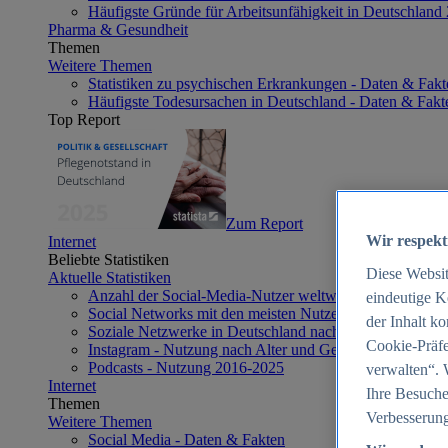
Häufigste Gründe für Arbeitsunfähigkeit in Deutschland
Pharma & Gesundheit
Themen
Weitere Themen
Statistiken zu psychischen Erkrankungen - Daten & Fakt
Häufigste Todesursachen in Deutschland - Daten & Fakt
Top Report
Zum Report
Wir respekt
Internet
Beliebte Statistiken
Diese Websi
Aktuelle Statistiken
Anzahl der Social-Media-Nutzer weltweit 2012-2025
eindeutige K
Social Networks mit den meisten Nutzern weltweit 2025
der Inhalt k
Soziale Netzwerke in Deutschland nach Generationen 2
Cookie-Präfe
Instagram - Nutzung nach Alter und Geschlecht in Deut
Podcasts - Nutzung 2016-2025
verwalten“. 
Internet
Ihre Besuche
Themen
Verbesserung
Weitere Themen
Social Media - Daten & Fakten