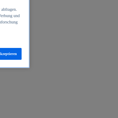
 abfragen.
 Werbung und
nforschung
akzeptieren