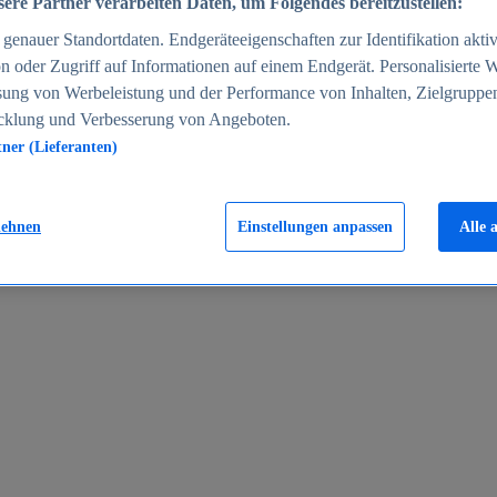
ere Partner verarbeiten Daten, um Folgendes bereitzustellen:
enauer Standortdaten. Endgeräteeigenschaften zur Identifikation aktiv
n oder Zugriff auf Informationen auf einem Endgerät. Personalisierte
sung von Werbeleistung und der Performance von Inhalten, Zielgruppe
cklung und Verbesserung von Angeboten.
tner (Lieferanten)
en 2024
lehnen
Einstellungen anpassen
Alle 
rgeld in Deutschland 2005-2025