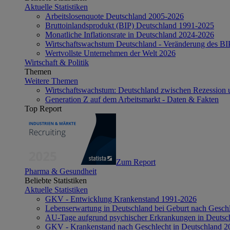
Aktuelle Statistiken
Arbeitslosenquote Deutschland 2005-2026
Bruttoinlandsprodukt (BIP) Deutschland 1991-2025
Monatliche Inflationsrate in Deutschland 2024-2026
Wirtschaftswachstum Deutschland - Veränderung des B
Wertvollste Unternehmen der Welt 2026
Wirtschaft & Politik
Themen
Weitere Themen
Wirtschaftswachstum: Deutschland zwischen Rezession 
Generation Z auf dem Arbeitsmarkt - Daten & Fakten
Top Report
Zum Report
Pharma & Gesundheit
Beliebte Statistiken
Aktuelle Statistiken
GKV - Entwicklung Krankenstand 1991-2026
Lebenserwartung in Deutschland bei Geburt nach Gesch
AU-Tage aufgrund psychischer Erkrankungen in Deutsc
GKV - Krankenstand nach Geschlecht in Deutschland 