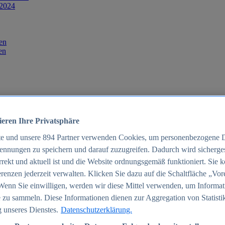
 2024
en
en
ieren Ihre Privatsphäre
te und unsere
894
Partner verwenden Cookies, um personenbezogene 
ennungen zu speichern und darauf zuzugreifen. Dadurch wird sichergest
orrekt und aktuell ist und die Website ordnungsgemäß funktioniert. Sie 
025
renzen jederzeit verwalten. Klicken Sie dazu auf die Schaltfläche „Vor
schland 2025
Wenn Sie einwilligen, werden wir diese Mittel verwenden, um Informat
 zu sammeln. Diese Informationen dienen zur Aggregation von Statisti
 unseres Dienstes.
Datenschutzerklärung.