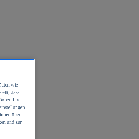
Daten wie
ellt, dass
können Ihre
einstellungen
ionen über
ken und zur