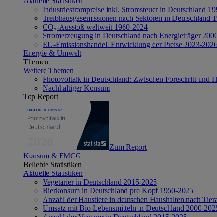
Aktuelle Statistiken
Industriestrompreise inkl. Stromsteuer in Deutschland 1
Treibhausgasemissionen nach Sektoren in Deutschland 
CO₂-Ausstoß weltweit 1960-2024
Stromerzeugung in Deutschland nach Energieträger 200
EU-Emissionshandel: Entwicklung der Preise 2023-202
Energie & Umwelt
Themen
Weitere Themen
Photovoltaik in Deutschland: Zwischen Fortschritt und 
Nachhaltiger Konsum
Top Report
Zum Report
Konsum & FMCG
Beliebte Statistiken
Aktuelle Statistiken
Vegetarier in Deutschland 2015-2025
Bierkonsum in Deutschland pro Kopf 1950-2025
Anzahl der Haustiere in deutschen Haushalten nach Tier
Umsatz mit Bio-Lebensmitteln in Deutschland 2000-202
Anzahl der Veganer in Deutschland 2015-2025