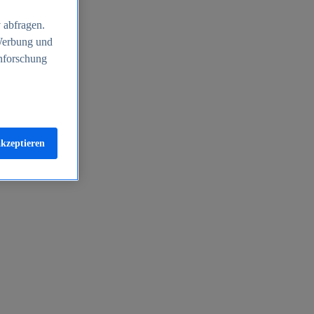
 abfragen.
 Werbung und
nforschung
akzeptieren