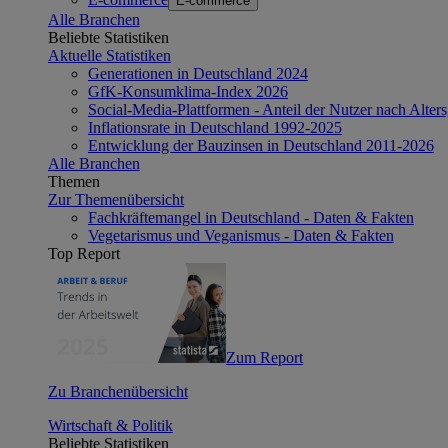
E-commerce
Alle Branchen
Beliebte Statistiken
Aktuelle Statistiken
Generationen in Deutschland 2024
GfK-Konsumklima-Index 2026
Social-Media-Plattformen - Anteil der Nutzer nach Alte
Inflationsrate in Deutschland 1992-2025
Entwicklung der Bauzinsen in Deutschland 2011-2026
Alle Branchen
Themen
Zur Themenübersicht
Fachkräftemangel in Deutschland - Daten & Fakten
Vegetarismus und Veganismus - Daten & Fakten
Top Report
Zum Report
Zu Branchenübersicht
Wirtschaft & Politik
Beliebte Statistiken