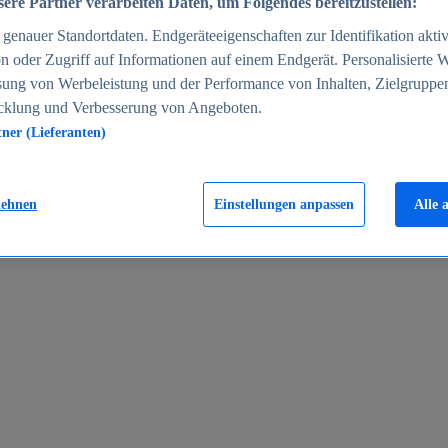
ere Partner verarbeiten Daten, um Folgendes bereitzustellen:
enauer Standortdaten. Endgeräteeigenschaften zur Identifikation aktiv
n oder Zugriff auf Informationen auf einem Endgerät. Personalisierte
sung von Werbeleistung und der Performance von Inhalten, Zielgruppe
cklung und Verbesserung von Angeboten.
tner (Lieferanten)
en 2024
lehnen
Einstellungen anpassen
Alle 
rgeld in Deutschland 2005-2025