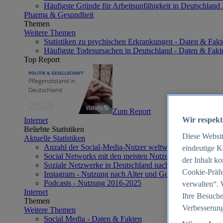
Häufigste Gründe für Arbeitsunfähigkeit in Deutschland
Pharma & Gesundheit
Themen
Weitere Themen
Statistiken zu psychischen Erkrankungen - Daten & Fakt
Häufigste Todesursachen in Deutschland - Daten & Fakt
Top Report
Zum Report
Wir respekt
Internet
Beliebte Statistiken
Diese Websi
Aktuelle Statistiken
Anzahl der Social-Media-Nutzer weltweit 2012-2025
eindeutige K
Social Networks mit den meisten Nutzern weltweit 2025
der Inhalt k
Soziale Netzwerke in Deutschland nach Generationen 2
Cookie-Präfe
Instagram - Nutzung nach Alter und Geschlecht in Deut
Podcasts - Nutzung 2016-2025
verwalten“. 
Internet
Ihre Besuche
Themen
Verbesserung
Weitere Themen
Social Media - Daten & Fakten