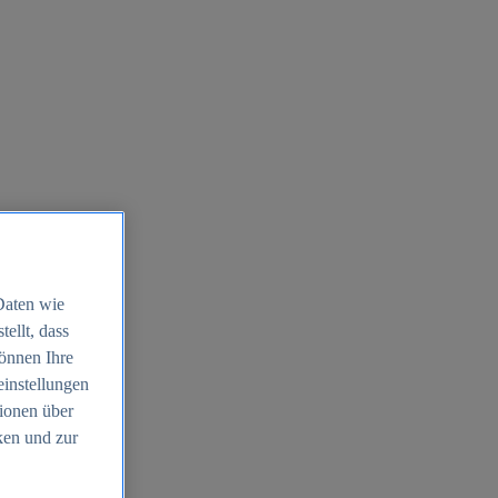
Daten wie
ellt, dass
können Ihre
einstellungen
ionen über
ken und zur