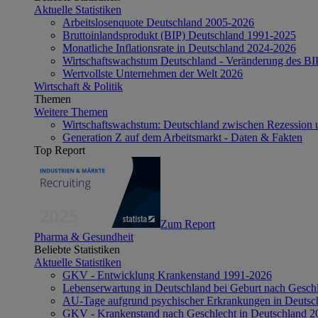
Aktuelle Statistiken
Arbeitslosenquote Deutschland 2005-2026
Bruttoinlandsprodukt (BIP) Deutschland 1991-2025
Monatliche Inflationsrate in Deutschland 2024-2026
Wirtschaftswachstum Deutschland - Veränderung des B
Wertvollste Unternehmen der Welt 2026
Wirtschaft & Politik
Themen
Weitere Themen
Wirtschaftswachstum: Deutschland zwischen Rezession 
Generation Z auf dem Arbeitsmarkt - Daten & Fakten
Top Report
Zum Report
Pharma & Gesundheit
Beliebte Statistiken
Aktuelle Statistiken
GKV - Entwicklung Krankenstand 1991-2026
Lebenserwartung in Deutschland bei Geburt nach Gesch
AU-Tage aufgrund psychischer Erkrankungen in Deutsc
GKV - Krankenstand nach Geschlecht in Deutschland 