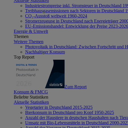
Aktuelle Statistiken
Industriestrompreise inkl. Stromsteuer in Deutschland 1
Treibhausgasemissionen nach Sektoren in Deutschland 
CO₂-Ausstoß weltweit 1960-2024
Stromerzeugung in Deutschland nach Energieträger 200
EU-Emissionshandel: Entwicklung der Preise 2023-202
Energie & Umwelt
Themen
Weitere Themen
Photovoltaik in Deutschland: Zwischen Fortschritt und 
Nachhaltiger Konsum
Top Report
Zum Report
Konsum & FMCG
Beliebte Statistiken
Aktuelle Statistiken
Vegetarier in Deutschland 2015-2025
Bierkonsum in Deutschland pro Kopf 1950-2025
Anzahl der Haustiere in deutschen Haushalten nach Tier
Umsatz mit Bio-Lebensmitteln in Deutschland 2000-202
Anzahl der Veganer in Deutschland 2015-2025