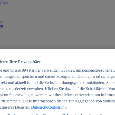
 2024
en
en
ieren Ihre Privatsphäre
te und unsere
894
Partner verwenden Cookies, um personenbezogene 
ennungen zu speichern und darauf zuzugreifen. Dadurch wird sichergest
orrekt und aktuell ist und die Website ordnungsgemäß funktioniert. Sie 
025
renzen jederzeit verwalten. Klicken Sie dazu auf die Schaltfläche „Vor
schland 2025
Wenn Sie einwilligen, werden wir diese Mittel verwenden, um Informat
 zu sammeln. Diese Informationen dienen zur Aggregation von Statisti
 unseres Dienstes.
Datenschutzerklärung.