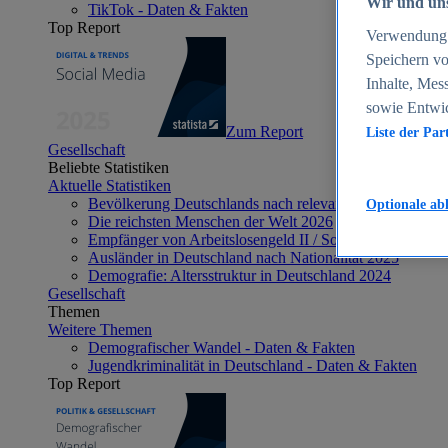
Wir und uns
TikTok - Daten & Fakten
Top Report
Verwendung g
Speichern vo
Inhalte, Mes
sowie Entwi
Zum Report
Liste der Par
Gesellschaft
Beliebte Statistiken
Aktuelle Statistiken
Bevölkerung Deutschlands nach relevanten Altersgrupp
Optionale ab
Die reichsten Menschen der Welt 2026
Empfänger von Arbeitslosengeld II / Sozialgeld / Bürge
Ausländer in Deutschland nach Nationalität 2025
Demografie: Altersstruktur in Deutschland 2024
Gesellschaft
Themen
Weitere Themen
Demografischer Wandel - Daten & Fakten
Jugendkriminalität in Deutschland - Daten & Fakten
Top Report