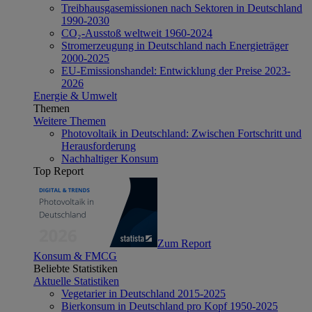
Treibhausgasemissionen nach Sektoren in Deutschland
1990-2030
CO₂-Ausstoß weltweit 1960-2024
Stromerzeugung in Deutschland nach Energieträger
2000-2025
EU-Emissionshandel: Entwicklung der Preise 2023-
2026
Energie & Umwelt
Themen
Weitere Themen
Photovoltaik in Deutschland: Zwischen Fortschritt und
Herausforderung
Nachhaltiger Konsum
Top Report
Zum Report
Konsum & FMCG
Beliebte Statistiken
Aktuelle Statistiken
Vegetarier in Deutschland 2015-2025
Bierkonsum in Deutschland pro Kopf 1950-2025