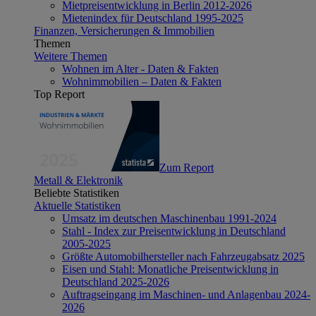
Mietpreisentwicklung in Berlin 2012-2026
Mietenindex für Deutschland 1995-2025
Finanzen, Versicherungen & Immobilien
Themen
Weitere Themen
Wohnen im Alter - Daten & Fakten
Wohnimmobilien – Daten & Fakten
Top Report
Zum Report
Metall & Elektronik
Beliebte Statistiken
Aktuelle Statistiken
Umsatz im deutschen Maschinenbau 1991-2024
Stahl - Index zur Preisentwicklung in Deutschland
2005-2025
Größte Automobilhersteller nach Fahrzeugabsatz 2025
Eisen und Stahl: Monatliche Preisentwicklung in
Deutschland 2025-2026
Auftragseingang im Maschinen- und Anlagenbau 2024-
2026