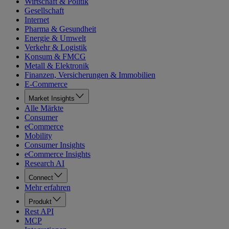
Wirtschaft & Politik
Gesellschaft
Internet
Pharma & Gesundheit
Energie & Umwelt
Verkehr & Logistik
Konsum & FMCG
Metall & Elektronik
Finanzen, Versicherungen & Immobilien
E-Commerce
Market Insights
Alle Märkte
Consumer
eCommerce
Mobility
Consumer Insights
eCommerce Insights
Research AI
Connect
Mehr erfahren
Produkt
Rest API
MCP