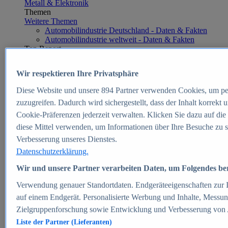
Metall & Elektronik
Themen
Weitere Themen
Automobilindustrie Deutschland - Daten & Fakten
Automobilindustrie weltweit - Daten & Fakten
Top Report
Wir respektieren Ihre Privatsphäre
Diese Website und unsere
894
Partner verwenden Cookies, um pe
Zum Report
zuzugreifen. Dadurch wird sichergestellt, dass der Inhalt korrekt
E-commerce
Cookie-Präferenzen jederzeit verwalten. Klicken Sie dazu auf die
Beliebte Statistiken
diese Mittel verwenden, um Informationen über Ihre Besuche zu s
Aktuelle Statistiken
E-Commerce - Entwicklung des Umsatzes in
Verbesserung unseres Dienstes.
Deutschland 1999-2025
Datenschutzerklärung.
Umsatz von Amazon in Deutschland und weltweit
2010-2025
Wir und unsere Partner verarbeiten Daten, um Folgendes bere
B2C-E-Commerce: Top-50 Online Shops in
Deutschland 2024
Verwendung genauer Standortdaten. Endgeräteeigenschaften zur Id
Marktanteile von Online-Zahlungsverfahren in
auf einem Endgerät. Personalisierte Werbung und Inhalte, Messu
Deutschland 2024
Zielgruppenforschung sowie Entwicklung und Verbesserung von
Umsatzstarke Warengruppen im Online-Handel in
Deutschland 2023-2025
Liste der Partner (Lieferanten)