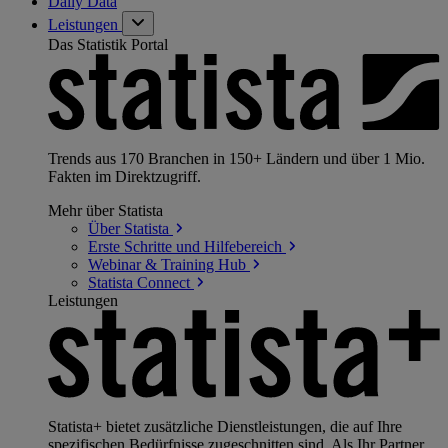
Daily Data
Leistungen
Das Statistik Portal
Trends aus 170 Branchen in 150+ Ländern und über 1 Mio.
Fakten im Direktzugriff.
Mehr über Statista
Über
Statista
Erste Schritte und
Hilfebereich
Webinar & Training
Hub
Statista
Connect
Leistungen
Statista+ bietet zusätzliche Dienstleistungen, die auf Ihre
spezifischen Bedürfnisse zugeschnitten sind. Als Ihr Partner