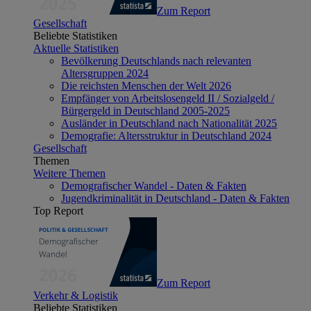
Zum Report
Gesellschaft
Beliebte Statistiken
Aktuelle Statistiken
Bevölkerung Deutschlands nach relevanten
Altersgruppen 2024
Die reichsten Menschen der Welt 2026
Empfänger von Arbeitslosengeld II / Sozialgeld /
Bürgergeld in Deutschland 2005-2025
Ausländer in Deutschland nach Nationalität 2025
Demografie: Altersstruktur in Deutschland 2024
Gesellschaft
Themen
Weitere Themen
Demografischer Wandel - Daten & Fakten
Jugendkriminalität in Deutschland - Daten & Fakten
Top Report
Zum Report
Verkehr & Logistik
Beliebte Statistiken