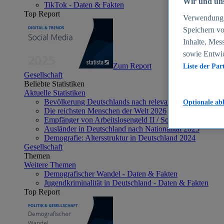
Wir und uns
TikTok - Daten & Fakten
Top Report
Verwendung g
Speichern vo
Inhalte, Mes
sowie Entwi
Zum Report
Liste der Par
Gesellschaft
Beliebte Statistiken
Aktuelle Statistiken
Bevölkerung Deutschlands nach relevanten Altersgrupp
Optionale ab
Die reichsten Menschen der Welt 2026
Empfänger von Arbeitslosengeld II / Sozialgeld / Bürge
Ausländer in Deutschland nach Nationalität 2025
Demografie: Altersstruktur in Deutschland 2024
Gesellschaft
Themen
Weitere Themen
Demografischer Wandel - Daten & Fakten
Jugendkriminalität in Deutschland - Daten & Fakten
Top Report