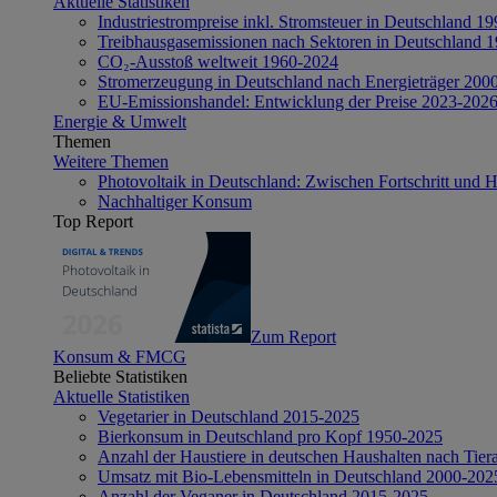
Aktuelle Statistiken
Industriestrompreise inkl. Stromsteuer in Deutschland 1
Treibhausgasemissionen nach Sektoren in Deutschland 
CO₂-Ausstoß weltweit 1960-2024
Stromerzeugung in Deutschland nach Energieträger 200
EU-Emissionshandel: Entwicklung der Preise 2023-202
Energie & Umwelt
Themen
Weitere Themen
Photovoltaik in Deutschland: Zwischen Fortschritt und 
Nachhaltiger Konsum
Top Report
Zum Report
Konsum & FMCG
Beliebte Statistiken
Aktuelle Statistiken
Vegetarier in Deutschland 2015-2025
Bierkonsum in Deutschland pro Kopf 1950-2025
Anzahl der Haustiere in deutschen Haushalten nach Tier
Umsatz mit Bio-Lebensmitteln in Deutschland 2000-202
Anzahl der Veganer in Deutschland 2015-2025