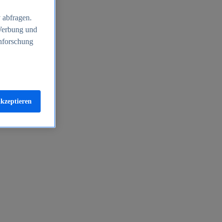
 abfragen.
 Werbung und
nforschung
akzeptieren