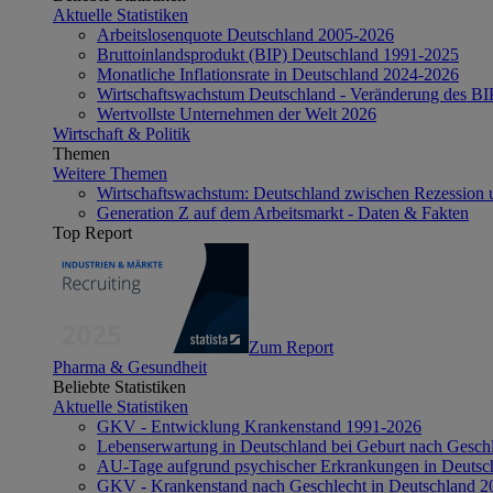
Aktuelle Statistiken
Arbeitslosenquote Deutschland 2005-2026
Bruttoinlandsprodukt (BIP) Deutschland 1991-2025
Monatliche Inflationsrate in Deutschland 2024-2026
Wirtschaftswachstum Deutschland - Veränderung des B
Wertvollste Unternehmen der Welt 2026
Wirtschaft & Politik
Themen
Weitere Themen
Wirtschaftswachstum: Deutschland zwischen Rezession 
Generation Z auf dem Arbeitsmarkt - Daten & Fakten
Top Report
Zum Report
Pharma & Gesundheit
Beliebte Statistiken
Aktuelle Statistiken
GKV - Entwicklung Krankenstand 1991-2026
Lebenserwartung in Deutschland bei Geburt nach Gesch
AU-Tage aufgrund psychischer Erkrankungen in Deutsc
GKV - Krankenstand nach Geschlecht in Deutschland 