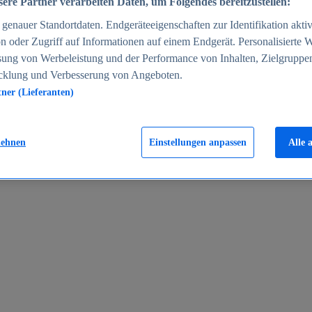
ere Partner verarbeiten Daten, um Folgendes bereitzustellen:
enauer Standortdaten. Endgeräteeigenschaften zur Identifikation aktiv
n oder Zugriff auf Informationen auf einem Endgerät. Personalisierte
sung von Werbeleistung und der Performance von Inhalten, Zielgruppe
cklung und Verbesserung von Angeboten.
tner (Lieferanten)
en 2024
lehnen
Einstellungen anpassen
Alle 
rgeld in Deutschland 2005-2025