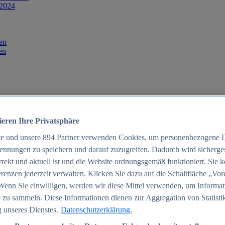
 2024
en
en
ieren Ihre Privatsphäre
te und unsere
894
Partner verwenden Cookies, um personenbezogene 
ennungen zu speichern und darauf zuzugreifen. Dadurch wird sichergest
orrekt und aktuell ist und die Website ordnungsgemäß funktioniert. Sie 
025
renzen jederzeit verwalten. Klicken Sie dazu auf die Schaltfläche „Vor
schland 2025
Wenn Sie einwilligen, werden wir diese Mittel verwenden, um Informat
 zu sammeln. Diese Informationen dienen zur Aggregation von Statisti
 unseres Dienstes.
Datenschutzerklärung.