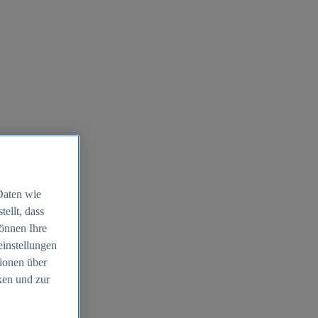
Daten wie
ellt, dass
können Ihre
einstellungen
ionen über
ken und zur