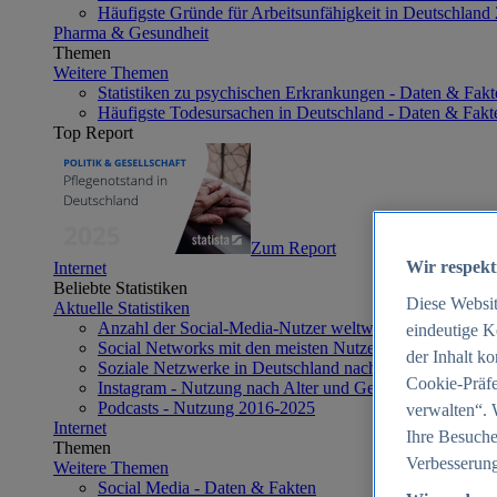
Häufigste Gründe für Arbeitsunfähigkeit in Deutschland
Pharma & Gesundheit
Themen
Weitere Themen
Statistiken zu psychischen Erkrankungen - Daten & Fakt
Häufigste Todesursachen in Deutschland - Daten & Fakt
Top Report
Zum Report
Wir respekt
Internet
Beliebte Statistiken
Diese Websi
Aktuelle Statistiken
Anzahl der Social-Media-Nutzer weltweit 2012-2025
eindeutige K
Social Networks mit den meisten Nutzern weltweit 2025
der Inhalt k
Soziale Netzwerke in Deutschland nach Generationen 2
Cookie-Präfe
Instagram - Nutzung nach Alter und Geschlecht in Deut
Podcasts - Nutzung 2016-2025
verwalten“. 
Internet
Ihre Besuche
Themen
Verbesserung
Weitere Themen
Social Media - Daten & Fakten