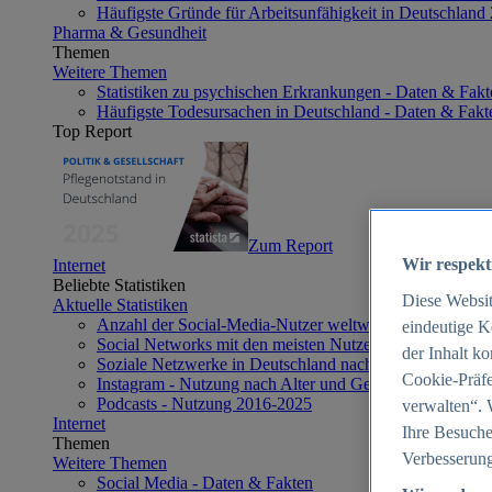
Häufigste Gründe für Arbeitsunfähigkeit in Deutschland
Pharma & Gesundheit
Themen
Weitere Themen
Statistiken zu psychischen Erkrankungen - Daten & Fakt
Häufigste Todesursachen in Deutschland - Daten & Fakt
Top Report
Zum Report
Wir respekt
Internet
Beliebte Statistiken
Diese Websi
Aktuelle Statistiken
Anzahl der Social-Media-Nutzer weltweit 2012-2025
eindeutige K
Social Networks mit den meisten Nutzern weltweit 2025
der Inhalt k
Soziale Netzwerke in Deutschland nach Generationen 2
Cookie-Präfe
Instagram - Nutzung nach Alter und Geschlecht in Deut
Podcasts - Nutzung 2016-2025
verwalten“. 
Internet
Ihre Besuche
Themen
Verbesserung
Weitere Themen
Social Media - Daten & Fakten