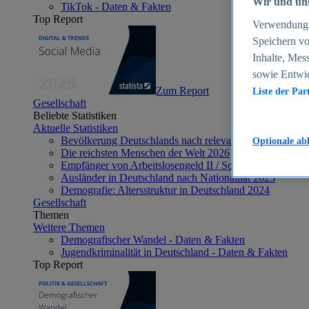
Wir und uns
TikTok - Daten & Fakten
Top Report
Verwendung g
Speichern vo
Inhalte, Mes
sowie Entwi
Zum Report
Liste der Par
Gesellschaft
Beliebte Statistiken
Aktuelle Statistiken
Bevölkerung Deutschlands nach relevanten Altersgrupp
Optionale ab
Die reichsten Menschen der Welt 2026
Empfänger von Arbeitslosengeld II / Sozialgeld / Bürge
Ausländer in Deutschland nach Nationalität 2025
Demografie: Altersstruktur in Deutschland 2024
Gesellschaft
Themen
Weitere Themen
Demografischer Wandel - Daten & Fakten
Jugendkriminalität in Deutschland - Daten & Fakten
Top Report