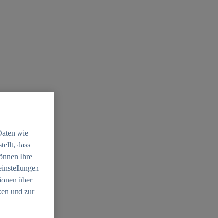
Daten wie
ellt, dass
können Ihre
einstellungen
ionen über
ken und zur