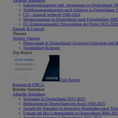
Aktuelle Statistiken
Industriestrompreise inkl. Stromsteuer in Deutschland 1
Treibhausgasemissionen nach Sektoren in Deutschland 
CO₂-Ausstoß weltweit 1960-2024
Stromerzeugung in Deutschland nach Energieträger 200
EU-Emissionshandel: Entwicklung der Preise 2023-202
Energie & Umwelt
Themen
Weitere Themen
Photovoltaik in Deutschland: Zwischen Fortschritt und 
Nachhaltiger Konsum
Top Report
Zum Report
Konsum & FMCG
Beliebte Statistiken
Aktuelle Statistiken
Vegetarier in Deutschland 2015-2025
Bierkonsum in Deutschland pro Kopf 1950-2025
Anzahl der Haustiere in deutschen Haushalten nach Tier
Umsatz mit Bio-Lebensmitteln in Deutschland 2000-202
Anzahl der Veganer in Deutschland 2015-2025