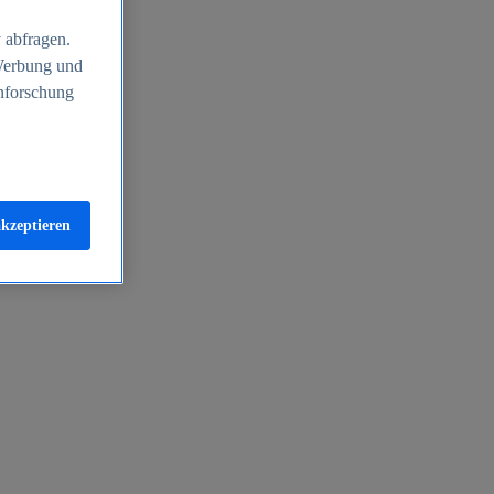
 abfragen.
 Werbung und
nforschung
akzeptieren