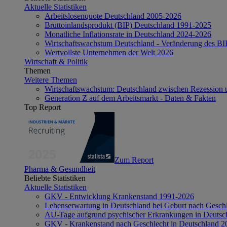
Aktuelle Statistiken
Arbeitslosenquote Deutschland 2005-2026
Bruttoinlandsprodukt (BIP) Deutschland 1991-2025
Monatliche Inflationsrate in Deutschland 2024-2026
Wirtschaftswachstum Deutschland - Veränderung des B
Wertvollste Unternehmen der Welt 2026
Wirtschaft & Politik
Themen
Weitere Themen
Wirtschaftswachstum: Deutschland zwischen Rezession 
Generation Z auf dem Arbeitsmarkt - Daten & Fakten
Top Report
Zum Report
Pharma & Gesundheit
Beliebte Statistiken
Aktuelle Statistiken
GKV - Entwicklung Krankenstand 1991-2026
Lebenserwartung in Deutschland bei Geburt nach Gesch
AU-Tage aufgrund psychischer Erkrankungen in Deutsc
GKV - Krankenstand nach Geschlecht in Deutschland 