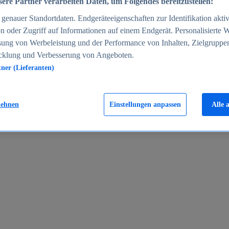
ere Partner verarbeiten Daten, um Folgendes bereitzustellen:
enauer Standortdaten. Endgeräteeigenschaften zur Identifikation aktiv
n oder Zugriff auf Informationen auf einem Endgerät. Personalisierte
sung von Werbeleistung und der Performance von Inhalten, Zielgruppe
cklung und Verbesserung von Angeboten.
tner (Lieferanten)
en 2024
lehnen
Einstellungen anpassen
Alle 
rgeld in Deutschland 2005-2025