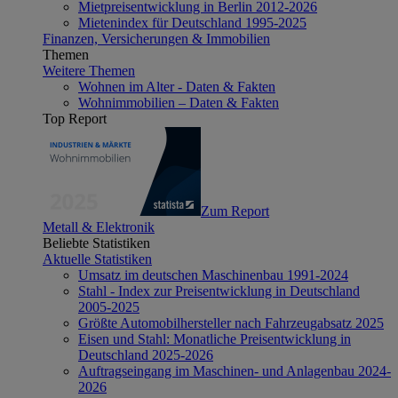
Mietpreisentwicklung in Berlin 2012-2026
Mietenindex für Deutschland 1995-2025
Finanzen, Versicherungen & Immobilien
Themen
Weitere Themen
Wohnen im Alter - Daten & Fakten
Wohnimmobilien – Daten & Fakten
Top Report
Zum Report
Metall & Elektronik
Beliebte Statistiken
Aktuelle Statistiken
Umsatz im deutschen Maschinenbau 1991-2024
Stahl - Index zur Preisentwicklung in Deutschland
2005-2025
Größte Automobilhersteller nach Fahrzeugabsatz 2025
Eisen und Stahl: Monatliche Preisentwicklung in
Deutschland 2025-2026
Auftragseingang im Maschinen- und Anlagenbau 2024-
2026