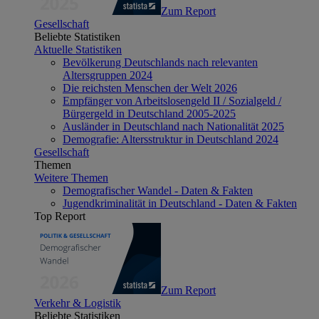
Zum Report
Gesellschaft
Beliebte Statistiken
Aktuelle Statistiken
Bevölkerung Deutschlands nach relevanten
Altersgruppen 2024
Die reichsten Menschen der Welt 2026
Empfänger von Arbeitslosengeld II / Sozialgeld /
Bürgergeld in Deutschland 2005-2025
Ausländer in Deutschland nach Nationalität 2025
Demografie: Altersstruktur in Deutschland 2024
Gesellschaft
Themen
Weitere Themen
Demografischer Wandel - Daten & Fakten
Jugendkriminalität in Deutschland - Daten & Fakten
Top Report
Zum Report
Verkehr & Logistik
Beliebte Statistiken