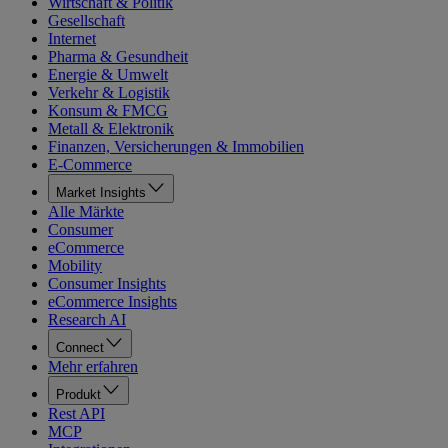
Wirtschaft & Politik
Gesellschaft
Internet
Pharma & Gesundheit
Energie & Umwelt
Verkehr & Logistik
Konsum & FMCG
Metall & Elektronik
Finanzen, Versicherungen & Immobilien
E-Commerce
Market Insights
Alle Märkte
Consumer
eCommerce
Mobility
Consumer Insights
eCommerce Insights
Research AI
Connect
Mehr erfahren
Produkt
Rest API
MCP