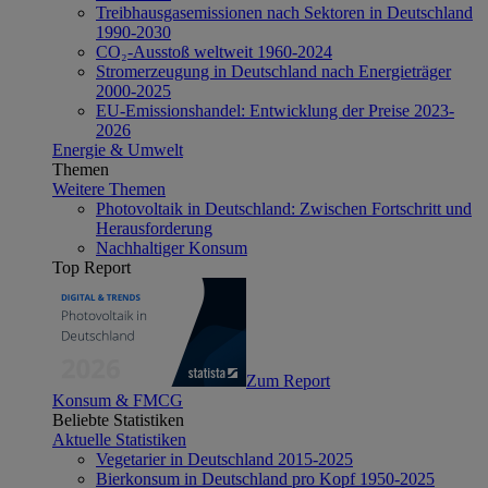
Treibhausgasemissionen nach Sektoren in Deutschland
1990-2030
CO₂-Ausstoß weltweit 1960-2024
Stromerzeugung in Deutschland nach Energieträger
2000-2025
EU-Emissionshandel: Entwicklung der Preise 2023-
2026
Energie & Umwelt
Themen
Weitere Themen
Photovoltaik in Deutschland: Zwischen Fortschritt und
Herausforderung
Nachhaltiger Konsum
Top Report
Zum Report
Konsum & FMCG
Beliebte Statistiken
Aktuelle Statistiken
Vegetarier in Deutschland 2015-2025
Bierkonsum in Deutschland pro Kopf 1950-2025