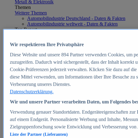
Metall & Elektronik
Themen
Weitere Themen
Automobilindustrie Deutschland - Daten & Fakten
Automobilindustrie weltweit - Daten & Fakten
Top Report
Wir respektieren Ihre Privatsphäre
Diese Website und unsere
894
Partner verwenden Cookies, um pe
Zum Report
zuzugreifen. Dadurch wird sichergestellt, dass der Inhalt korrekt
E-commerce
Cookie-Präferenzen jederzeit verwalten. Klicken Sie dazu auf die
Beliebte Statistiken
diese Mittel verwenden, um Informationen über Ihre Besuche zu s
Aktuelle Statistiken
E-Commerce - Entwicklung des Umsatzes in
Verbesserung unseres Dienstes.
Deutschland 1999-2025
Datenschutzerklärung.
Umsatz von Amazon in Deutschland und weltweit
2010-2025
Wir und unsere Partner verarbeiten Daten, um Folgendes bere
B2C-E-Commerce: Top-50 Online Shops in
Deutschland 2024
Verwendung genauer Standortdaten. Endgeräteeigenschaften zur Id
Marktanteile von Online-Zahlungsverfahren in
auf einem Endgerät. Personalisierte Werbung und Inhalte, Messu
Deutschland 2024
Zielgruppenforschung sowie Entwicklung und Verbesserung von
Umsatzstarke Warengruppen im Online-Handel in
Deutschland 2023-2025
Liste der Partner (Lieferanten)