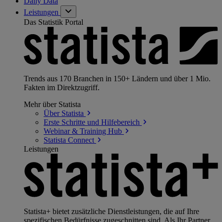
Daily Data
Leistungen
Das Statistik Portal
Trends aus 170 Branchen in 150+ Ländern und über 1 Mio.
Fakten im Direktzugriff.
Mehr über Statista
Über
Statista
Erste Schritte und
Hilfebereich
Webinar & Training
Hub
Statista
Connect
Leistungen
Statista+ bietet zusätzliche Dienstleistungen, die auf Ihre
spezifischen Bedürfnisse zugeschnitten sind. Als Ihr Partner