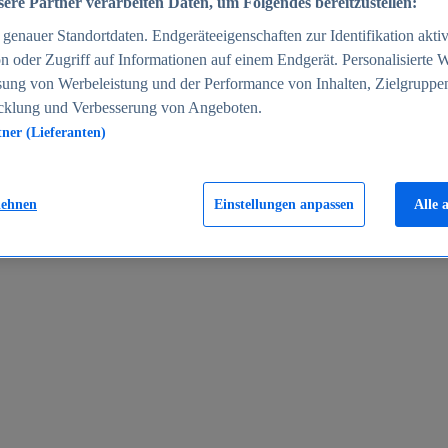
ere Partner verarbeiten Daten, um Folgendes bereitzustellen:
enauer Standortdaten. Endgeräteeigenschaften zur Identifikation aktiv
n oder Zugriff auf Informationen auf einem Endgerät. Personalisierte
sung von Werbeleistung und der Performance von Inhalten, Zielgruppe
cklung und Verbesserung von Angeboten.
tner (Lieferanten)
en 2024
lehnen
Einstellungen anpassen
Alle 
rgeld in Deutschland 2005-2025