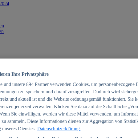
 2024
en
en
ieren Ihre Privatsphäre
te und unsere
894
Partner verwenden Cookies, um personenbezogene 
ennungen zu speichern und darauf zuzugreifen. Dadurch wird sichergest
orrekt und aktuell ist und die Website ordnungsgemäß funktioniert. Sie 
025
renzen jederzeit verwalten. Klicken Sie dazu auf die Schaltfläche „Vor
schland 2025
Wenn Sie einwilligen, werden wir diese Mittel verwenden, um Informat
 zu sammeln. Diese Informationen dienen zur Aggregation von Statisti
 unseres Dienstes.
Datenschutzerklärung.