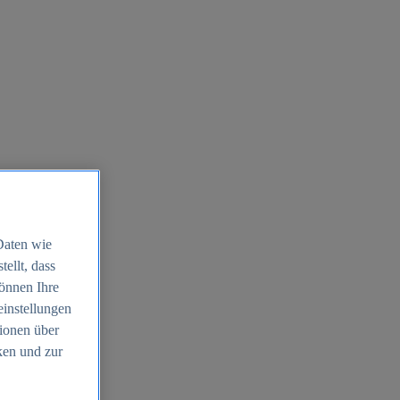
Daten wie
ellt, dass
können Ihre
einstellungen
ionen über
ken und zur