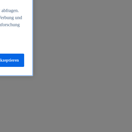
 abfragen.
 Werbung und
nforschung
akzeptieren