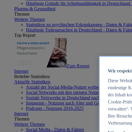
Häufigste Gründe für Arbeitsunfähigkeit in Deutschland
Pharma & Gesundheit
Themen
Weitere Themen
Statistiken zu psychischen Erkrankungen - Daten & Fakt
Häufigste Todesursachen in Deutschland - Daten & Fakt
Top Report
Zum Report
Wir respekt
Internet
Beliebte Statistiken
Diese Websi
Aktuelle Statistiken
Anzahl der Social-Media-Nutzer weltweit 2012-2025
eindeutige K
Social Networks mit den meisten Nutzern weltweit 2025
der Inhalt k
Soziale Netzwerke in Deutschland nach Generationen 2
Cookie-Präfe
Instagram - Nutzung nach Alter und Geschlecht in Deut
Podcasts - Nutzung 2016-2025
verwalten“. 
Internet
Ihre Besuche
Themen
Verbesserung
Weitere Themen
Social Media - Daten & Fakten