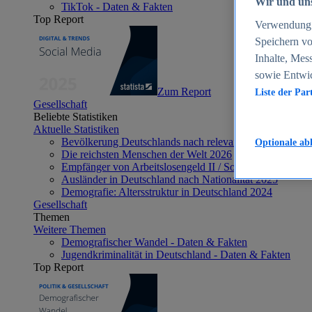
Wir und uns
TikTok - Daten & Fakten
Top Report
Verwendung g
Speichern vo
Inhalte, Mes
sowie Entwi
Zum Report
Liste der Par
Gesellschaft
Beliebte Statistiken
Aktuelle Statistiken
Bevölkerung Deutschlands nach relevanten Altersgrupp
Optionale ab
Die reichsten Menschen der Welt 2026
Empfänger von Arbeitslosengeld II / Sozialgeld / Bürge
Ausländer in Deutschland nach Nationalität 2025
Demografie: Altersstruktur in Deutschland 2024
Gesellschaft
Themen
Weitere Themen
Demografischer Wandel - Daten & Fakten
Jugendkriminalität in Deutschland - Daten & Fakten
Top Report