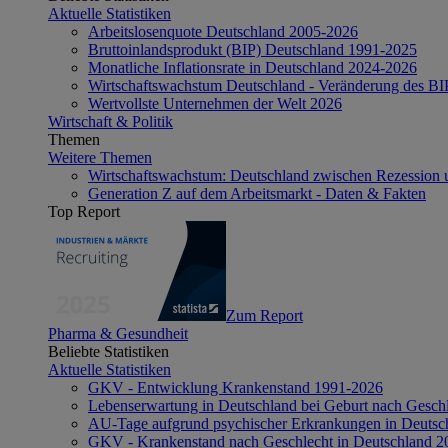
Aktuelle Statistiken
Arbeitslosenquote Deutschland 2005-2026
Bruttoinlandsprodukt (BIP) Deutschland 1991-2025
Monatliche Inflationsrate in Deutschland 2024-2026
Wirtschaftswachstum Deutschland - Veränderung des B
Wertvollste Unternehmen der Welt 2026
Wirtschaft & Politik
Themen
Weitere Themen
Wirtschaftswachstum: Deutschland zwischen Rezession 
Generation Z auf dem Arbeitsmarkt - Daten & Fakten
Top Report
Zum Report
Pharma & Gesundheit
Beliebte Statistiken
Aktuelle Statistiken
GKV - Entwicklung Krankenstand 1991-2026
Lebenserwartung in Deutschland bei Geburt nach Gesch
AU-Tage aufgrund psychischer Erkrankungen in Deutsc
GKV - Krankenstand nach Geschlecht in Deutschland 