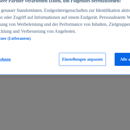
ere Partner verarbeiten Daten, um Folgendes bereitzustellen:
enauer Standortdaten. Endgeräteeigenschaften zur Identifikation aktiv
n oder Zugriff auf Informationen auf einem Endgerät. Personalisierte
sung von Werbeleistung und der Performance von Inhalten, Zielgruppe
cklung und Verbesserung von Angeboten.
tner (Lieferanten)
en 2024
lehnen
Einstellungen anpassen
Alle 
rgeld in Deutschland 2005-2025