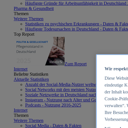
Häufigste Gründe für Arbeitsunfähigkeit in Deutschland
Pharma & Gesundheit
Themen
Weitere Themen
Statistiken zu psychischen Erkrankungen - Daten & Fakt
Häufigste Todesursachen in Deutschland - Daten & Fakt
Top Report
Zum Report
Wir respekt
Internet
Beliebte Statistiken
Diese Websi
Aktuelle Statistiken
Anzahl der Social-Media-Nutzer weltweit 2012-2025
eindeutige K
Social Networks mit den meisten Nutzern weltweit 2025
der Inhalt k
Soziale Netzwerke in Deutschland nach Generationen 2
Cookie-Präfe
Instagram - Nutzung nach Alter und Geschlecht in Deut
Podcasts - Nutzung 2016-2025
verwalten“. 
Internet
Ihre Besuche
Themen
Verbesserung
Weitere Themen
Social Media - Daten & Fakten