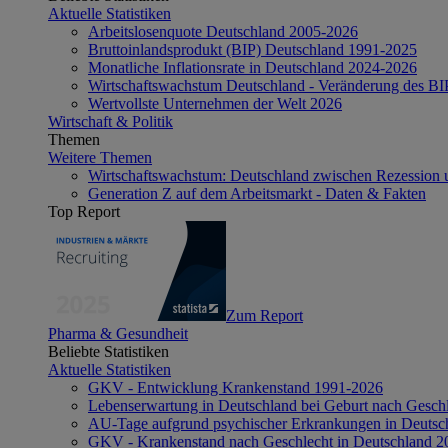
Aktuelle Statistiken
Arbeitslosenquote Deutschland 2005-2026
Bruttoinlandsprodukt (BIP) Deutschland 1991-2025
Monatliche Inflationsrate in Deutschland 2024-2026
Wirtschaftswachstum Deutschland - Veränderung des B
Wertvollste Unternehmen der Welt 2026
Wirtschaft & Politik
Themen
Weitere Themen
Wirtschaftswachstum: Deutschland zwischen Rezession 
Generation Z auf dem Arbeitsmarkt - Daten & Fakten
Top Report
Zum Report
Pharma & Gesundheit
Beliebte Statistiken
Aktuelle Statistiken
GKV - Entwicklung Krankenstand 1991-2026
Lebenserwartung in Deutschland bei Geburt nach Gesch
AU-Tage aufgrund psychischer Erkrankungen in Deutsc
GKV - Krankenstand nach Geschlecht in Deutschland 