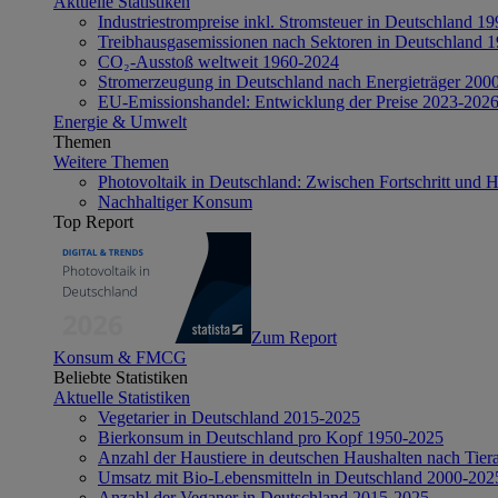
Aktuelle Statistiken
Industriestrompreise inkl. Stromsteuer in Deutschland 1
Treibhausgasemissionen nach Sektoren in Deutschland 
CO₂-Ausstoß weltweit 1960-2024
Stromerzeugung in Deutschland nach Energieträger 200
EU-Emissionshandel: Entwicklung der Preise 2023-202
Energie & Umwelt
Themen
Weitere Themen
Photovoltaik in Deutschland: Zwischen Fortschritt und 
Nachhaltiger Konsum
Top Report
Zum Report
Konsum & FMCG
Beliebte Statistiken
Aktuelle Statistiken
Vegetarier in Deutschland 2015-2025
Bierkonsum in Deutschland pro Kopf 1950-2025
Anzahl der Haustiere in deutschen Haushalten nach Tier
Umsatz mit Bio-Lebensmitteln in Deutschland 2000-202
Anzahl der Veganer in Deutschland 2015-2025