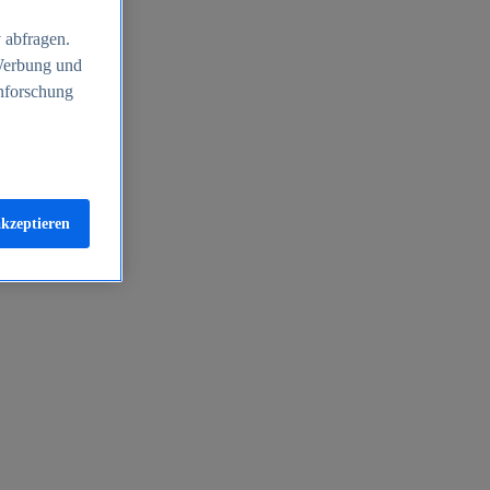
 abfragen.
 Werbung und
nforschung
akzeptieren