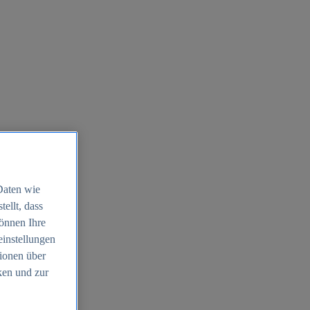
Daten wie
ellt, dass
können Ihre
einstellungen
ionen über
ken und zur