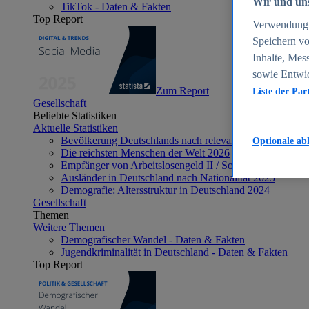
Wir und uns
TikTok - Daten & Fakten
Top Report
Verwendung g
Speichern vo
Inhalte, Mes
sowie Entwi
Zum Report
Liste der Par
Gesellschaft
Beliebte Statistiken
Aktuelle Statistiken
Bevölkerung Deutschlands nach relevanten Altersgrupp
Optionale ab
Die reichsten Menschen der Welt 2026
Empfänger von Arbeitslosengeld II / Sozialgeld / Bürge
Ausländer in Deutschland nach Nationalität 2025
Demografie: Altersstruktur in Deutschland 2024
Gesellschaft
Themen
Weitere Themen
Demografischer Wandel - Daten & Fakten
Jugendkriminalität in Deutschland - Daten & Fakten
Top Report