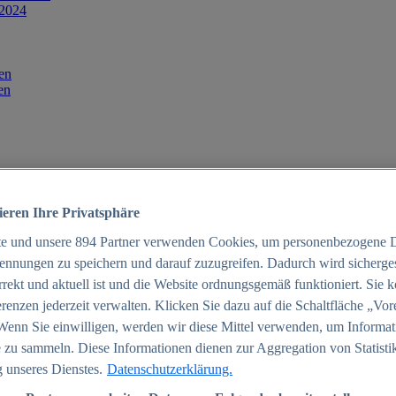
 2024
en
en
ieren Ihre Privatsphäre
te und unsere
894
Partner verwenden Cookies, um personenbezogene 
ennungen zu speichern und darauf zuzugreifen. Dadurch wird sichergest
orrekt und aktuell ist und die Website ordnungsgemäß funktioniert. Sie 
025
renzen jederzeit verwalten. Klicken Sie dazu auf die Schaltfläche „Vor
schland 2025
Wenn Sie einwilligen, werden wir diese Mittel verwenden, um Informat
 zu sammeln. Diese Informationen dienen zur Aggregation von Statisti
 unseres Dienstes.
Datenschutzerklärung.