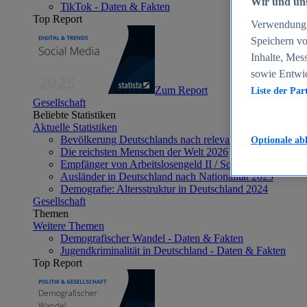
Wir und uns
TikTok - Daten & Fakten
Top Report
Verwendung g
Speichern vo
Inhalte, Mes
sowie Entwi
Zum Report
Liste der Par
Gesellschaft
Beliebte Statistiken
Aktuelle Statistiken
Bevölkerung Deutschlands nach relevanten Altersgrupp
Optionale ab
Die reichsten Menschen der Welt 2026
Empfänger von Arbeitslosengeld II / Sozialgeld / Bürge
Ausländer in Deutschland nach Nationalität 2025
Demografie: Altersstruktur in Deutschland 2024
Gesellschaft
Themen
Weitere Themen
Demografischer Wandel - Daten & Fakten
Jugendkriminalität in Deutschland - Daten & Fakten
Top Report