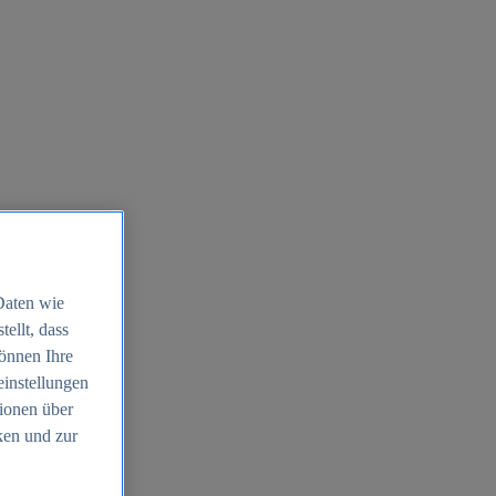
Daten wie
ellt, dass
können Ihre
einstellungen
ionen über
ken und zur