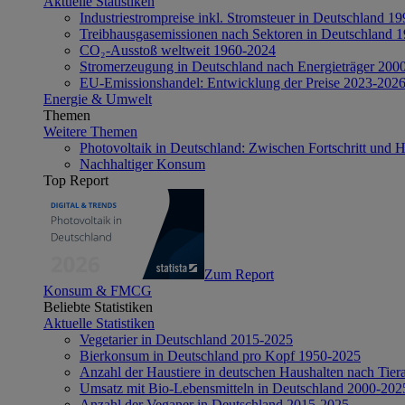
Aktuelle Statistiken
Industriestrompreise inkl. Stromsteuer in Deutschland 1
Treibhausgasemissionen nach Sektoren in Deutschland 
CO₂-Ausstoß weltweit 1960-2024
Stromerzeugung in Deutschland nach Energieträger 200
EU-Emissionshandel: Entwicklung der Preise 2023-202
Energie & Umwelt
Themen
Weitere Themen
Photovoltaik in Deutschland: Zwischen Fortschritt und 
Nachhaltiger Konsum
Top Report
Zum Report
Konsum & FMCG
Beliebte Statistiken
Aktuelle Statistiken
Vegetarier in Deutschland 2015-2025
Bierkonsum in Deutschland pro Kopf 1950-2025
Anzahl der Haustiere in deutschen Haushalten nach Tier
Umsatz mit Bio-Lebensmitteln in Deutschland 2000-202
Anzahl der Veganer in Deutschland 2015-2025