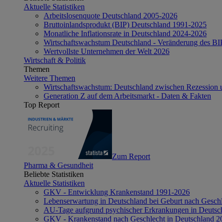
Aktuelle Statistiken
Arbeitslosenquote Deutschland 2005-2026
Bruttoinlandsprodukt (BIP) Deutschland 1991-2025
Monatliche Inflationsrate in Deutschland 2024-2026
Wirtschaftswachstum Deutschland - Veränderung des B
Wertvollste Unternehmen der Welt 2026
Wirtschaft & Politik
Themen
Weitere Themen
Wirtschaftswachstum: Deutschland zwischen Rezession 
Generation Z auf dem Arbeitsmarkt - Daten & Fakten
Top Report
Zum Report
Pharma & Gesundheit
Beliebte Statistiken
Aktuelle Statistiken
GKV - Entwicklung Krankenstand 1991-2026
Lebenserwartung in Deutschland bei Geburt nach Gesch
AU-Tage aufgrund psychischer Erkrankungen in Deutsc
GKV - Krankenstand nach Geschlecht in Deutschland 