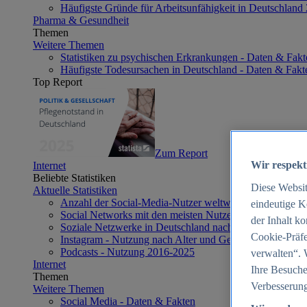
Häufigste Gründe für Arbeitsunfähigkeit in Deutschland
Pharma & Gesundheit
Themen
Weitere Themen
Statistiken zu psychischen Erkrankungen - Daten & Fakt
Häufigste Todesursachen in Deutschland - Daten & Fakt
Top Report
Zum Report
Wir respekt
Internet
Beliebte Statistiken
Diese Websi
Aktuelle Statistiken
Anzahl der Social-Media-Nutzer weltweit 2012-2025
eindeutige K
Social Networks mit den meisten Nutzern weltweit 2025
der Inhalt k
Soziale Netzwerke in Deutschland nach Generationen 2
Cookie-Präfe
Instagram - Nutzung nach Alter und Geschlecht in Deut
Podcasts - Nutzung 2016-2025
verwalten“. 
Internet
Ihre Besuche
Themen
Verbesserung
Weitere Themen
Social Media - Daten & Fakten