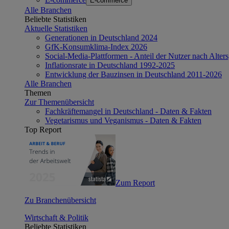
E-commerce
Alle Branchen
Beliebte Statistiken
Aktuelle Statistiken
Generationen in Deutschland 2024
GfK-Konsumklima-Index 2026
Social-Media-Plattformen - Anteil der Nutzer nach Alte
Inflationsrate in Deutschland 1992-2025
Entwicklung der Bauzinsen in Deutschland 2011-2026
Alle Branchen
Themen
Zur Themenübersicht
Fachkräftemangel in Deutschland - Daten & Fakten
Vegetarismus und Veganismus - Daten & Fakten
Top Report
Zum Report
Zu Branchenübersicht
Wirtschaft & Politik
Beliebte Statistiken