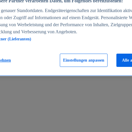
ere Partner verarbeiten Daten, um Folgendes bereitzustellen:
enauer Standortdaten. Endgeräteeigenschaften zur Identifikation aktiv
n oder Zugriff auf Informationen auf einem Endgerät. Personalisierte
sung von Werbeleistung und der Performance von Inhalten, Zielgruppe
cklung und Verbesserung von Angeboten.
tner (Lieferanten)
en 2024
lehnen
Einstellungen anpassen
Alle 
rgeld in Deutschland 2005-2025