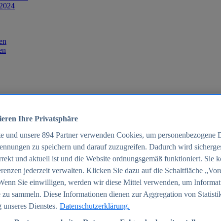
 2024
en
en
ieren Ihre Privatsphäre
te und unsere
894
Partner verwenden Cookies, um personenbezogene 
ennungen zu speichern und darauf zuzugreifen. Dadurch wird sichergest
orrekt und aktuell ist und die Website ordnungsgemäß funktioniert. Sie 
025
renzen jederzeit verwalten. Klicken Sie dazu auf die Schaltfläche „Vor
schland 2025
Wenn Sie einwilligen, werden wir diese Mittel verwenden, um Informat
 zu sammeln. Diese Informationen dienen zur Aggregation von Statisti
 unseres Dienstes.
Datenschutzerklärung.