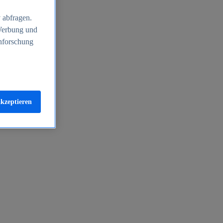
 abfragen.
 Werbung und
nforschung
akzeptieren