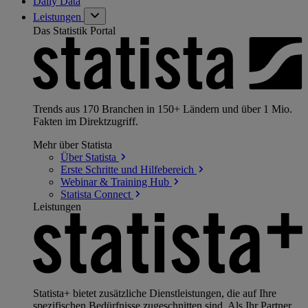
Daily Data
Leistungen
Das Statistik Portal
Trends aus 170 Branchen in 150+ Ländern und über 1 Mio.
Fakten im Direktzugriff.
Mehr über Statista
Über
Statista
Erste Schritte und
Hilfebereich
Webinar & Training
Hub
Statista
Connect
Leistungen
Statista+ bietet zusätzliche Dienstleistungen, die auf Ihre
spezifischen Bedürfnisse zugeschnitten sind. Als Ihr Partner