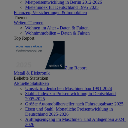
Mietpreisentwicklung in Berlin 2012-2026
Mietenindex für Deutschland 1995-2025
Finanzen, Versicherungen & Immobilien
Themen
Weitere Themen
Wohnen im Alter - Daten & Fakten
Wohnimmobilien – Daten & Fakten
Top Report
Zum Report
Metall & Elektronik
Beliebte Statistiken
Aktuelle Statistiken
Umsatz im deutschen Maschinenbau 1991-2024
Stahl - Index zur Preisentwicklung in Deutschland
2005-2025
Größte Automobilhersteller nach Fahrzeugabsatz 2025
Eisen und Stahl: Monatliche Preisentwicklung in
Deutschland 2025-2026
Auftragseingang im Maschinen- und Anlagenbau 2024-
2026