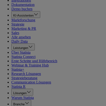
Integrationen
Dokumentation
Demo buchen
KI-Assistenten
Marktforschung
Strategie
Marketing & PR
Sales
Alle ansehen
Daily Data
Leistungen
Über Statista
Statista Connect
Erste Schritte und Hilfebereich
Webinar & Training Hub
Statista+
Research Lösungen
Strategieberatung
Communication Lösungen
Statista R
Lösungen
Warum Statista
Branche