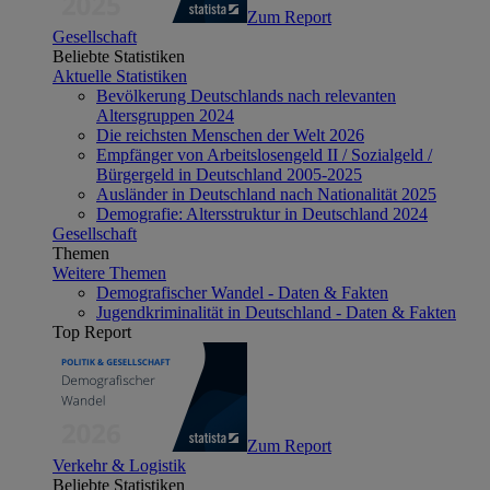
Zum Report
Gesellschaft
Beliebte Statistiken
Aktuelle Statistiken
Bevölkerung Deutschlands nach relevanten
Altersgruppen 2024
Die reichsten Menschen der Welt 2026
Empfänger von Arbeitslosengeld II / Sozialgeld /
Bürgergeld in Deutschland 2005-2025
Ausländer in Deutschland nach Nationalität 2025
Demografie: Altersstruktur in Deutschland 2024
Gesellschaft
Themen
Weitere Themen
Demografischer Wandel - Daten & Fakten
Jugendkriminalität in Deutschland - Daten & Fakten
Top Report
Zum Report
Verkehr & Logistik
Beliebte Statistiken