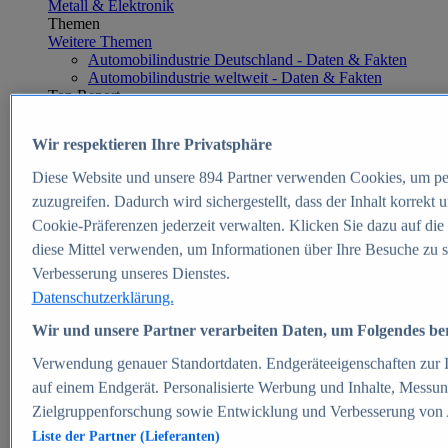
Metall & Elektronik
Themen
Weitere Themen
Automobilindustrie Deutschland - Daten & Fakten
Automobilindustrie weltweit - Daten & Fakten
Top Report
Wir respektieren Ihre Privatsphäre
Diese Website und unsere
894
Partner verwenden Cookies, um pe
Zum Report
zuzugreifen. Dadurch wird sichergestellt, dass der Inhalt korrekt
E-commerce
Cookie-Präferenzen jederzeit verwalten. Klicken Sie dazu auf die
Beliebte Statistiken
diese Mittel verwenden, um Informationen über Ihre Besuche zu s
Aktuelle Statistiken
E-Commerce - Entwicklung des Umsatzes in
Verbesserung unseres Dienstes.
Deutschland 1999-2025
Datenschutzerklärung.
Umsatz von Amazon in Deutschland und weltweit
2010-2025
Wir und unsere Partner verarbeiten Daten, um Folgendes bere
B2C-E-Commerce: Top-50 Online Shops in
Deutschland 2024
Verwendung genauer Standortdaten. Endgeräteeigenschaften zur Id
Marktanteile von Online-Zahlungsverfahren in
auf einem Endgerät. Personalisierte Werbung und Inhalte, Messu
Deutschland 2024
Zielgruppenforschung sowie Entwicklung und Verbesserung von
Umsatzstarke Warengruppen im Online-Handel in
Deutschland 2023-2025
Liste der Partner (Lieferanten)