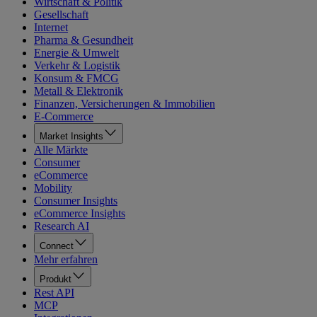
Wirtschaft & Politik
Gesellschaft
Internet
Pharma & Gesundheit
Energie & Umwelt
Verkehr & Logistik
Konsum & FMCG
Metall & Elektronik
Finanzen, Versicherungen & Immobilien
E-Commerce
Market Insights
Alle Märkte
Consumer
eCommerce
Mobility
Consumer Insights
eCommerce Insights
Research AI
Connect
Mehr erfahren
Produkt
Rest API
MCP