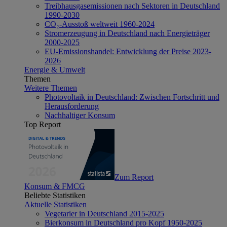
Treibhausgasemissionen nach Sektoren in Deutschland
1990-2030
CO₂-Ausstoß weltweit 1960-2024
Stromerzeugung in Deutschland nach Energieträger
2000-2025
EU-Emissionshandel: Entwicklung der Preise 2023-
2026
Energie & Umwelt
Themen
Weitere Themen
Photovoltaik in Deutschland: Zwischen Fortschritt und
Herausforderung
Nachhaltiger Konsum
Top Report
Zum Report
Konsum & FMCG
Beliebte Statistiken
Aktuelle Statistiken
Vegetarier in Deutschland 2015-2025
Bierkonsum in Deutschland pro Kopf 1950-2025