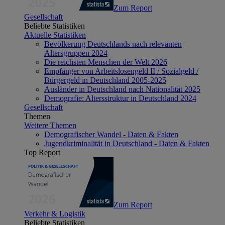
Zum Report
Gesellschaft
Beliebte Statistiken
Aktuelle Statistiken
Bevölkerung Deutschlands nach relevanten
Altersgruppen 2024
Die reichsten Menschen der Welt 2026
Empfänger von Arbeitslosengeld II / Sozialgeld /
Bürgergeld in Deutschland 2005-2025
Ausländer in Deutschland nach Nationalität 2025
Demografie: Altersstruktur in Deutschland 2024
Gesellschaft
Themen
Weitere Themen
Demografischer Wandel - Daten & Fakten
Jugendkriminalität in Deutschland - Daten & Fakten
Top Report
Zum Report
Verkehr & Logistik
Beliebte Statistiken