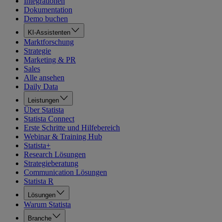
Integrationen
Dokumentation
Demo buchen
KI-Assistenten
Marktforschung
Strategie
Marketing & PR
Sales
Alle ansehen
Daily Data
Leistungen
Über Statista
Statista Connect
Erste Schritte und Hilfebereich
Webinar & Training Hub
Statista+
Research Lösungen
Strategieberatung
Communication Lösungen
Statista R
Lösungen
Warum Statista
Branche