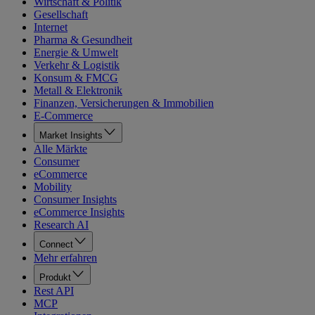
Wirtschaft & Politik
Gesellschaft
Internet
Pharma & Gesundheit
Energie & Umwelt
Verkehr & Logistik
Konsum & FMCG
Metall & Elektronik
Finanzen, Versicherungen & Immobilien
E-Commerce
Market Insights
Alle Märkte
Consumer
eCommerce
Mobility
Consumer Insights
eCommerce Insights
Research AI
Connect
Mehr erfahren
Produkt
Rest API
MCP