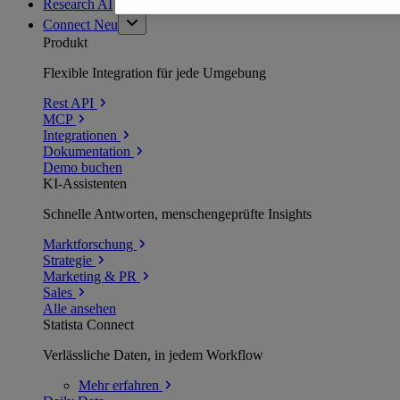
Research AI
Connect
Neu
Produkt
Flexible Integration für jede Umgebung
Rest API
MCP
Integrationen
Dokumentation
Demo buchen
KI-Assistenten
Schnelle Antworten, menschengeprüfte Insights
Marktforschung
Strategie
Marketing & PR
Sales
Alle ansehen
Statista Connect
Verlässliche Daten, in jedem Workflow
Mehr
erfahren