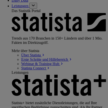
Daily Data
Leistungen
Das Statistik Portal
Trends aus 170 Branchen in 150+ Ländern und über 1 Mio.
Fakten im Direktzugriff.
Mehr über Statista
Über
Statista
Erste Schritte und
Hilfebereich
Webinar & Training
Hub
Statista
Connect
Leistungen
Statista+ bietet zusätzliche Dienstleistungen, die auf Ihre
spezifischen Bedürfnisse zugeschnitten sind. Als Ihr Partner