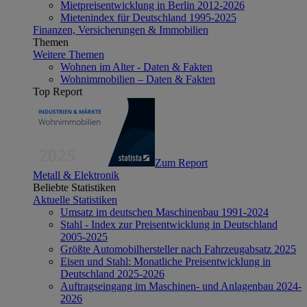
Mietpreisentwicklung in Berlin 2012-2026
Mietenindex für Deutschland 1995-2025
Finanzen, Versicherungen & Immobilien
Themen
Weitere Themen
Wohnen im Alter - Daten & Fakten
Wohnimmobilien – Daten & Fakten
Top Report
Zum Report
Metall & Elektronik
Beliebte Statistiken
Aktuelle Statistiken
Umsatz im deutschen Maschinenbau 1991-2024
Stahl - Index zur Preisentwicklung in Deutschland
2005-2025
Größte Automobilhersteller nach Fahrzeugabsatz 2025
Eisen und Stahl: Monatliche Preisentwicklung in
Deutschland 2025-2026
Auftragseingang im Maschinen- und Anlagenbau 2024-
2026