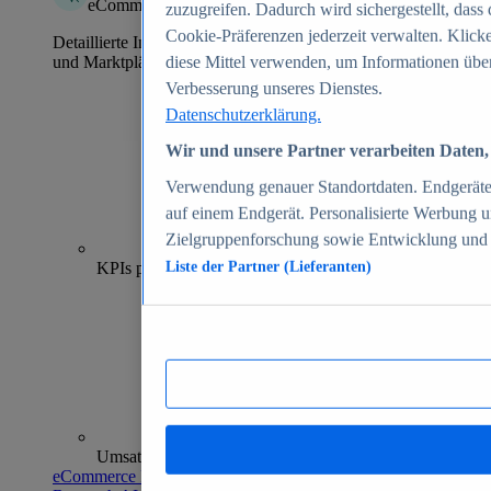
eCommerce Insights
zuzugreifen. Dadurch wird sichergestellt, dass 
Cookie-Präferenzen jederzeit verwalten. Klick
Detaillierte Informationen zu mehr als 39.000 Online-Shops
und Marktplätzen
diese Mittel verwenden, um Informationen über
Verbesserung unseres Dienstes.
Datenschutzerklärung.
Wir und unsere Partner verarbeiten Daten, 
Verwendung genauer Standortdaten. Endgeräteei
auf einem Endgerät. Personalisierte Werbung 
Zielgruppenforschung sowie Entwicklung und
70+
KPIs pro Shop
Liste der Partner (Lieferanten)
Umsatzanalysen und -prognosen
eCommerce Insights entdecken