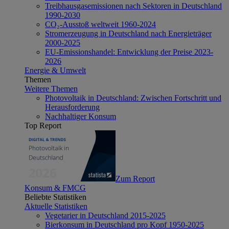
Treibhausgasemissionen nach Sektoren in Deutschland
1990-2030
CO₂-Ausstoß weltweit 1960-2024
Stromerzeugung in Deutschland nach Energieträger
2000-2025
EU-Emissionshandel: Entwicklung der Preise 2023-
2026
Energie & Umwelt
Themen
Weitere Themen
Photovoltaik in Deutschland: Zwischen Fortschritt und
Herausforderung
Nachhaltiger Konsum
Top Report
Zum Report
Konsum & FMCG
Beliebte Statistiken
Aktuelle Statistiken
Vegetarier in Deutschland 2015-2025
Bierkonsum in Deutschland pro Kopf 1950-2025