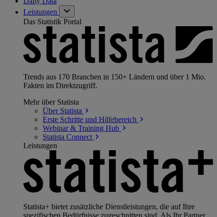
Daily Data
Leistungen
Das Statistik Portal
Trends aus 170 Branchen in 150+ Ländern und über 1 Mio.
Fakten im Direktzugriff.
Mehr über Statista
Über
Statista
Erste Schritte und
Hilfebereich
Webinar & Training
Hub
Statista
Connect
Leistungen
Statista+ bietet zusätzliche Dienstleistungen, die auf Ihre
spezifischen Bedürfnisse zugeschnitten sind. Als Ihr Partner