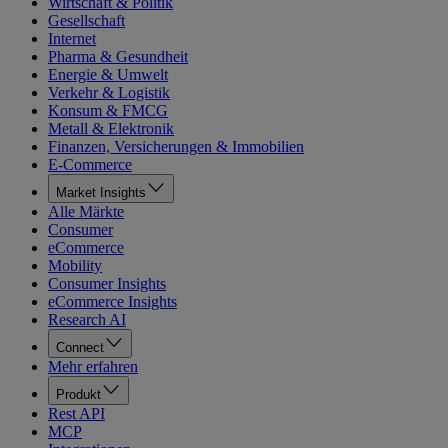
Wirtschaft & Politik
Gesellschaft
Internet
Pharma & Gesundheit
Energie & Umwelt
Verkehr & Logistik
Konsum & FMCG
Metall & Elektronik
Finanzen, Versicherungen & Immobilien
E-Commerce
Market Insights
Alle Märkte
Consumer
eCommerce
Mobility
Consumer Insights
eCommerce Insights
Research AI
Connect
Mehr erfahren
Produkt
Rest API
MCP