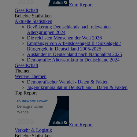
Zum Report
Gesellschaft
Beliebte Statistiken
Aktuelle Statistiken
Bevölkerung Deutschlands nach relevanten
Altersgruppen 2024
Die reichsten Menschen der Welt 2026
Empfänger von Arbeitslosengeld II / Sozialgeld /
Bürgergeld in Deutschland 2005-2025
Ausländer in Deutschland nach Nationalität 2025
Demografie: Altersstruktur in Deutschland 2024
Gesellschaft
Themen
Weitere Themen
Demografischer Wandel - Daten & Fakten
Jugendkriminalität in Deutschland - Daten & Fakten
Top Report
Zum Report
Verkehr & Logistik
Beliebte Statistiken