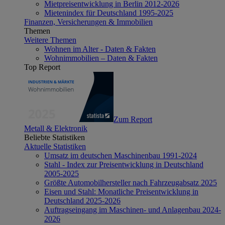
Mietpreisentwicklung in Berlin 2012-2026
Mietenindex für Deutschland 1995-2025
Finanzen, Versicherungen & Immobilien
Themen
Weitere Themen
Wohnen im Alter - Daten & Fakten
Wohnimmobilien – Daten & Fakten
Top Report
Zum Report
Metall & Elektronik
Beliebte Statistiken
Aktuelle Statistiken
Umsatz im deutschen Maschinenbau 1991-2024
Stahl - Index zur Preisentwicklung in Deutschland
2005-2025
Größte Automobilhersteller nach Fahrzeugabsatz 2025
Eisen und Stahl: Monatliche Preisentwicklung in
Deutschland 2025-2026
Auftragseingang im Maschinen- und Anlagenbau 2024-
2026