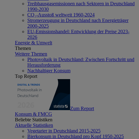
Treibhausgasemissionen nach Sektoren in Deutschland
1990-2030
CO₂-Ausstoß weltweit 1960-2024
Stromerzeugung in Deutschland nach Energieträger
2000-2025
EU-Emissionshandel: Entwicklung der Preise 2023-
2026
Energie & Umwelt
Themen
Weitere Themen
Photovoltaik in Deutschland: Zwischen Fortschritt und
Herausforderung
Nachhaltiger Konsum
Top Report
Zum Report
Konsum & FMCG
Beliebte Statistiken
Aktuelle Statistiken
Vegetarier in Deutschland 2015-2025
Bierkonsum in Deutschland pro Kopf 1950-2025