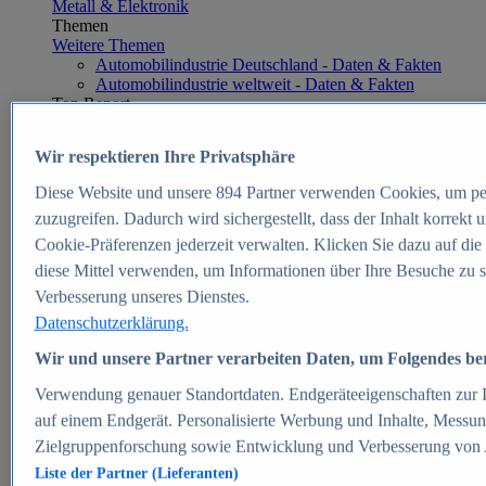
Metall & Elektronik
Themen
Weitere Themen
Automobilindustrie Deutschland - Daten & Fakten
Automobilindustrie weltweit - Daten & Fakten
Top Report
Wir respektieren Ihre Privatsphäre
Diese Website und unsere
894
Partner verwenden Cookies, um pe
Zum Report
zuzugreifen. Dadurch wird sichergestellt, dass der Inhalt korrekt
E-commerce
Cookie-Präferenzen jederzeit verwalten. Klicken Sie dazu auf die
Beliebte Statistiken
diese Mittel verwenden, um Informationen über Ihre Besuche zu s
Aktuelle Statistiken
E-Commerce - Entwicklung des Umsatzes in
Verbesserung unseres Dienstes.
Deutschland 1999-2025
Datenschutzerklärung.
Umsatz von Amazon in Deutschland und weltweit
2010-2025
Wir und unsere Partner verarbeiten Daten, um Folgendes bere
B2C-E-Commerce: Top-50 Online Shops in
Deutschland 2024
Verwendung genauer Standortdaten. Endgeräteeigenschaften zur Id
Marktanteile von Online-Zahlungsverfahren in
auf einem Endgerät. Personalisierte Werbung und Inhalte, Messu
Deutschland 2024
Zielgruppenforschung sowie Entwicklung und Verbesserung von
Umsatzstarke Warengruppen im Online-Handel in
Deutschland 2023-2025
Liste der Partner (Lieferanten)